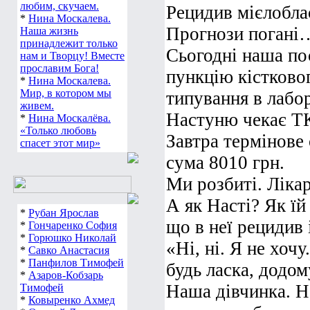
любим, скучаем.
Рецидив мієлобла
*
Нина Москалева.
Прогнози погані
Наша жизнь
принадлежит только
Сьогодні наша по
нам и Творцу! Вместе
прославим Бога!
пункцію кістково
*
Нина Москалева.
Мир, в котором мы
типування в лабо
живем.
Настуню чекає Т
*
Нина Москалёва.
«Только любовь
Завтра термінове 
спасет этот мир»
сума 8010 грн.
Ми розбиті. Ліка
А як Насті? Як їй
*
Рубан Ярослав
що в неї рецидив 
*
Гончаренко София
*
Горюшко Николай
«Ні, ні. Я не хоч
*
Савко Анастасия
*
Панфилов Тимофей
будь ласка, додому
*
Азаров-Кобзарь
Наша дівчинка. Н
Тимофей
*
Ковыренко Ахмед