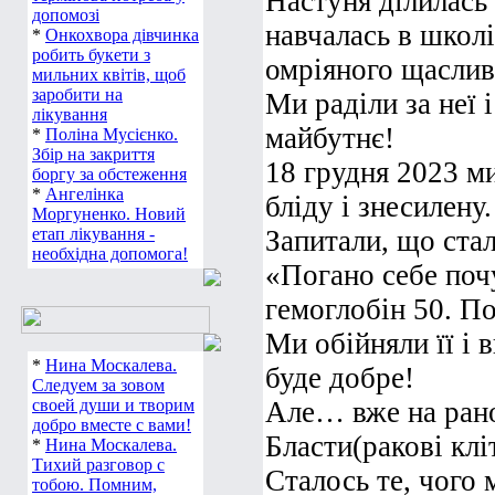
Настуня ділилась 
допомозі
навчалась в школі
*
Онкохвора дівчинка
робить букети з
омріяного щаслив
мильних квітів, щоб
заробити на
Ми раділи за неї 
лікування
майбутнє!
*
Поліна Мусієнко.
Збір на закриття
18 грудня 2023 ми
боргу за обстеження
*
Ангелінка
бліду і знесилену.
Моргуненко. Новий
етап лікування -
Запитали, що ста
необхідна допомога!
«Погано себе почу
гемоглобін 50. П
Ми обійняли її і 
*
Нина Москалева.
буде добре!
Следуем за зовом
своей души и творим
Але… вже на рано
добро вместе с вами!
Бласти(ракові клі
*
Нина Москалева.
Тихий разговор с
Сталось те, чого 
тобою. Помним,