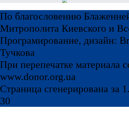
По благословению Блаженне
Митрополита Киевского и Вс
Програмирование, дизайн: Br
Тучкова
При перепечатке материала с
www.donor.org.ua
Страница сгенерирована за 1.
30