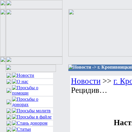
Новости -> г. Кропивницки
Новости
>>
г. К
Рецидив…
Наст