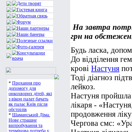
На
завтра
потр
грн
на
обстежен
Будь ласка, допом
До відділення гем
крові
Настуня
пот
Тоді діагноз підт
*
Прохання про
лейкоз.
допомогу для
онкохворих дітей, які
Настуня пройшла 
з вікон палат бачать
лікаря - «Настуня
як палає Київ після
обстрілів
продовження лікув
*
Шаманський Діма.
Нове страшне
Чергова смс: «Ура
випробування та
термінова потреба у