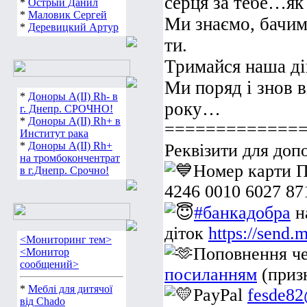
серця за тебе…як
*
Острый Данил
*
Маловик Сергей
Ми знаємо, бачим
*
Деревицкий Артур
ти.
Тримайся наша ді
Ми поряд і знов в
*
Доноры А(ІІ) Rh- в
року…
г. Днепр. СРОЧНО!
*
Доноры А(ІІ) Rh+ в
=============
Институт рака
*
Доноры А(ІІ) Rh+
Реквізити для доп
на тромбокончентрат
Номер карти П
в г.Днепр. Срочно!
4246 0010 6027 87
#банкадобра
н
діток
https://send
<Мониторинг тем>
Поповнення ч
<Монитор
сообщений>
посиланням
(призн
*
Меблі для дитячої
PayPal
fesde8
від Chado