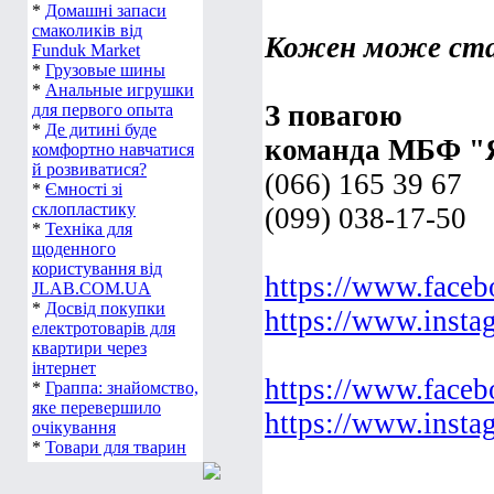
*
Домашні запаси
смаколиків від
Кожен може ста
Funduk Market
*
Грузовые шины
*
Анальные игрушки
З повагою
для первого опыта
*
Де дитині буде
команда МБФ "
комфортно навчатися
й розвиватися?
(066) 165 39 67
*
Ємності зі
склопластику
(099) 038-17-50
*
Техніка для
щоденного
користування від
https://www.faceb
JLAB.COM.UA
*
Досвід покупки
https://www.insta
електротоварів для
квартири через
інтернет
https://www.faceb
*
Граппа: знайомство,
яке перевершило
https://www.insta
очікування
*
Товари для тварин