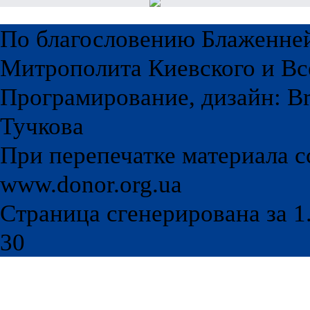
По благословению Блаженне
Митрополита Киевского и Вс
Програмирование, дизайн: Br
Тучкова
При перепечатке материала с
www.donor.org.ua
Страница сгенерирована за 1.
30