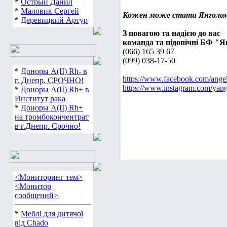
*
Острый Данил
*
Маловик Сергей
Кожен може стати Янголом 
*
Деревицкий Артур
З повагою та надією до вас
команда та підопічні БФ "
(066) 165 39 67
(099) 038-17-50
*
Доноры А(ІІ) Rh- в
https://www.facebook.com/angel
г. Днепр. СРОЧНО!
https://www.instagram.com/yang
*
Доноры А(ІІ) Rh+ в
Институт рака
*
Доноры А(ІІ) Rh+
на тромбокончентрат
в г.Днепр. Срочно!
<Мониторинг тем>
<Монитор
сообщений>
*
Меблі для дитячої
від Chado