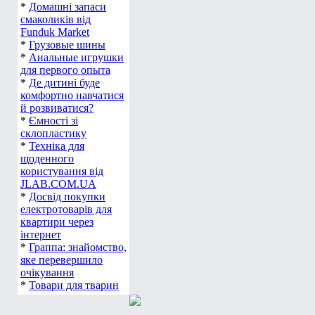
*
Домашні запаси
смаколиків від
Funduk Market
*
Грузовые шины
*
Анальные игрушки
для первого опыта
*
Де дитині буде
комфортно навчатися
й розвиватися?
*
Ємності зі
склопластику
*
Техніка для
щоденного
користування від
JLAB.COM.UA
*
Досвід покупки
електротоварів для
квартири через
інтернет
*
Граппа: знайомство,
яке перевершило
очікування
*
Товари для тварин