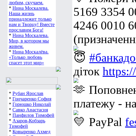
любим, скучаем.
5169 3354 0
*
Нина Москалева.
Наша жизнь
принадлежит только
4246 0010 
нам и Творцу! Вместе
прославим Бога!
(призначенн
*
Нина Москалева.
Мир, в котором мы
живем.
*
Нина Москалёва.
#банкадо
«Только любовь
спасет этот мир»
діток
https:
Поповне
*
Рубан Ярослав
*
Гончаренко София
платежу - н
*
Горюшко Николай
*
Савко Анастасия
*
Панфилов Тимофей
PayPal
f
*
Азаров-Кобзарь
Тимофей
*
Ковыренко Ахмед