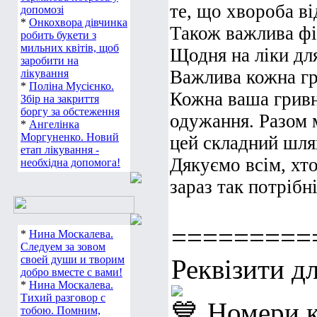
те, що хвороба ві
допомозі
*
Онкохвора дівчинка
Також важлива фі
робить букети з
мильних квітів, щоб
Щодня на ліки дл
заробити на
Важлива кожна гр
лікування
*
Поліна Мусієнко.
Кожна ваша гривн
Збір на закриття
боргу за обстеження
одужання. Разом 
*
Ангелінка
Моргуненко. Новий
цей складний шля
етап лікування -
Дякуємо всім, хто
необхідна допомога!
зараз так потрібні
=========
*
Нина Москалева.
Следуем за зовом
своей души и творим
Реквізити д
добро вместе с вами!
*
Нина Москалева.
Тихий разговор с
Номери к
тобою. Помним,