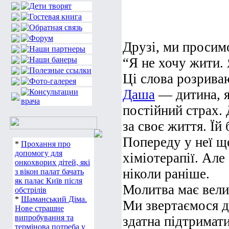
Друзі, ми просим
“Я не хочу жити. 
Ці слова розрива
Даша
— дитина, я
постійний страх.
за своє життя. Їй
Попереду у неї щ
*
Прохання про
допомогу для
хіміотерапії. Але
онкохворих дітей, які
ніколи раніше.
з вікон палат бачать
як палає Київ після
Молитва має вели
обстрілів
*
Шаманський Діма.
Ми звертаємося д
Нове страшне
випробування та
здатна підтримати
термінова потреба у