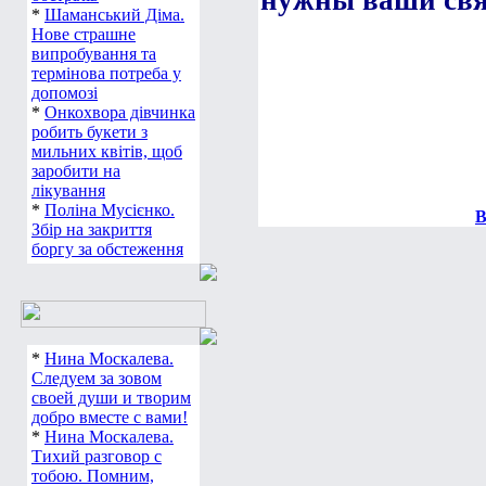
нужны ваши свя
*
Шаманський Діма.
Нове страшне
випробування та
термінова потреба у
допомозі
*
Онкохвора дівчинка
робить букети з
мильних квітів, щоб
заробити на
лікування
*
Поліна Мусієнко.
В
Збір на закриття
боргу за обстеження
*
Нина Москалева.
Следуем за зовом
своей души и творим
добро вместе с вами!
*
Нина Москалева.
Тихий разговор с
тобою. Помним,