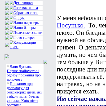
У меня небольши
Посунько.
То, че
плохо. Он бледны
нужной на обслед
гривен. О деньга
думать, но чем б
тем больше у Вит
*
Даня Луньов.
последние дни па
Перше знайомство і
одразу прохання про
поддерживать её, 
допомогу
на травах, но на 
*
Прохання про
допомогу для
придётся ехать.
онкохворих дітей, які
з вікон палат бачать
Им сейчас важна
як палає Київ після
обстрілів