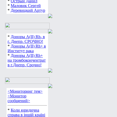
*
Острый Данил
*
Маловик Сергей
*
Деревицкий Артур
*
Доноры А(ІІ) Rh- в
г. Днепр. СРОЧНО!
*
Доноры А(ІІ) Rh+ в
Институт рака
*
Доноры А(ІІ) Rh+
на тромбокончентрат
в г.Днепр. Срочно!
<Мониторинг тем>
<Монитор
сообщений>
*
Коли юридична
справа в іншій країні