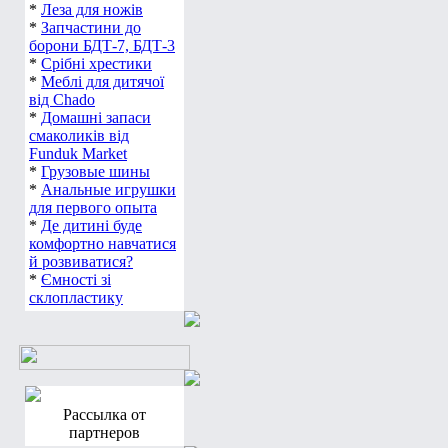
*
Леза для ножів
*
Запчастини до
борони БДТ-7, БДТ-3
*
Срібні хрестики
*
Меблі для дитячої
від Chado
*
Домашні запаси
смаколиків від
Funduk Market
*
Грузовые шины
*
Анальные игрушки
для первого опыта
*
Де дитині буде
комфортно навчатися
й розвиватися?
*
Ємності зі
склопластику
Рассылка от
партнеров