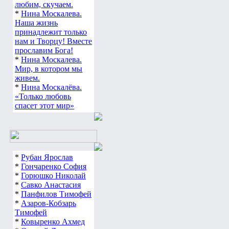
любим, скучаем.
*
Нина Москалева.
Наша жизнь
принадлежит только
нам и Творцу! Вместе
прославим Бога!
*
Нина Москалева.
Мир, в котором мы
живем.
*
Нина Москалёва.
«Только любовь
спасет этот мир»
*
Рубан Ярослав
*
Гончаренко София
*
Горюшко Николай
*
Савко Анастасия
*
Панфилов Тимофей
*
Азаров-Кобзарь
Тимофей
*
Ковыренко Ахмед