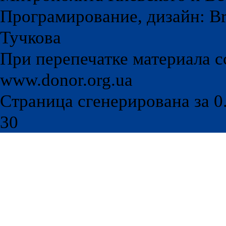
Програмирование, дизайн: Br
Тучкова
При перепечатке материала с
www.donor.org.ua
Страница сгенерирована за 0.
30