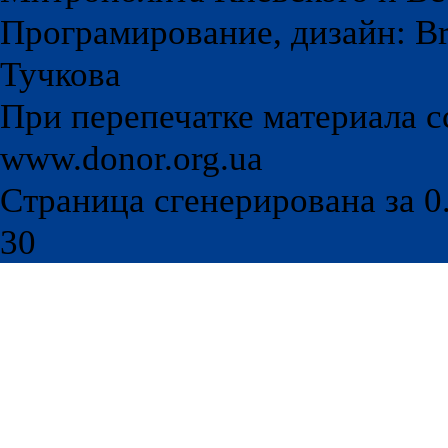
Програмирование, дизайн: Br
Тучкова
При перепечатке материала с
www.donor.org.ua
Страница сгенерирована за 0.
30