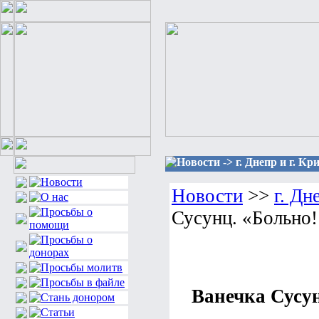
Новости -> г. Днепр и г. К
Новости
>>
г. Дн
Сусунц. «Больно
Ванечка Сусу