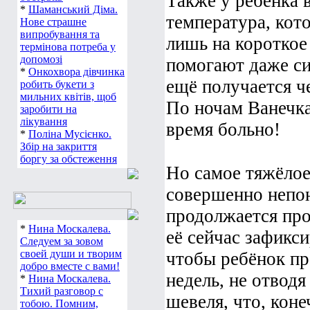
Также у ребёнка 
*
Шаманський Діма.
температура, кот
Нове страшне
випробування та
лишь на короткое 
термінова потреба у
допомозі
помогают даже с
*
Онкохвора дівчинка
ещё получается че
робить букети з
мильних квітів, щоб
По ночам Ванечка
заробити на
лікування
время больно!
*
Поліна Мусієнко.
Збір на закриття
боргу за обстеження
Но самое тяжёлое 
совершенно непоня
продолжается про
*
Нина Москалева.
её сейчас зафикс
Следуем за зовом
своей души и творим
чтобы ребёнок пр
добро вместе с вами!
недель, не отводя
*
Нина Москалева.
Тихий разговор с
шевеля, что, коне
тобою. Помним,