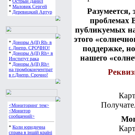
*
Острый Данил
*
Маловик Сергей
Разумеется, 
*
Деревицкий Артур
проблемах В
публикуемых на 
этого «солнечн
*
Доноры А(ІІ) Rh- в
поддержке, но
г. Днепр. СРОЧНО!
*
Доноры А(ІІ) Rh+ в
нашего «солне
Институт рака
*
Доноры А(ІІ) Rh+
на тромбокончентрат
Реквиз
в г.Днепр. Срочно!
Карт
Получате
<Мониторинг тем>
<Монитор
сообщений>
Mon
Карт
*
Коли юридична
справа в іншій країні