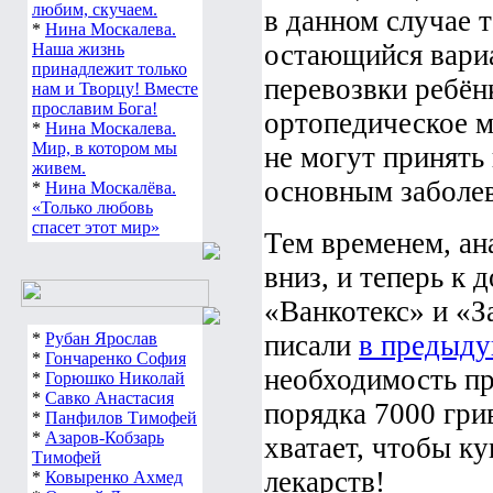
любим, скучаем.
в данном случае 
*
Нина Москалева.
остающийся вариа
Наша жизнь
принадлежит только
перевозвки ребён
нам и Творцу! Вместе
прославим Бога!
ортопедическое м
*
Нина Москалева.
Мир, в котором мы
не могут принять 
живем.
основным заболе
*
Нина Москалёва.
«Только любовь
спасет этот мир»
Тем временем, ан
вниз, и теперь к
«Ванкотекс» и «З
*
Рубан Ярослав
писали
в предыду
*
Гончаренко София
необходимость пр
*
Горюшко Николай
*
Савко Анастасия
порядка 7000 грив
*
Панфилов Тимофей
*
Азаров-Кобзарь
хватает, чтобы к
Тимофей
лекарств!
*
Ковыренко Ахмед