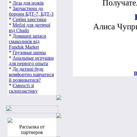
Получате
*
Леза для ножів
*
Запчастини до
борони БДТ-7, БДТ-3
*
Срібні хрестики
Алиса Чупри
*
Меблі для дитячої
від Chado
*
Домашні запаси
смаколиків від
Funduk Market
*
Грузовые шины
*
Анальные игрушки
для первого опыта
*
Де дитині буде
В
комфортно навчатися
й розвиватися?
*
Ємності зі
склопластику
Рассылка от
партнеров