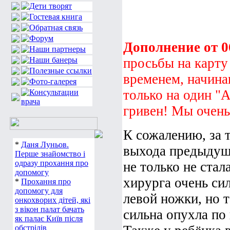
Дополнение от 06
просьбы на карту
временем, начина
только на один "
гривен! Мы очен
К сожалению, за 
*
Даня Луньов.
выхода предыдущ
Перше знайомство і
одразу прохання про
не только не стал
допомогу
хирурга очень си
*
Прохання про
допомогу для
левой ножки, но т
онкохворих дітей, які
з вікон палат бачать
сильна опухла по
як палає Київ після
обстрілів