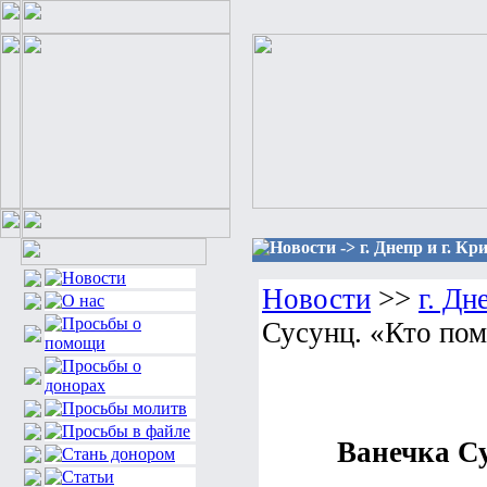
Новости -> г. Днепр и г. К
Новости
>>
г. Дн
Сусунц. «Кто пом
Ванечка Су