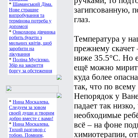
ручками, то подт
*
Шаманський Діма.
загипсованную, п
Нове страшне
випробування та
глаз.
термінова потреба у
допомозі
*
Онкохвора дівчинка
Температура у на
робить букети з
мильних квітів, щоб
прежнему скачет –
заробити на
лікування
ниже 35.5°С. Но 
*
Поліна Мусієнко.
Збір на закриття
ещё можно мирить
боргу за обстеження
куда более опасна
так, что по всему
Непорядок у Ване
*
Нина Москалева.
падает так низко
Следуем за зовом
своей души и творим
необходимые ребё
добро вместе с вами!
всё – на фоне по
*
Нина Москалева.
Тихий разговор с
химиотерапии, от
тобою. Помним,