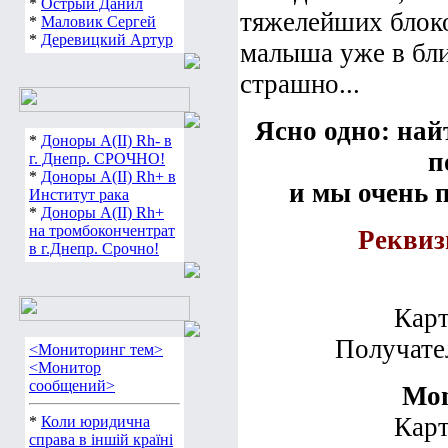
*
Острый Данил
тяжелейших блок
*
Маловик Сергей
*
Деревицкий Артур
малыша уже в бли
страшно...
Ясно одно: на
*
Доноры А(ІІ) Rh- в
п
г. Днепр. СРОЧНО!
*
Доноры А(ІІ) Rh+ в
и мы очень 
Институт рака
*
Доноры А(ІІ) Rh+
на тромбокончентрат
Реквиз
в г.Днепр. Срочно!
Карт
Получате
<Мониторинг тем>
<Монитор
сообщений>
Mon
Карт
*
Коли юридична
справа в іншій країні