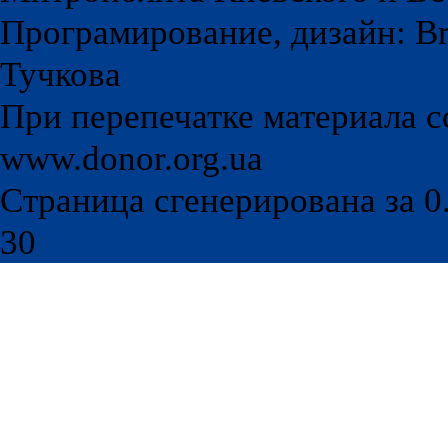
Програмирование, дизайн: Br
Тучкова
При перепечатке материала с
www.donor.org.ua
Страница сгенерирована за 0.
30