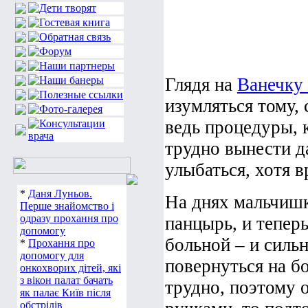
Глядя на
Ванечку
изумляться тому, 
ведь процедуры, 
трудно вынести д
улыбаться, хотя в
*
Даня Луньов.
На днях мальчишк
Перше знайомство і
одразу прохання про
панцырь, и теперь
допомогу
больной – и силь
*
Прохання про
допомогу для
повернуться на бо
онкохворих дітей, які
з вікон палат бачать
трудно, поэтому о
як палає Київ після
обстрілів