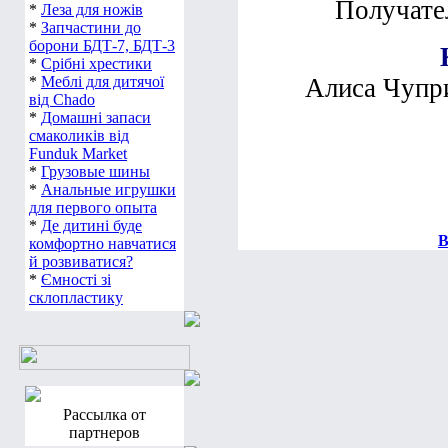
Получате
*
Леза для ножів
*
Запчастини до
борони БДТ-7, БДТ-3
*
Срібні хрестики
*
Меблі для дитячої
Алиса Чупри
від Chado
*
Домашні запаси
смаколиків від
Funduk Market
*
Грузовые шины
*
Анальные игрушки
для первого опыта
*
Де дитині буде
В
комфортно навчатися
й розвиватися?
*
Ємності зі
склопластику
Рассылка от
партнеров