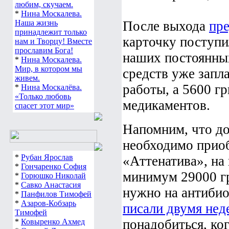
любим, скучаем.
*
Нина Москалева.
Наша жизнь
После выхода
пр
принадлежит только
карточку поступи
нам и Творцу! Вместе
прославим Бога!
наших постоянны
*
Нина Москалева.
Мир, в котором мы
средств уже запл
живем.
работы, а 5600 г
*
Нина Москалёва.
«Только любовь
медикаментов.
спасет этот мир»
Напомним, что до
необходимо прио
*
Рубан Ярослав
«Аттенатива», на
*
Гончаренко София
минимум 29000 гр
*
Горюшко Николай
*
Савко Анастасия
нужно на антибио
*
Панфилов Тимофей
*
Азаров-Кобзарь
писали двумя нед
Тимофей
понадобиться, ко
*
Ковыренко Ахмед