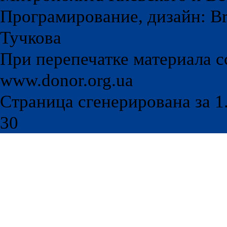
Програмирование, дизайн: Br
Тучкова
При перепечатке материала с
www.donor.org.ua
Страница сгенерирована за 1.
30