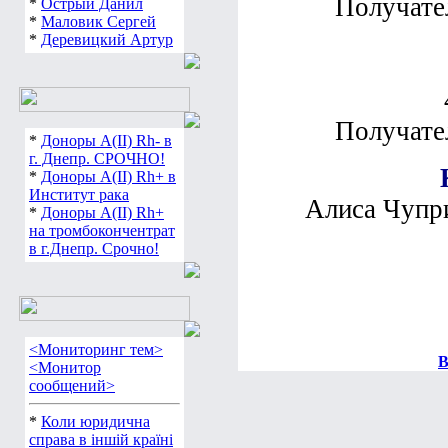
Получате
*
Острый Данил
*
Маловик Сергей
*
Деревицкий Артур
Получате
*
Доноры А(ІІ) Rh- в
г. Днепр. СРОЧНО!
*
Доноры А(ІІ) Rh+ в
Институт рака
Алиса Чупри
*
Доноры А(ІІ) Rh+
на тромбокончентрат
в г.Днепр. Срочно!
<Мониторинг тем>
В
<Монитор
сообщений>
*
Коли юридична
справа в іншій країні