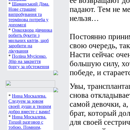
её возвращают до
*
Шаманський Діма.
падают. Тем не ме
Нове страшне
випробування та
нельзя…
термінова потреба у
допомозі
*
Онкохвора дівчинка
Постоянно приним
робить букети з
мильних квітів, щоб
свою очередь, так
заробити на
лікування
Насти сейчас очен
*
Поліна Мусієнко.
Збір на закриття
большую силу, хот
боргу за обстеження
победе, и старает
Увы, трансплантац
снова откладывае
*
Нина Москалева.
Следуем за зовом
самой девочки, а,
своей души и творим
брат, который до
добро вместе с вами!
*
Нина Москалева.
для своей сестри
Тихий разговор с
тобою. Помним,