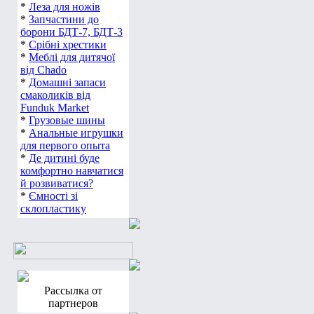
*
Леза для ножів
*
Запчастини до
борони БДТ-7, БДТ-3
*
Срібні хрестики
*
Меблі для дитячої
від Chado
*
Домашні запаси
смаколиків від
Funduk Market
*
Грузовые шины
*
Анальные игрушки
для первого опыта
*
Де дитині буде
комфортно навчатися
й розвиватися?
*
Ємності зі
склопластику
Рассылка от
партнеров