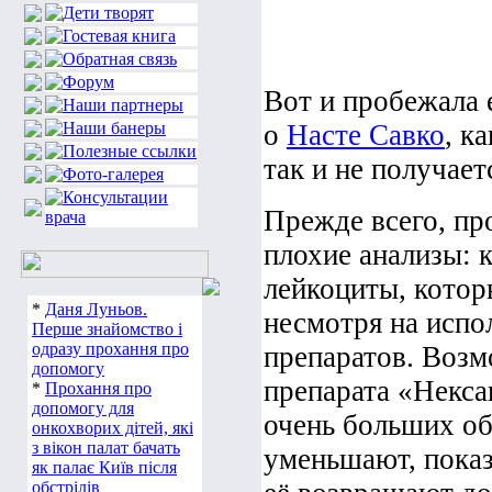
Вот и пробежала 
о
Насте Савко
, к
так и не получаетс
Прежде всего, пр
плохие анализы: 
лейкоциты, котор
*
Даня Луньов.
несмотря на исп
Перше знайомство і
одразу прохання про
препаратов. Воз
допомогу
препарата «Некса
*
Прохання про
допомогу для
очень больших об
онкохворих дітей, які
з вікон палат бачать
уменьшают, показ
як палає Київ після
обстрілів