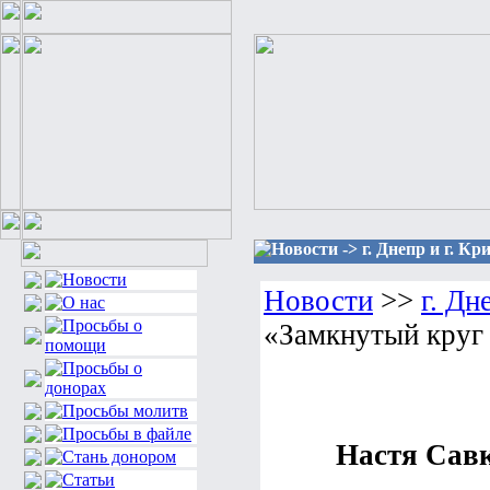
Новости -> г. Днепр и г. К
Новости
>>
г. Дн
«Замкнутый круг
Настя Савк