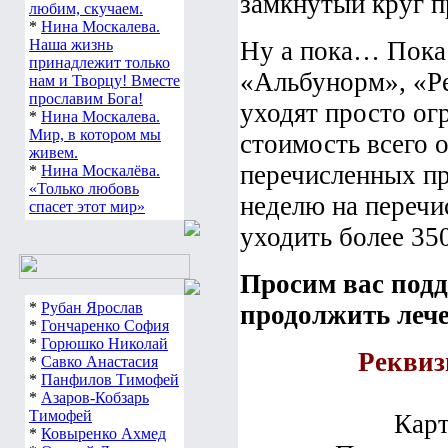
замкнутый круг п
любим, скучаем.
*
Нина Москалева.
Наша жизнь
Ну а пока… Пока
принадлежит только
«Альбунорм», «Ре
нам и Творцу! Вместе
прославим Бога!
уходят просто ог
*
Нина Москалева.
Мир, в котором мы
стоимость всего 
живем.
перечисленных пр
*
Нина Москалёва.
«Только любовь
неделю на переч
спасет этот мир»
уходить более 35
Просим вас подд
*
Рубан Ярослав
продолжить лече
*
Гончаренко София
*
Горюшко Николай
Реквиз
*
Савко Анастасия
*
Панфилов Тимофей
*
Азаров-Кобзарь
Тимофей
Карт
*
Ковыренко Ахмед