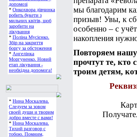
препарата «Револ
допомозі
мы благодарим ка
*
Онкохвора дівчинка
робить букети з
призыв! Увы, к сб
мильних квітів, щоб
заробити на
особенно – с учё
лікування
накопления нужн
*
Поліна Мусієнко.
Збір на закриття
боргу за обстеження
Повторяем нашу 
*
Ангелінка
Моргуненко. Новий
прочтут те, кто
етап лікування -
троим детям, к
необхідна допомога!
Реквиз
*
Нина Москалева.
Карт
Следуем за зовом
своей души и творим
Получате
добро вместе с вами!
*
Нина Москалева.
Тихий разговор с
тобою. Помним,