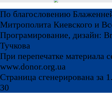
По благословению Блаженне
Митрополита Киевского и Вс
Програмирование, дизайн: Br
Тучкова
При перепечатке материала с
www.donor.org.ua
Страница сгенерирована за 1.
30