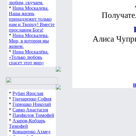
любим, скучаем.
*
Нина Москалева.
Получате
Наша жизнь
принадлежит только
нам и Творцу! Вместе
прославим Бога!
*
Нина Москалева.
Алиса Чупри
Мир, в котором мы
живем.
*
Нина Москалёва.
«Только любовь
спасет этот мир»
В
*
Рубан Ярослав
*
Гончаренко София
*
Горюшко Николай
*
Савко Анастасия
*
Панфилов Тимофей
*
Азаров-Кобзарь
Тимофей
*
Ковыренко Ахмед