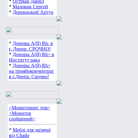
*
Острый Данил
*
Маловик Сергей
*
Деревицкий Артур
*
Доноры А(ІІ) Rh- в
г. Днепр. СРОЧНО!
*
Доноры А(ІІ) Rh+ в
Институт рака
*
Доноры А(ІІ) Rh+
на тромбокончентрат
в г.Днепр. Срочно!
<Мониторинг тем>
<Монитор
сообщений>
*
Меблі для дитячої
від Chado