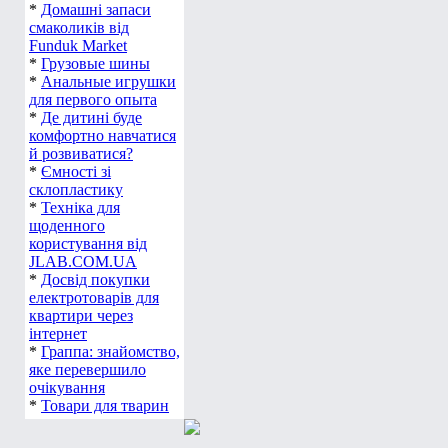
*
Домашні запаси
смаколиків від
Funduk Market
*
Грузовые шины
*
Анальные игрушки
для первого опыта
*
Де дитині буде
комфортно навчатися
й розвиватися?
*
Ємності зі
склопластику
*
Техніка для
щоденного
користування від
JLAB.COM.UA
*
Досвід покупки
електротоварів для
квартири через
інтернет
*
Граппа: знайомство,
яке перевершило
очікування
*
Товари для тварин