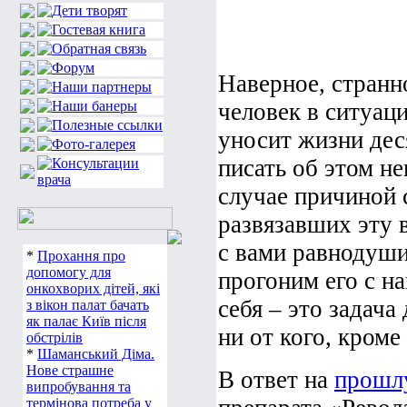
Наверное, странн
человек в ситуаци
уносит жизни дес
писать об этом н
случае причиной 
развязавших эту 
с вами равнодуши
*
Прохання про
допомогу для
прогоним его с на
онкохворих дітей, які
себя – это задача
з вікон палат бачать
як палає Київ після
ни от кого, кром
обстрілів
*
Шаманський Діма.
Нове страшне
В ответ на
прошл
випробування та
термінова потреба у