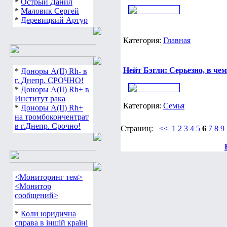
*
Острый Данил
*
Маловик Сергей
*
Деревицкий Артур
Категория:
Главная
Нейт Бэгли: Серьезно, в че
*
Доноры А(ІІ) Rh- в
г. Днепр. СРОЧНО!
*
Доноры А(ІІ) Rh+ в
Институт рака
Категория:
Семья
*
Доноры А(ІІ) Rh+
на тромбокончентрат
в г.Днепр. Срочно!
Страниц:
<<|
1
2
3
4
5
6
7
8
9
<Мониторинг тем>
<Монитор
сообщений>
*
Коли юридична
справа в іншій країні