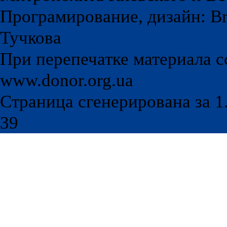
Програмирование, дизайн: Br
Тучкова
При перепечатке материала с
www.donor.org.ua
Страница сгенерирована за 1.
39