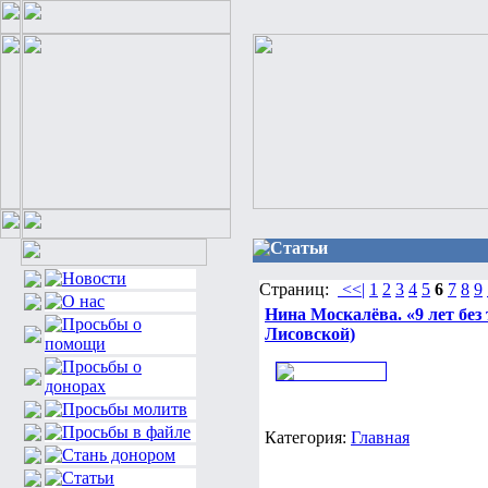
Статьи
Страниц:
<<|
1
2
3
4
5
6
7
8
9
Нина Москалёва. «9 лет без
Лисовской)
Категория:
Главная