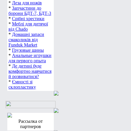
*
Леза для ножів
*
Запчастини до
борони БДТ-7, БДТ-3
*
Срібні хрестики
*
Меблі для дитячої
від Chado
*
Домашні запаси
смаколиків від
Funduk Market
*
Грузовые шины
*
Анальные игрушки
для первого опыта
*
Де дитині буде
комфортно навчатися
й розвиватися?
*
Ємності зі
склопластику
Рассылка от
партнеров