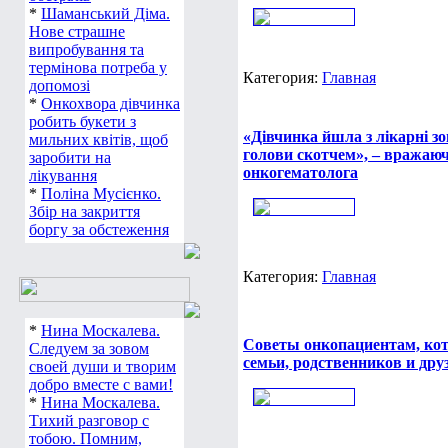
*
Шаманський Діма.
Нове страшне
випробування та
термінова потреба у
Категория:
Главная
допомозі
*
Онкохвора дівчинка
робить букети з
«Дівчинка йшла з лікарні зо
мильних квітів, щоб
голови скотчем», – вражаюч
заробити на
онкогематолога
лікування
*
Поліна Мусієнко.
Збір на закриття
боргу за обстеження
Категория:
Главная
*
Нина Москалева.
Cоветы онкопациентам, кот
Следуем за зовом
семьи, родственников и дру
своей души и творим
добро вместе с вами!
*
Нина Москалева.
Тихий разговор с
тобою. Помним,