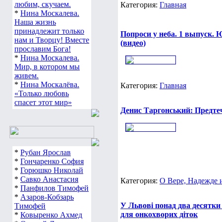
любим, скучаем.
Категория:
Главная
*
Нина Москалева.
Наша жизнь
принадлежит только
Попроси у неба. 1 выпуск.
нам и Творцу! Вместе
(видео)
прославим Бога!
*
Нина Москалева.
Мир, в котором мы
живем.
*
Нина Москалёва.
Категория:
Главная
«Только любовь
спасет этот мир»
Денис Таргонський: Предтеч
*
Рубан Ярослав
*
Гончаренко София
*
Горюшко Николай
*
Савко Анастасия
Категория:
О Вере, Надежде
*
Панфилов Тимофей
*
Азаров-Кобзарь
У Львові понад два десятки 
Тимофей
для онкохворих діток
*
Ковыренко Ахмед