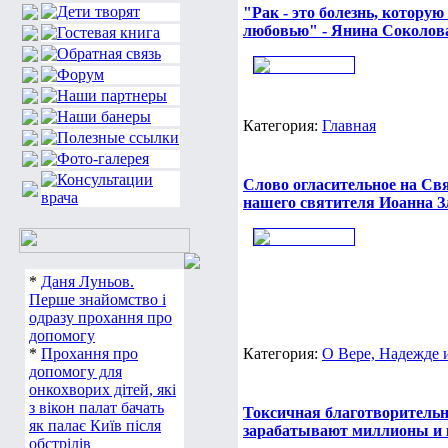
"Рак - это болезнь, котору
любовью" - Янина Соколов
Категория:
Главная
Слово огласительное на Св
нашего святителя Иоанна З
*
Даня Луньов.
Перше знайомство і
одразу прохання про
допомогу
*
Прохання про
Категория:
О Вере, Надежде
допомогу для
онкохворих дітей, які
з вікон палат бачать
Токсичная благотворительно
як палає Київ після
зарабатывают миллионы и к
обстрілів