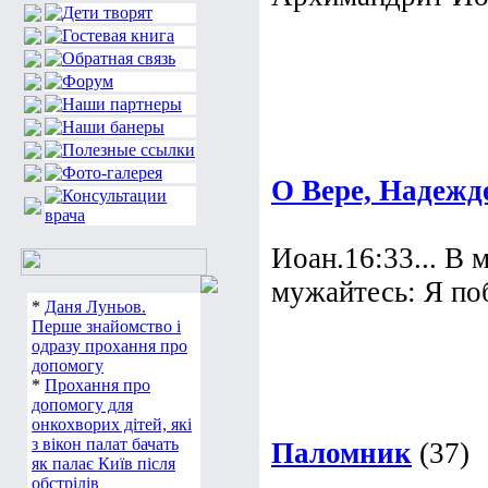
О Вере, Надежд
Иоан.16:33... В 
мужайтесь: Я по
*
Даня Луньов.
Перше знайомство і
одразу прохання про
допомогу
*
Прохання про
допомогу для
онкохворих дітей, які
з вікон палат бачать
Паломник
(37)
як палає Київ після
обстрілів