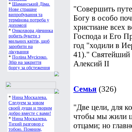
*
Шаманський Діма.
"Совершить путе
Нове страшне
випробування та
Богу в особо по
термінова потреба у
допомозі
христиане всех 
*
Онкохвора дівчинка
Господа и Его П
робить букети з
мильних квітів, щоб
год "ходили в Ие
заробити на
лікування
41)." Святейший
*
Поліна Мусієнко.
Алексий II
Збір на закриття
боргу за обстеження
Семья
(326)
*
Нина Москалева.
Следуем за зовом
"Две цели, для к
своей души и творим
добро вместе с вами!
чтобы мы жили ц
*
Нина Москалева.
отцами; но глав
Тихий разговор с
тобою. Помним,