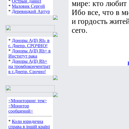
*
Острый Данил
мире: кто любит 
*
Маловик Сергей
Ибо все, что в м
*
Деревицкий Артур
и гордость житей
сего.
*
Доноры А(ІІ) Rh- в
г. Днепр. СРОЧНО!
*
Доноры А(ІІ) Rh+ в
Институт рака
*
Доноры А(ІІ) Rh+
на тромбокончентрат
в г.Днепр. Срочно!
<Мониторинг тем>
<Монитор
сообщений>
*
Коли юридична
справа в іншій країні