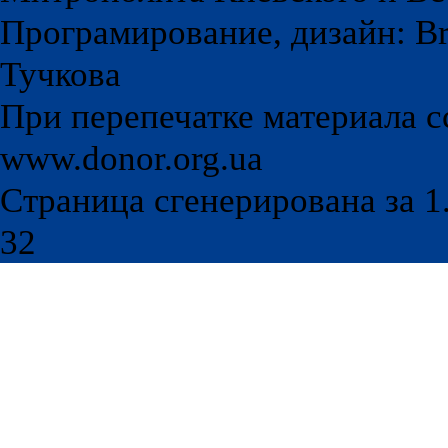
Програмирование, дизайн: Br
Тучкова
При перепечатке материала с
www.donor.org.ua
Страница сгенерирована за 1.
32