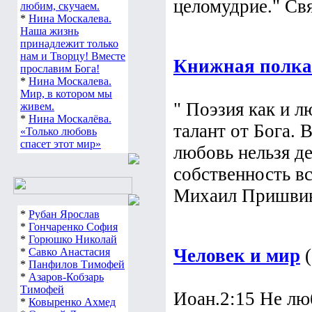
целомудрие." Свя
любим, скучаем.
*
Нина Москалева.
Наша жизнь
принадлежит только
нам и Творцу! Вместе
Книжная полка
прославим Бога!
*
Нина Москалева.
Мир, в котором мы
" Поэзия как и лю
живем.
*
Нина Москалёва.
талант от Бога. 
«Только любовь
спасет этот мир»
любовь нельзя де
собственность в
Михаил Пришвин
*
Рубан Ярослав
*
Гончаренко София
*
Горюшко Николай
Человек и мир
(
*
Савко Анастасия
*
Панфилов Тимофей
*
Азаров-Кобзарь
Тимофей
Иоан.2:15 Не люб
*
Ковыренко Ахмед