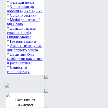
*
Леза для ножів
*
Запчастини до
борони БДТ-7, БДТ-3
*
Срібні хрестики
*
Меблі для дитячої
від Chado
*
Домашні запаси
смаколиків від
Funduk Market
*
Грузовые шины
*
Анальные игрушки
для первого опыта
*
Де дитині буде
комфортно навчатися
й розвиватися?
*
Ємності зі
склопластику
Рассылка от
партнеров