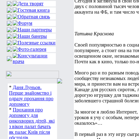
Сегодня я заглянула в свой б
двух с половиной тысяч чело
аккаунта на ФБ, и там число ч
Татьяна Краснова
Своей популярностью в социа
популярнее, а стоит она на т
освещенном окне, незнакомые 
Почти как в кино, только по-
Много раз и по разным повод
сообществу незнакомых людей
мира, и принести вам на встр
*
Даня Луньов.
Канаде для русских сироток, 
Перше знайомство і
дорогую игрушку для таджикс
одразу прохання про
заболевшего страшной болезн
допомогу
*
Прохання про
За многое я люблю Интернет, 
допомогу для
уроков я учу с особым, непер
онкохворих дітей, які
оказалось»…
з вікон палат бачать
як палає Київ після
В первый раз в эту игру сыгр
обстрілів