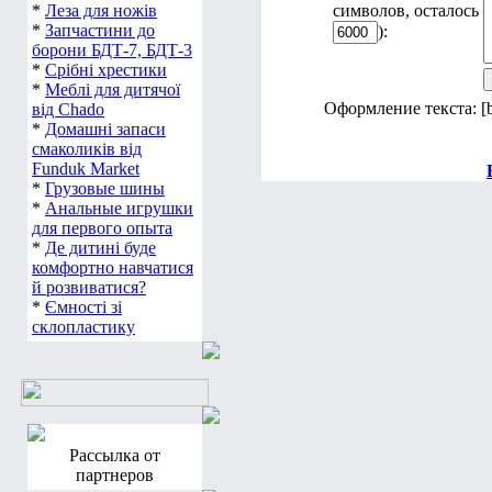
*
Леза для ножів
символов, осталось
*
Запчастини до
):
борони БДТ-7, БДТ-3
*
Срібні хрестики
*
Меблі для дитячої
Оформление текста: [
від Chado
*
Домашні запаси
смаколиків від
Funduk Market
*
Грузовые шины
*
Анальные игрушки
для первого опыта
*
Де дитині буде
комфортно навчатися
й розвиватися?
*
Ємності зі
склопластику
Рассылка от
партнеров