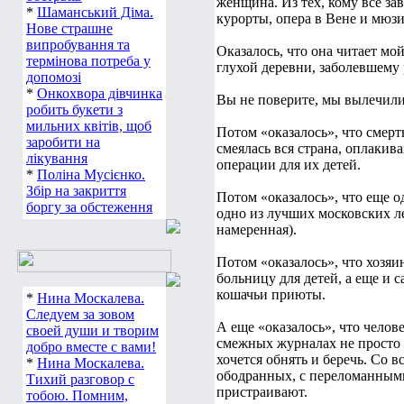
женщина. Из тех, кому все з
*
Шаманський Діма.
курорты, опера в Вене и мю
Нове страшне
випробування та
Оказалось, что она читает мо
термінова потреба у
глухой деревни, заболевшему 
допомозі
*
Онкохвора дівчинка
Вы не поверите, мы вылечили 
робить букети з
мильних квітів, щоб
Потом «оказалось», что смерт
заробити на
смеялась вся страна, оплакив
лікування
операции для их детей.
*
Поліна Мусієнко.
Збір на закриття
Потом «оказалось», что еще 
боргу за обстеження
одно из лучших московских 
намеренная).
Потом «оказалось», что хозяи
больницу для детей, а еще и 
кошачьи приюты.
*
Нина Москалева.
Следуем за зовом
А еще «оказалось», что чело
своей души и творим
смежных журналах не просто у
добро вместе с вами!
хочется обнять и беречь. Со 
*
Нина Москалева.
ободранных, с переломанными
Тихий разговор с
пристраивают.
тобою. Помним,