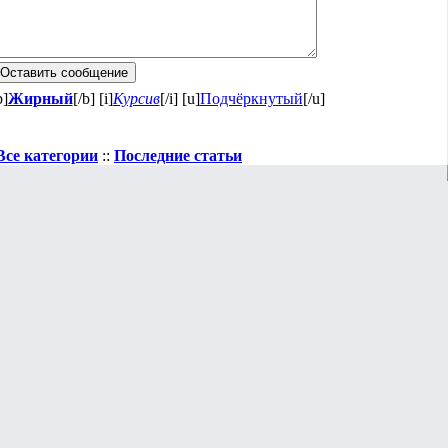
b]
Жирный
[/b] [i]
Курсив
[/i] [u]
Подчёркнутый
[/u]
Все категории
::
Последние статьи