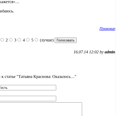
«окажется»…
шибаюсь.
Правмир
2
3
4
5
(лучше)
16.07.14 12:02 by
admin
к статье "Татьяна Краснова: Оказалось…"