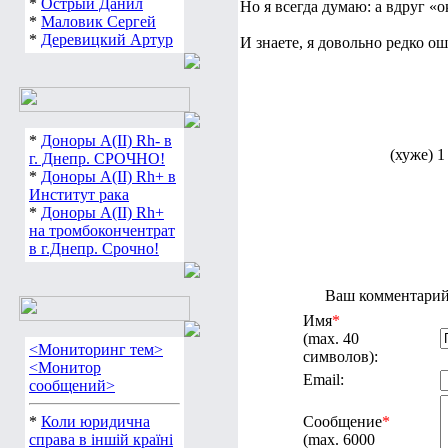
*
Острый Данил
Но я всегда думаю: а вдруг 
*
Маловик Сергей
*
Деревицкий Артур
И знаете, я довольно редко о
*
Доноры А(ІІ) Rh- в
(хуже) 1
г. Днепр. СРОЧНО!
*
Доноры А(ІІ) Rh+ в
Институт рака
*
Доноры А(ІІ) Rh+
на тромбокончентрат
в г.Днепр. Срочно!
Ваш комментарий 
Имя
*
(max. 40
<Мониторинг тем>
символов):
<Монитор
Email:
сообщений>
*
Коли юридична
Сообщение
*
справа в іншій країні
(max. 6000