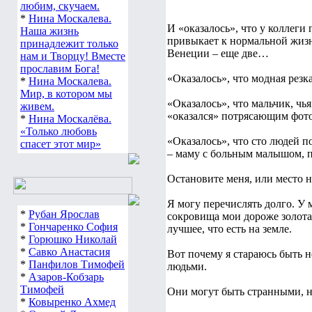
любим, скучаем.
*
Нина Москалева.
И «оказалось», что у коллеги
Наша жизнь
привыкает к нормальной жизн
принадлежит только
Венеции – еще две…
нам и Творцу! Вместе
прославим Бога!
«Оказалось», что модная рез
*
Нина Москалева.
Мир, в котором мы
«Оказалось», что мальчик, чь
живем.
«оказался» потрясающим фотог
*
Нина Москалёва.
«Только любовь
«Оказалось», что сто людей п
спасет этот мир»
– маму с больным малышом, п
Остановите меня, или место на
Я могу перечислять долго. У 
*
Рубан Ярослав
сокровища мои дороже золота 
*
Гончаренко София
лучшее, что есть на земле.
*
Горюшко Николай
*
Савко Анастасия
Вот почему я стараюсь быть н
*
Панфилов Тимофей
людьми.
*
Азаров-Кобзарь
Тимофей
Они могут быть странными, 
*
Ковыренко Ахмед