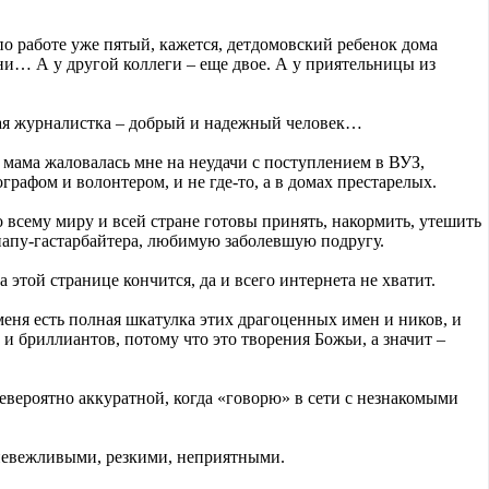
 по работе уже пятый, кажется, детдомовский ребенок дома
и… А у другой коллеги – еще двое. А у приятельницы из
кая журналистка – добрый и надежный человек…
я мама жаловалась мне на неудачи с поступлением в ВУЗ,
рафом и волонтером, и не где-то, а в домах престарелых.
о всему миру и всей стране готовы принять, накормить, утешить
апу-гастарбайтера, любимую заболевшую подругу.
 этой странице кончится, да и всего интернета не хватит.
меня есть полная шкатулка этих драгоценных имен и ников, и
и бриллиантов, потому что это творения Божьи, а значит –
евероятно аккуратной, когда «говорю» в сети с незнакомыми
невежливыми, резкими, неприятными.