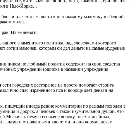
авидуют. Изумительная внешность, меха, лимузины, бриллианты,
зикл в Нью-Йорке…
й блог и плачет от жалости к незнакомому мальчику из бедной
раком мозга.
рак. На ее деньги.
ь одного знаменитого политика, над словечками которого
ают сотни мамочек, которым он дал деньги на самые мудреные
один никем не любимый политик содержит на свои средства
лечебных учреждений (ошибка в названии учреждения
н сети городских ресторанов не просто помогает строить
самолично спас израненного пса и вообще дает деньги на
век, пишущий иногда резкие комментарии по разным поводам в
мница и добряк, а человек с такой изумительной душой, что
всей Москвы к нему и его жене волокут всех лишайных,
 лапами и оторванными хвостами, и они кормят, лечат,