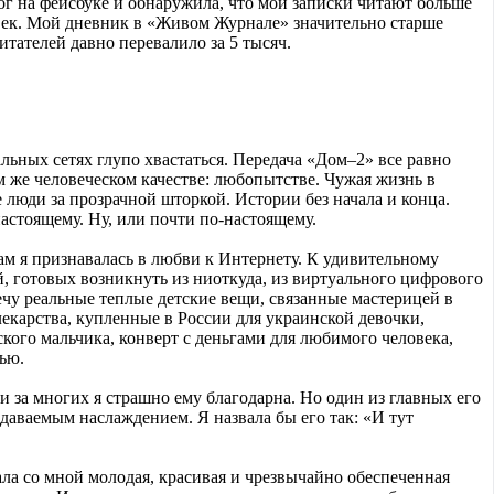
лог на фейсбуке и обнаружила, что мои записки читают больше
век. Мой дневник в «Живом Журнале» значительно старше
итателей давно перевалило за 5 тысяч.
льных сетях глупо хвастаться. Передача «Дом–2» все равно
ом же человеческом качестве: любопытстве. Чужая жизнь в
люди за прозрачной шторкой. Истории без начала и конца.
настоящему. Ну, или почти по-настоящему.
ам я признавалась в любви к Интернету. К удивительному
, готовых возникнуть из ниоткуда, из виртуального цифрового
ечу реальные теплые детские вещи, связанные мастерицей в
лекарства, купленные в России для украинской девочки,
кого мальчика, конверт с деньгами для любимого человека,
ью.
и за многих я страшно ему благодарна. Но один из главных его
едаваемым наслаждением. Я назвала бы его так: «И тут
ала со мной молодая, красивая и чрезвычайно обеспеченная