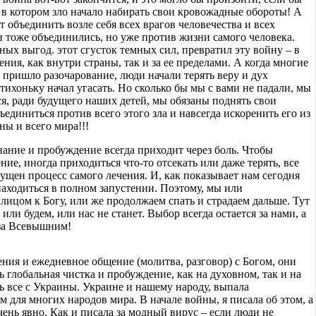
 в котором зло начало набирать свои кровожадные обороты! А
т объединить возле себя всех врагов человечества и всех
и тоже объединились, но уже против жизни самого человека.
ных выгод. этот сгусток темных сил, превратил эту войну – в
ния, как внутри страны, так и за ее пределами. А когда многие
 пришло разочарование, люди начали терять веру и дух
ихоньку начал угасать. Но сколько бы мы с вами не падали, мы
я, ради будущего наших детей, мы обязаны поднять свои
единиться против всего этого зла и навсегда искоренить его из
ы и всего мира!!!
ание и пробуждение всегда приходит через боль. Чтобы
ие, иногда приходиться что-то отсекать или даже терять, все
апущен процесс самого лечения. И, как показывает нам сегодня
находиться в полном запустении. Поэтому, мы или
лицом к Богу, или же продолжаем спать и страдаем дальше. Тут
 или будем, или нас не станет. Выбор всегда остается за нами, а
 за Всевышним!
ния и ежедневное общение (молитва, разговор) с Богом, они
ь глобальная чистка и пробуждение, как на духовном, так и на
ь все с Украины. Украине и нашему народу, выпала
 для многих народов мира. В начале войны, я писала об этом, а
чень явно. Как и писала за модный вирус – если люди не