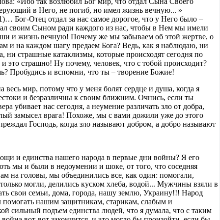
лова: «Ибо так возлюбил Бог мир, что отдал Сына Своего
рующий в Него, не погиб, но имел жизнь вечную... »
1)… Бог-Отец отдал за нас самое дорогое, что у Него было –
ал своим Сыном ради каждого из нас, чтобы в Нем мы имели
ши и жизнь вечную! Почему же мы забываем об этой жертве, о
ам и на каждом шагу предаем Бога? Ведь, как я наблюдаю, ни
а, ни страшные катаклизмы, которые происходят сегодня по
 и это страшно! Ну почему, человек, что с тобой происходит?
ь? Пробудись и вспомни, что ты – творение Божие!
на весь мир, потому что у меня болят сердце и душа, когда я
жестоки и безразличны к своим ближним. Очнись, если ты
ера убивает нас сегодня, а неумение различать зло от добра,
лый замысел врага! Похоже, мы с вами дожили уже до этого
преждал Господь, когда зло называют добром, а добро называют
ощи и единства нашего народа в первые дни войны? Я его
оть мы и были в недоумении и шоке, от того, что соседняя
нам на головы, мы объединились все, как один: помогали,
только могли, делились куском хлеба, водой... Мужчины взяли в
ь свои семьи, дома, города, нашу землю, Украину!!! Народ
л помогать нашим защитникам, старикам, слабым и
ой сильный подъем единства людей, что я думала, что с таким
 война вот-вот закончится, и это могло бы произойти, если бы