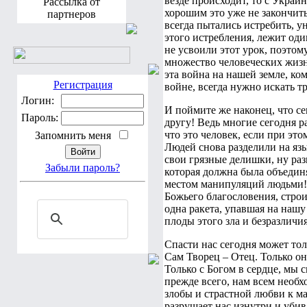
везде происходит, то с Украи
Рассылка от
хорошим это уже не закончить
партнеров
всегда пытались истребить, 
этого истребления, лежит один
не усвоили этот урок, поэтом
множество человеческих жизне
эта война на нашей земле, ко
Регистрация
войне, всегда нужно искать т
Логин:
И поймите же наконец, что се
Пароль:
другу! Ведь многие сегодня р
что это человек, если при эт
Запомнить меня
Людей снова разделили на язы
свои грязные делишки, ну разв
Забыли пароль?
которая должна была объедин
местом манипуляций людьми! 
Божьего благословения, стро
одна ракета, упавшая на нашу
плоды этого зла и безразличи
Спасти нас сегодня может то
Сам Творец – Отец. Только он
Только с Богом в сердце, мы 
прежде всего, нам всем необхо
злобы и страстной любви к ма
разрушает нас изнутри и убива