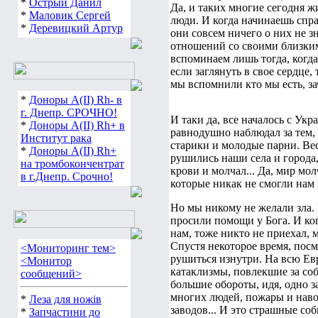
*
Острый Данил
Да, и таких многие сегодня жи
*
Маловик Сергей
люди. И когда начинаешь спра
*
Деревицкий Артур
они совсем ничего о них не з
отношений со своими близким
вспоминаем лишь тогда, когда 
если заглянуть в свое сердце,
мы вспомнили кто мы есть, за
*
Доноры А(ІІ) Rh- в
г. Днепр. СРОЧНО!
И таки да, все началось с Ук
*
Доноры А(ІІ) Rh+ в
равнодушно наблюдал за тем,
Институт рака
старики и молодые парни. Вес
*
Доноры А(ІІ) Rh+
рушились наши села и города,
на тромбокончентрат
крови и молчал... Да, мир мо
в г.Днепр. Срочно!
которые никак не смогли нам
Но мы никому не желали зла.
просили помощи у Бога. И ко
нам, тоже никто не приехал, 
Спустя некоторое время, посм
<Мониторинг тем>
рушиться изнутри. На всю Ев
<Монитор
катаклизмы, повлекшие за со
сообщений>
большие обороты, идя, одно з
многих людей, пожары и наво
*
Леза для ножів
заводов... И это страшные со
*
Запчастини до