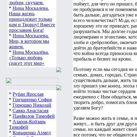
любим, скучаем.
поймут, для чего он пришел, б
*
Нина Москалева.
не пробудимся и не поменяемс
Наша жизнь
быть дальше, догадаться уже 
принадлежит только
всего человечества?! М-да, ес
нам и Творцу! Вместе
хорошему это не приведет, ра
прославим Бога!
разрушиться. Мы долгие годы 
*
Нина Москалева.
лицемерами и эгоистами, котор
Мир, в котором мы
злоба и сребролюбие, окончате
живем.
дойти до братоубийств и нажи
*
Нина Москалёва.
что война всегда приносила в
«Только любовь
прибыль и бизнес на крови.
спасет этот мир»
Поэтому если мы сегодня не о
семьях, домах, городах, Стран
существовать дальше, жить та
злу пришел уже конец, эпоха
войти только чистые сердцем 
*
Рубан Ярослав
ежедневно с Ним общаться, мол
*
Гончаренко София
творить добро, помогать ближ
*
Горюшко Николай
уделяем Богу?
*
Савко Анастасия
*
Панфилов Тимофей
Разве можно жить в семье, и н
*
Азаров-Кобзарь
живут... и быть друг для дру
Тимофей
семьи, но каждый живет свое
*
Ковыренко Ахмед
все потому, что не общаются 