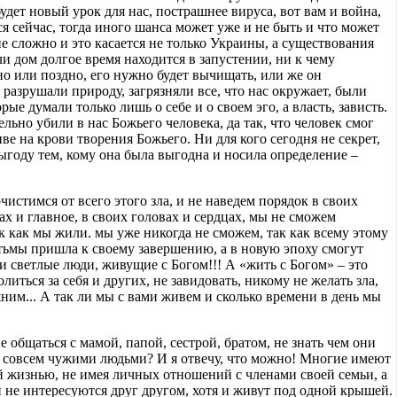
удет новый урок для нас, пострашнее вируса, вот вам и война,
я сейчас, тогда иного шанса может уже и не быть и что может
не сложно и это касается не только Украины, а существования
ли дом долгое время находится в запустении, ни к чему
но или поздно, его нужно будет вычищать, или же он
разрушали природу, загрязняли все, что нас окружает, были
ые думали только лишь о себе и о своем эго, а власть, зависть.
льно убили в нас Божьего человека, да так, что человек смог
ве на крови творения Божьего. Ни для кого сегодня не секрет,
ыгоду тем, кому она была выгодна и носила определение –
чистимся от всего этого зла, и не наведем порядок в своих
ах и главное, в своих головах и сердцах, мы не сможем
к как мы жили. мы уже никогда не сможем, так как всему этому
 тьмы пришла к своему завершению, а в новую эпоху смогут
и светлые люди, живущие с Богом!!! А «жить с Богом» – это
иться за себя и других, не завидовать, никому не желать зла,
ним... А так ли мы с вами живем и сколько времени в день мы
е общаться с мамой, папой, сестрой, братом, не знать чем они
га совсем чужими людьми? И я отвечу, что можно! Многие имеют
й жизнью, не имея личных отношений с членами своей семьи, а
и не интересуются друг другом, хотя и живут под одной крышей.