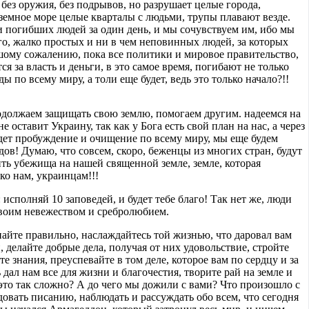
 без оружия, без подрывов, но разрушает целые города,
земное море целые кварталы с людьми, трупы плавают везде.
и погибших людей за один день, и мы сочувствуем им, ибо мы
его, жалко простых и ни в чем неповинных людей, за которых
ьшому сожалению, пока все политики и мировое правительство,
я за власть и деньги, в это самое время, погибают не только
 по всему миру, а толи еще будет, ведь это только начало?!!
родолжаем защищать свою землю, помогаем другим. надеемся на
е оставит Украину, так как у Бога есть свой план на нас, а через
йдет пробуждение и очищение по всему миру, мы еще будем
ов! Думаю, что совсем, скоро, беженцы из многих стран, будут
ть убежища на нашей священной земле, земле, которая
ко нам, украинцам!!!
 исполняй 10 заповедей, и будет тебе благо! Так нет же, люди
воим невежеством и сребролюбием.
пайте правильно, наслаждайтесь той жизнью, что даровал вам
, делайте добрые дела, получая от них удовольствие, стройте
е знания, преуспевайте в том деле, которое вам по сердцу и за
 дал нам все для жизни и благочестия, творите рай на земле и
это так сложно? А до чего мы дожили с вами? Что произошло с
овать писанию, наблюдать и рассуждать обо всем, что сегодня