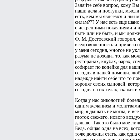
Задайте себе вопрос, кому Вы
наши дела и поступки, мысли 
есть, кем мы являемся и чьи
силам??? У нас есть еще шанс
с искренними покаяниями и ч
быть или не быть, и мы должн
Ф. М. Достоевский говорил, ч
вседозволенность и привела н
у меня сегодня, многое не укл
разума не доходит то, как мож
ресторанах, клубах, барах, сп
собирает по копейке для наши
сегодня в нашей помощи, любв
надежде найти себе что то по
хоронят своих сыновей, котор
сегодня на их телах, скажите
Когда у нас онкологией боле
одним желанием и молитвами 
мир, я дышать не могла, и вс
глоток свежего, нового возду
дальше. Так это было мое личн
Беда, общая одна на всех, ко
тоже должны стать, как одна с
после ее окончания, и оно тож