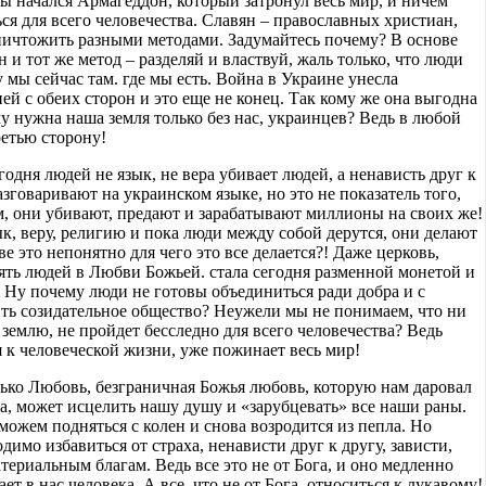
ны начался Армагеддон, который затронул весь мир, и ничем
ся для всего человечества. Славян – православных христиан,
уничтожить разными методами. Задумайтесь почему? В основе
 и тот же метод – разделяй и властвуй, жаль только, что люди
у мы сейчас там. где мы есть. Война в Украине унесла
й с обеих сторон и это еще не конец. Так кому же она выгодна
му нужна наша земля только без нас, украинцев? Ведь в любой
ретью сторону!
годня людей не язык, не вера убивает людей, а ненависть друг к
азговаривают на украинском языке, но это не показатель того,
ом, они убивают, предают и зарабатывают миллионы на своих же!
к, веру, религию и пока люди между собой дерутся, они делают
е это непонятно для чего это все делается?! Даже церковь,
ять людей в Любви Божьей. стала сегодня разменной монетой и
Ну почему люди не готовы объединиться ради добра и с
ить созидательное общество? Неужели мы не понимаем, что ни
 землю, не пройдет бесследно для всего человечества? Ведь
я к человеческой жизни, уже пожинает весь мир!
лько Любовь, безграничная Божья любовь, которую нам даровал
а, может исцелить нашу душу и «зарубцевать» все наши раны.
сможем подняться с колен и снова возродится из пепла. Но
димо избавиться от страха, ненависти друг к другу, зависти,
териальным благам. Ведь все это не от Бога, и оно медленно
ет в нас человека. А все, что не от Бога, относиться к лукавому!