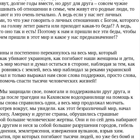
вут, долгие годы вместе, но друг для друга – совсем чужие
шивать об отношении в семье, чем живут его родные люди, то
нают и это очень печально. А ведь если у нас нет личных
и, то что уже говорить о личных отношениях с Богом, которого
на голову летит ракета или приходит какая-то беда!? А ведь,
 то оно так и есть! Поэтому к нам и пришли все эти беды, чтобы
чем пришли в этот мир и какое у нас предназначение!?
раины и постепенно перекинулось на весь мир, который
 как убивают украинцев, как погибают наши женщины и дети,
ь мир молчал и думал остаться в стороне, наблюдая за тем, как
 ровняясь с землей, весь мир наблюдал за реками украинской
лчал и только выражал нам свои слова поддержки, просто слова,
 помочь спасти тысячи человеческих жизней!
 Мы защищали свое, помогали и поддерживали друг друга, и
гда после трагедии на Каховском водохранилище на помощь к
мы снова справились одни, а весь мир продолжал молчать.
отрев вокруг, мы увидели. как этот безразличный мир, начал
ропу, Америку и другие страны, обрушились страшные
бой большие человеческие жертвы. Они и по сей день набирают
а другим и неся за собой большие разрушения городов, гибель
днения, землетрясения, извержения вулканов, взрыв хим.
бытия, при которых погибают тысячи людей, но уже без бомб и