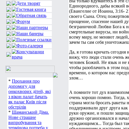
Вы только вдумайтесь в эти с
Единородного, дабы всякий ве
(Евангелие от Иоанна, 3:16- 2
своего Сына. Отец пожертвов
прощение, спасение нашей ду
безграничной Любви Бога к н
смертельные вирусы, ни войн
всему миру, не меняют людей,
зачем ты сам себя уничтожаеш
Да, я готова кричать сегодня 
вижу, что люди стали очень 
человек Божий. Не язык и не в
чтобы разоблачить в этом под
времени, о котором нас преду
злом…
*
Прохання про
допомогу для
онкохворих дітей, які
А помните тот дух взаимопом
з вікон палат бачать
очень хорошо помню. Тогда, х
як палає Київ після
страна могла бросать ракеты 
обстрілів
поддерживали друг друга как 
*
Шаманський Діма.
руки оружие, и пошли защищат
Нове страшне
дружно организовался и нача
випробування та
нуждающимся... Тогда был так
термінова потреба у
объединением и настроем, эта