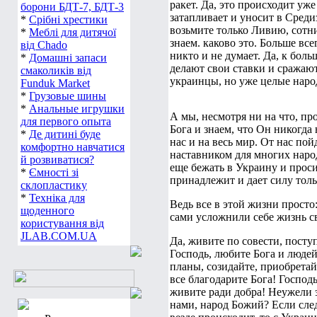
ракет. Да, это происходит уже
борони БДТ-7, БДТ-3
затапливает и уносит в Среди
*
Срібні хрестики
возьмите только Ливию, сотн
*
Меблі для дитячої
знаем. каково это. Больше вс
від Chado
никто и не думает. Да, к бол
*
Домашні запаси
делают свои ставки и сражаютс
смаколиків від
украинцы, но уже целые народы
Funduk Market
*
Грузовые шины
*
Анальные игрушки
А мы, несмотря ни на что, п
для первого опыта
Бога и знаем, что Он никогда н
*
Де дитині буде
нас и на весь мир. От нас по
комфортно навчатися
наставником для многих народ
й розвиватися?
еще бежать в Украину и проси
*
Ємності зі
принадлежит и дает силу толь
склопластику
*
Техніка для
Ведь все в этой жизни просто:
щоденного
сами усложнили себе жизнь с
користування від
JLAB.COM.UA
Да, живите по совести, посту
Господь, любите Бога и людей
планы, созидайте, приобретайт
все благодарите Бога! Господь
живите ради добра! Неужели 
нами, народ Божий? Если след