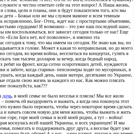
 служите и честно ответьте себе на этот вопрос! А Наша жизнь,
и слова, цели и планы, они и будут показателем того, кто мы
 мы дети – Божьи или же мы служим мамоне и всем темным
 к исправлению, Бог- Отец, ждет нас с простертыми объятиями,
истыми сердцами! И возможно – это уже наш последний шанс,
ы им воспользоваться, все зависит сегодня только от нас! Еще
то «Если Бога нет, всё позволено», и именно эта
ас сегодня к тому, что мы имеем на сегодня. Не знаю как вы, но
адывается в голове. Может я какая то неправильная, но до моего
но сегодня, во время войны, веселиться на концертах, гулять в
ускать там тысячи долларов за вечер, когда бедный народ,
х ребят на фронт, когда сотни осиротевших детей, нуждаются
и и заботе, когда старики- пенсионеры ходят по мусорниках, в
кушать, когда каждый день, наши матери, десятками по Украине,
ые отдали свою жизнь за каждого из нас. Как можно плясать
 мне пожалуйста, как???
ла
дочь
, в моей семье не было веселья и плясок! Мы все жили
– помочь ей выздороветь и выжить, а когда она покинула этот
е это нужно было пережить, чтобы через некоторое время сделать
ха и начать совсем новую для меня жизнь, чтобы выжить и жить
ое горе, горе моей семьи и всей моей родни, а тут – война!
торая коснулась всей нашей Украины, и всех украинцев! И мы
емья, помогать и поддерживать друг друга, а веселье будет уже
е должно быть общее! А у нас – одни плачут, другие в это время