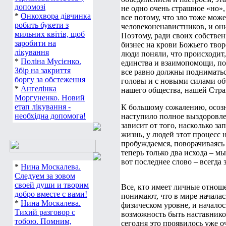
допомозі
не одно очень страшное «но»,
*
Онкохвора дівчинка
все потому, что зло тоже може
робить букети з
человеконенавистников, и он
мильних квітів, щоб
Поэтому, ради своих собствен
заробити на
бизнес на крови Божьего творе
лікування
люди поняли, что происходит,
*
Поліна Мусієнко.
единства и взаимопомощи, пот
Збір на закриття
все равно должны подниматьс
боргу за обстеження
головы и с новыми силами объ
*
Ангелінка
нашего общества, нашей Стран
Моргуненко. Новий
етап лікування -
К большому сожалению, осозн
необхідна допомога!
наступило полное выздоровлен
зависит от того, насколько з
жизнь, у людей этот процесс 
пробуждаемся, поворачиваясь 
теперь только два исхода – мы
вот последнее слово – всегда
*
Нина Москалева.
Следуем за зовом
своей души и творим
Все, кто имеет личные отноше
добро вместе с вами!
понимают, что в мире началас
*
Нина Москалева.
физическом уровне, и началос
Тихий разговор с
возможность быть наставником
тобою. Помним,
сегодня это проявилось уже о