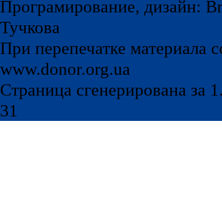
Програмирование, дизайн: Br
Тучкова
При перепечатке материала с
www.donor.org.ua
Страница сгенерирована за 1.
31