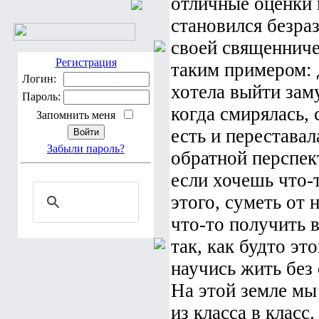
отличные оценки 
становился безра
своей священничес
Регистрация
таким примером: 
Логин:
хотела выйти заму
Пароль:
когда смирялась, 
Запомнить меня
есть и переставал
Забыли пароль?
обратной перспек
если хочешь что-
этого, суметь от н
что-то получить 
так, как будто эт
научись жить без 
На этой земле мы 
из класса в класс