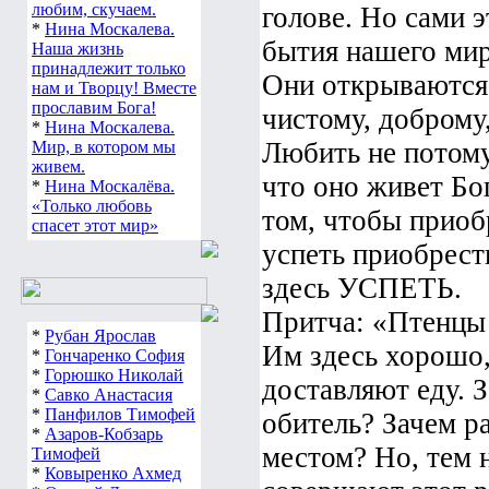
любим, скучаем.
голове. Но сами э
*
Нина Москалева.
бытия нашего мир
Наша жизнь
принадлежит только
Они открываются 
нам и Творцу! Вместе
прославим Бога!
чистому, доброму
*
Нина Москалева.
Любить не потому,
Мир, в котором мы
живем.
что оно живет Бо
*
Нина Москалёва.
«Только любовь
том, чтобы приоб
спасет этот мир»
успеть приобрест
здесь УСПЕТЬ.
Притча: «Птенцы 
*
Рубан Ярослав
Им здесь хорошо,
*
Гончаренко София
*
Горюшко Николай
доставляют еду. 
*
Савко Анастасия
*
Панфилов Тимофей
обитель? Зачем р
*
Азаров-Кобзарь
местом? Но, тем 
Тимофей
*
Ковыренко Ахмед