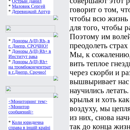
совершают этот р
*
Острый Данил
*
Маловик Сергей
говорит о том, чт
*
Деревицкий Артур
чтобы всю жизнь 
для того, чтобы р
Поэтому им волей
*
Доноры А(ІІ) Rh- в
преодолеть страх 
г. Днепр. СРОЧНО!
*
Доноры А(ІІ) Rh+ в
Мы, к сожалению,
Институт рака
*
Доноры А(ІІ) Rh+
вить теплое гнез
на тромбокончентрат
через скорби и р
в г.Днепр. Срочно!
вышвыривает нас 
научились летать.
крылья и хоть ка
<Мониторинг тем>
<Монитор
воздуху, мы цепля
сообщений>
из них, снова на
*
Коли юридична
так до конца жизн
справа в іншій країні