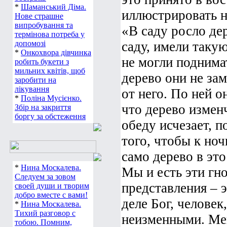
*
Шаманський Діма.
иллюстрировать 
Нове страшне
випробування та
«В саду росло де
термінова потреба у
допомозі
саду, имели таку
*
Онкохвора дівчинка
не могли поднима
робить букети з
мильних квітів, щоб
дерево они не за
заробити на
лікування
от него. По ней о
*
Поліна Мусієнко.
что дерево измен
Збір на закриття
боргу за обстеження
обеду исчезает, п
того, чтобы к ноч
само дерево в эт
*
Нина Москалева.
Мы и есть эти гн
Следуем за зовом
представления – э
своей души и творим
добро вместе с вами!
деле Бог, человек
*
Нина Москалева.
Тихий разговор с
неизменными. Мен
тобою. Помним,