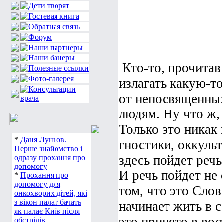
Кто-то, прочитав 
излагать какую-т
от непосвященны
людям. Ну что ж,
Только это никак 
*
Даня Луньов.
гностики, оккульт
Перше знайомство і
здесь пойдет речь
одразу прохання про
допомогу
И речь пойдет не 
*
Прохання про
допомогу для
том, что это Слов
онкохворих дітей, які
з вікон палат бачать
начинает жить в с
як палає Київ після
это принято в во
обстрілів