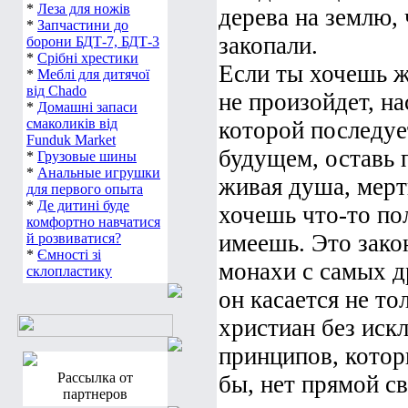
*
Леза для ножів
дерева на землю,
*
Запчастини до
закопали.
борони БДТ-7, БДТ-3
*
Срібні хрестики
Если ты хочешь ж
*
Меблі для дитячої
від Chado
не произойдет, на
*
Домашні запаси
смаколиків від
которой последуе
Funduk Market
будущем, оставь 
*
Грузовые шины
*
Анальные игрушки
живая душа, мерт
для первого опыта
*
Де дитині буде
хочешь что-то пол
комфортно навчатися
имеешь. Это зако
й розвиватися?
*
Ємності зі
монахи с самых д
склопластику
он касается не т
христиан без искл
принципов, котор
Рассылка от
бы, нет прямой с
партнеров