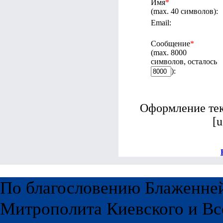
Имя
*
(max. 40 символов):
Email:
Сообщение
*
(max. 8000
символов, осталось
):
Оформление текс
[u
По благословению Блаженне
Митрополита Киевского и Вс