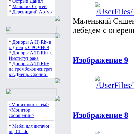
*
Острый Данил
*
Маловик Сергей
*
Деревицкий Артур
Маленький Сашен
лебедем с оперен
*
Доноры А(ІІ) Rh- в
г. Днепр. СРОЧНО!
*
Доноры А(ІІ) Rh+ в
Институт рака
Изображение 9
*
Доноры А(ІІ) Rh+
на тромбокончентрат
в г.Днепр. Срочно!
<Мониторинг тем>
<Монитор
Изображение 8
сообщений>
*
Меблі для дитячої
від Chado