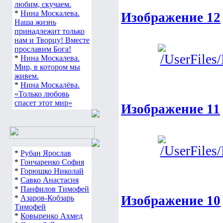
любим, скучаем.
*
Нина Москалева.
Изображение 12
Наша жизнь
принадлежит только
нам и Творцу! Вместе
прославим Бога!
*
Нина Москалева.
Мир, в котором мы
живем.
*
Нина Москалёва.
«Только любовь
спасет этот мир»
Изображение 11
*
Рубан Ярослав
*
Гончаренко София
*
Горюшко Николай
*
Савко Анастасия
*
Панфилов Тимофей
Изображение 10
*
Азаров-Кобзарь
Тимофей
*
Ковыренко Ахмед