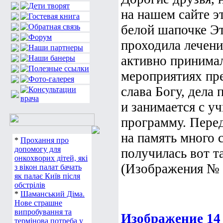
на нашем сайте э
белой шапочке Э
проходила лечени
активно принимал
мероприятиях пр
слава Богу, дела
и занимается с у
программу. Пере
на память много 
*
Прохання про
допомогу для
получилась вот т
онкохворих дітей, які
(Изображения № 1
з вікон палат бачать
як палає Київ після
обстрілів
*
Шаманський Діма.
Нове страшне
випробування та
Изображение 14
термінова потреба у