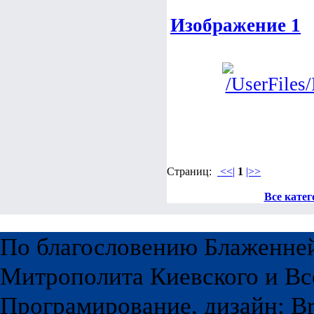
Изображение 1
Страниц:
<<|
1
|>>
Все катег
По благословению Блаженне
Митрополита Киевского и Вс
Програмирование, дизайн: Br