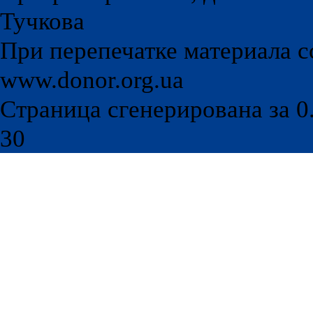
Тучкова
При перепечатке материала с
www.donor.org.ua
Страница сгенерирована за 0.
30