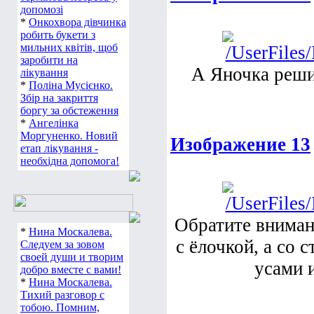
допомозі
*
Онкохвора дівчинка
робить букети з
мильних квітів, щоб
заробити на
А Яночка реши
лікування
*
Поліна Мусієнко.
Збір на закриття
боргу за обстеження
*
Ангелінка
Моргуненко. Новий
Изображение 13
етап лікування -
необхідна допомога!
Обратите вниман
*
Нина Москалева.
с ёлочкой, а со
Следуем за зовом
своей души и творим
усами 
добро вместе с вами!
*
Нина Москалева.
Тихий разговор с
тобою. Помним,