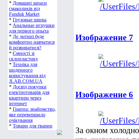
*
Домашні запаси
смаколиків від
Funduk Market
*
Грузовые шины
*
Анальные игрушки
для первого опыта
Изображение 7
*
Де дитині буде
комфортно навчатися
й розвиватися?
*
Ємності зі
склопластику
*
Техніка для
щоденного
користування від
JLAB.COM.UA
*
Досвід покупки
електротоварів для
Изображение 6
квартири через
інтернет
*
Граппа: знайомство,
яке перевершило
очікування
*
Товари для тварин
За окном холодно,