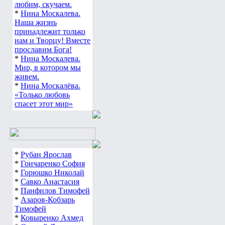
любим, скучаем.
*
Нина Москалева.
Наша жизнь
принадлежит только
нам и Творцу! Вместе
прославим Бога!
*
Нина Москалева.
Мир, в котором мы
живем.
*
Нина Москалёва.
«Только любовь
спасет этот мир»
*
Рубан Ярослав
*
Гончаренко София
*
Горюшко Николай
*
Савко Анастасия
*
Панфилов Тимофей
*
Азаров-Кобзарь
Тимофей
*
Ковыренко Ахмед