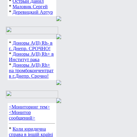
*
Острый Данил
*
Маловик Сергей
*
Деревицкий Артур
*
Доноры А(ІІ) Rh- в
г. Днепр. СРОЧНО!
*
Доноры А(ІІ) Rh+ в
Институт рака
*
Доноры А(ІІ) Rh+
на тромбокончентрат
в г.Днепр. Срочно!
<Мониторинг тем>
<Монитор
сообщений>
*
Коли юридична
справа в іншій країні