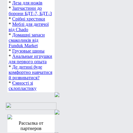
*
Леза для ножів
*
Запчастини до
борони БДТ-7, БДТ-3
*
Срібні хрестики
*
Меблі для дитячої
від Chado
*
Домашні запаси
смаколиків від
Funduk Market
*
Грузовые шины
*
Анальные игрушки
для первого опыта
*
Де дитині буде
комфортно навчатися
й розвиватися?
*
Ємності зі
склопластику
Рассылка от
партнеров