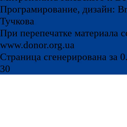
Програмирование, дизайн: Br
Тучкова
При перепечатке материала с
www.donor.org.ua
Страница сгенерирована за 0.
30