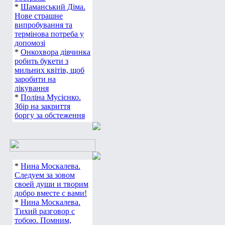
*
Шаманський Діма.
Нове страшне
випробування та
термінова потреба у
допомозі
*
Онкохвора дівчинка
робить букети з
мильних квітів, щоб
заробити на
лікування
*
Поліна Мусієнко.
Збір на закриття
боргу за обстеження
*
Нина Москалева.
Следуем за зовом
своей души и творим
добро вместе с вами!
*
Нина Москалева.
Тихий разговор с
тобою. Помним,