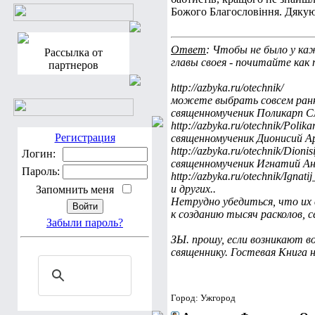
Божого Благословіння. Дякую
Ответ
: Чтобы не было у ка
Рассылка от
главы своея - почитайте как
партнеров
http://azbyka.ru/otechnik/
можете выбрать совсем ранни
священномученик Поликарп С
http://azbyka.ru/otechnik/Polika
Регистрация
священномученик Дионисий А
http://azbyka.ru/otechnik/Dionis
Логин:
священномученик Игнатий А
Пароль:
http://azbyka.ru/otechnik/Ignatij
и других..
Запомнить меня
Нетрудно убедиться, что их в
к созданию тысяч расколов, с
Забыли пароль?
ЗЫ. прошу, если возникают в
священнику. Гостевая Книга н
Город: Ужгород