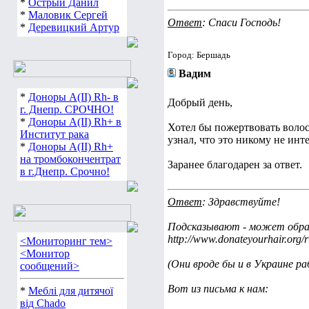
*
Острый Данил
*
Маловик Сергей
Ответ
: Спаси Господь!
*
Деревицкий Артур
Город: Бершадь
Вадим
*
Доноры А(ІІ) Rh- в
Добрый день,
г. Днепр. СРОЧНО!
*
Доноры А(ІІ) Rh+ в
Хотел бы пожертвовать воло
Институт рака
узнал, что это никому не ин
*
Доноры А(ІІ) Rh+
на тромбокончентрат
Заранее благодарен за ответ.
в г.Днепр. Срочно!
Ответ
: Здравствуйте!
Подсказывают - может обра
http://www.donateyourhair.org/r
<Мониторинг тем>
<Монитор
(Они вроде бы и в Украине 
сообщений>
Вот из письма к нам:
*
Меблі для дитячої
від Chado