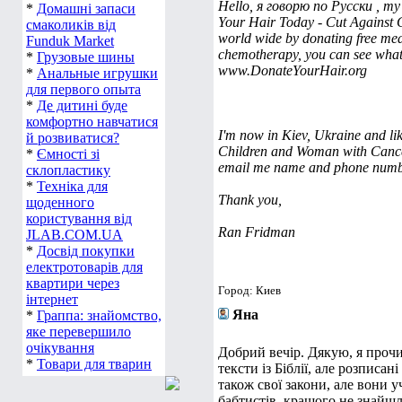
Hello, я говорю по Русски , my
*
Домашні запаси
Your Hair Today - Cut Against
смаколиків від
world wide by donating free med
Funduk Market
chemotherapy, you can see what
*
Грузовые шины
www.DonateYourHair.org
*
Анальные игрушки
для первого опыта
*
Де дитині буде
комфортно навчатися
I'm now in Kiev, Ukraine and lik
й розвиватися?
Children and Woman with Cance
*
Ємності зі
email me name and phone number 
склопластику
*
Техніка для
Thank you,
щоденного
користування від
Ran Fridman
JLAB.COM.UA
*
Досвід покупки
електротоварів для
квартири через
Город: Киев
інтернет
Яна
*
Граппа: знайомство,
яке перевершило
очікування
Добрий вечір. Дякую, я прочи
*
Товари для тварин
тексти із Біблії, але розписан
також свої закони, але вони 
бабтистів, кращого не знайшла