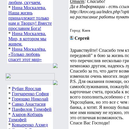
Ответ
: Спасибо!
любим, скучаем.
Да в Информации - есть ссыл
*
Нина Москалева.
http://krov.org.ua/index.php?
Наша жизнь
на расписание работы пункто
принадлежит только
нам и Творцу! Вместе
прославим Бога!
Город: Киев
*
Нина Москалева.
Сергей
Мир, в котором мы
живем.
*
Нина Москалёва.
Здравствуйте! Спасибо тем кто
«Только любовь
передовой" в бою за жизнь п
спасет этот мир»
что перечислив несколько гри
немножко другим, надеюсь л
Спасибо за то, что даете во
изменили очень многих людей
P.S. Для оказания помощи, 
самообслуживания, пожалуйс
*
Рубан Ярослав
карточные счета, просьба к в
*
Гончаренко София
всего пополнить,особенно с 
*
Горюшко Николай
Укрсоцбанк, но это все с чем
*
Савко Анастасия
банка, а хотят. Я вношу больш
*
Панфилов Тимофей
мое имя никому не нужно, это
*
Азаров-Кобзарь
это отличная возможность.
Тимофей
Спаси Вас Господи!
*
Ковыренко Ахмед