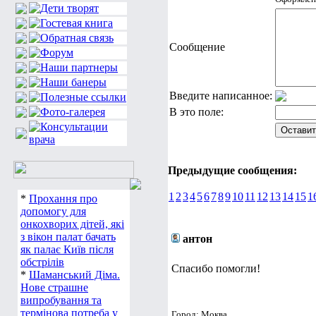
Сообщение
Введите написанное:
В это поле:
Предыдущие сообщения:
1
2
3
4
5
6
7
8
9
10
11
12
13
14
15
1
*
Прохання про
допомогу для
онкохворих дітей, які
з вікон палат бачать
антон
як палає Київ після
обстрілів
Спасибо помогли!
*
Шаманський Діма.
Нове страшне
випробування та
термінова потреба у
Город: Моква