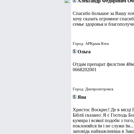
Александр Федорович Оч
Спасибо большое за Вашу по
хочу сказать огромное спаси
семье здоровья и благополуч
Город: АРКрым Ялта
Ольга
Отдам препарат филстим 48м
0668202001
Город: Днепропетровск
Яна
Христос Воскрес! Де в місці 
Біблії сказано: Я є Господь Бо
кумира і всякої подоби з того,
поклоняйся їм і не служи їм..
заповідь найважливіша в Закон