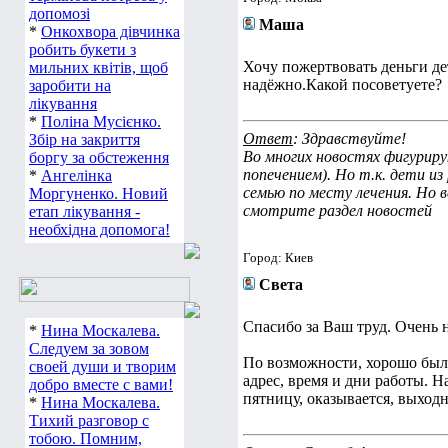
допомозі
Маша
*
Онкохвора дівчинка
робить букети з
Хочу пожертвовать деньги дет
мильних квітів, щоб
надёжно.Какой посоветуете?
заробити на
лікування
*
Поліна Мусієнко.
Ответ
: Здравствуйте!
Збір на закриття
Во многих новостях фигуриру
боргу за обстеження
попечением). Но т.к. дети из
*
Ангелінка
семью по месту лечения. Но 
Моргуненко. Новий
смотрите раздел новостей
етап лікування -
необхідна допомога!
Город: Киев
Света
Спасибо за Ваш труд. Очень 
*
Нина Москалева.
Следуем за зовом
По возможности, хорошо был
своей души и творим
адрес, время и дни работы. 
добро вместе с вами!
пятницу, оказывается, выход
*
Нина Москалева.
Тихий разговор с
тобою. Помним,