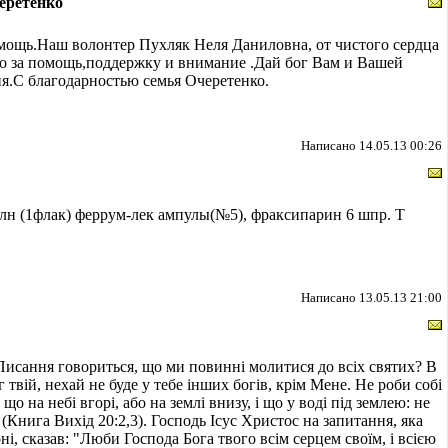
еретенко
мощь.Наш волонтер Пухляк Неля Даниловна, от чистого сердца
бо за помощь,поддержку и внимание .Дай бог Вам и Вашей
ия.С благодарностью семья Очеретенко.
Написано 14.05.13 00:26
лн (1флак) феррум-лек ампулы(№5), фраксипарин 6 шпр. Т
Написано 13.05.13 21:00
Писання говориться, що ми повинні молитися до всіх святих? В
г твій, нехай не буде у тебе інших богів, крім Мене. Не роби собі
 що на небі вгорі, або на землі внизу, і що у воді під землею: не
. (Книга Вихід 20:2,3). Господь Ісус Христос на запитання, яка
і, сказав: "Люби Господа Бога твого всім серцем своїм, і всією