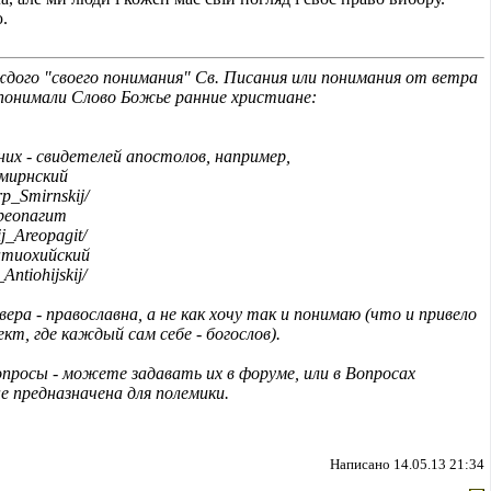
.
ждого "своего понимания" Св. Писания или понимания от ветра
 понимали Слово Божье ранние христиане:
х - свидетелей апостолов, например,
мирнский
rp_Smirnskij/
реопагит
ij_Areopagit/
нтиохийский
_Antiohijskij/
ера - православна, а не как хочу так и понимаю (что и привело
ект, где каждый сам себе - богослов).
опросы - можете задавать их в форуме, или в Вопросах
е предназначена для полемики.
Написано 14.05.13 21:34