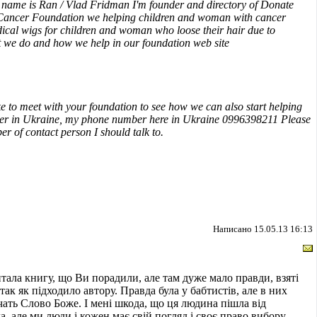
 name is Ran / Vlad Fridman I'm founder and directory of Donate
 Cancer Foundation we helping children and woman with cancer
ical wigs for children and woman who loose their hair due to
 we do and how we help in our foundation web site
e to meet with your foundation to see how we can also start helping
r in Ukraine, my phone number here in Ukraine 0996398211 Please
of contact person I should talk to.
Написано 15.05.13 16:13
тала книгу, що Ви порадили, але там дуже мало правди, взяті
і так як підходило автору. Правда була у бабтистів, але в них
учать Слово Боже. І мені шкода, що ця людина пішла від
, але ми люди і кожен має свій погляд і своє право вибору.