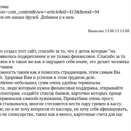
очка
option=com_content&view=article&id=413&Itemid=94
в от наших друзей. Добавим и к нам.
Написано 13.06.13 13:08
 создал этот сайт, спасибо за то, что у деток которые "на
оявилось подкрепление и не только финансовое. Спасибо за то
вен я и такие же как я ощущают себя иначе, это делает человека
учшим.
зможность таким как я помогать страдающим, этим самым Вы
. Здоровья Вам и успехов в этом трудном деле.
особенно небольших сумм очень удобны терминалы
та, люди которым нужна финансовая поддержка, открывайте
олонтерам, создайте список банков, карточки которых проще
терминалов самообслуживания, Приватбанк очень прост,
 я сталкивался, многие стесняются нести пару гривен в кассу
е, но я не хочу вопросов от кассира, не хочу себя афишировать,
 не спонсорство, таких как я много, карточные счета для нас