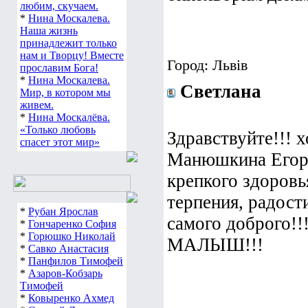
любим, скучаем.
*
Нина Москалева.
Наша жизнь
принадлежит только
нам и Творцу! Вместе
Город: Львів
прославим Бога!
*
Нина Москалева.
Светлана
Мир, в котором мы
живем.
*
Нина Москалёва.
«Только любовь
Здравствуйте!!! х
спасет этот мир»
Манюшкина Егорк
крепкого здоровь
терпения, радост
*
Рубан Ярослав
самого доброго!!
*
Гончаренко София
*
Горюшко Николай
МАЛЫШ!!!
*
Савко Анастасия
*
Панфилов Тимофей
*
Азаров-Кобзарь
Тимофей
*
Ковыренко Ахмед