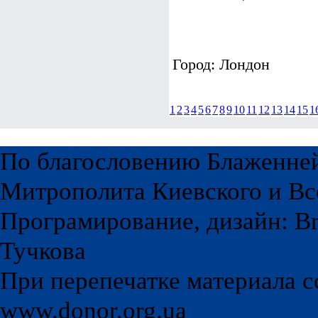
Город: Лондон
1
2
3
4
5
6
7
8
9
10
11
12
13
14
15
1
По благословению Блаженне
Митрополита Киевского и Вс
Програмирование, дизайн: Br
Тучкова
При перепечатке материала с
www.donor.org.ua