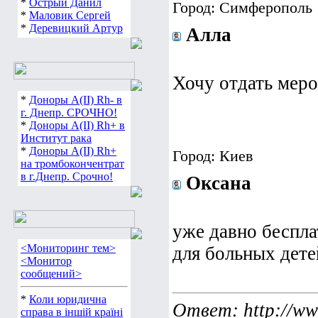
*
Острый Данил
Город: Симферополь
*
Маловик Сергей
*
Деревицкий Артур
Алла
Хочу отдать меро
*
Доноры А(ІІ) Rh- в
г. Днепр. СРОЧНО!
*
Доноры А(ІІ) Rh+ в
Институт рака
*
Доноры А(ІІ) Rh+
Город: Киев
на тромбокончентрат
в г.Днепр. Срочно!
Оксана
уже давно беспла
<Мониторинг тем>
для больных дете
<Монитор
сообщений>
*
Коли юридична
Ответ
: http://w
справа в іншій країні