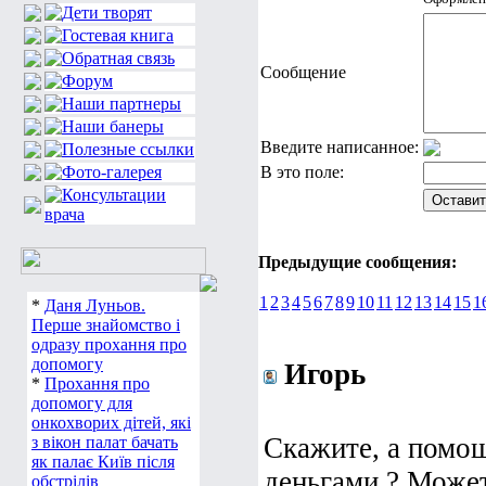
Сообщение
Введите написанное:
В это поле:
Предыдущие сообщения:
1
2
3
4
5
6
7
8
9
10
11
12
13
14
15
1
*
Даня Луньов.
Перше знайомство і
одразу прохання про
допомогу
Игорь
*
Прохання про
допомогу для
онкохворих дітей, які
Скажите, а помощ
з вікон палат бачать
як палає Київ після
деньгами ? Може
обстрілів