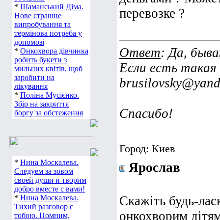
*
Шаманський Діма.
перевозке ?
Нове страшне
випробування та
термінова потреба у
допомозі
Ответ
: Да, быв
*
Онкохвора дівчинка
робить букети з
Если есть такая
мильних квітів, щоб
заробити на
brusilovsky@yan
лікування
*
Поліна Мусієнко.
Збір на закриття
Спасибо!
боргу за обстеження
Город: Киев
*
Нина Москалева.
Ярослав
Следуем за зовом
своей души и творим
добро вместе с вами!
*
Нина Москалева.
Скажіть будь-лас
Тихий разговор с
онкохворим дітям
тобою. Помним,