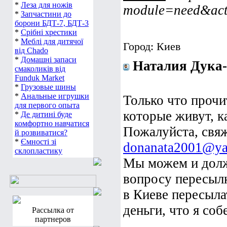
*
Леза для ножів
module=need&act
*
Запчастини до
борони БДТ-7, БДТ-3
*
Срібні хрестики
*
Меблі для дитячої
Город: Киев
від Chado
*
Домашні запаси
Наталия Дука
смаколиків від
Funduk Market
*
Грузовые шины
*
Анальные игрушки
Только что прочи
для первого опыта
которые живут, ка
*
Де дитині буде
комфортно навчатися
Пожалуйста, свя
й розвиватися?
*
Ємності зі
donanata2001@ya
склопластику
Мы можем и долж
вопросу пересылк
в Киеве пересыла
деньги, что я соб
Рассылка от
партнеров