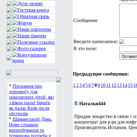
Сообщение
Введите написанное:
В это поле:
Предыдущие сообщения:
1
2
3
4
5
6
7
8
9
10
11
12
13
14
15
1
*
Прохання про
допомогу для
онкохворих дітей, які
з вікон палат бачать
Наталья444
як палає Київ після
обстрілів
Продам лекарство в связи с 
*
Шаманський Діма.
концентрат для р-ра для инфу
Нове страшне
Производитель Испания. Цена
випробування та
термінова потреба у