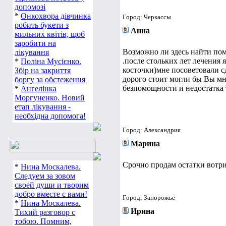
допомозі
*
Онкохвора дівчинка
Город: Черкассы
робить букети з
Анна
мильних квітів, щоб
заробити на
Возможно ли здесь найти по
лікування
.после стольких лет лечения 
*
Поліна Мусієнко.
косточки)мне посоветовали с
Збір на закриття
дорого стоит могли бы Вы м
боргу за обстеження
безпомощности и недостатка т
*
Ангелінка
Моргуненко. Новий
етап лікування -
необхідна допомога!
Город: Александрия
Марина
Срочно продам остатки вотри
*
Нина Москалева.
Следуем за зовом
своей души и творим
добро вместе с вами!
Город: Запорожье
*
Нина Москалева.
Ирина
Тихий разговор с
тобою. Помним,