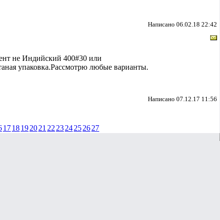
Написано 06.02.18 22:42
иент не Индийский 400#30 или
таная упаковка.Рассмотрю любые варианты.
Написано 07.12.17 11:56
6
17
18
19
20
21
22
23
24
25
26
27