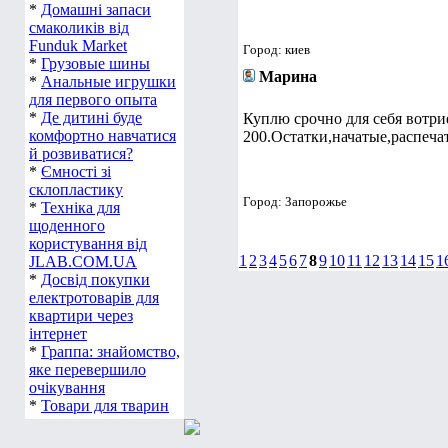
*
Домашні запаси
смаколиків від
Funduk Market
Город: киев
*
Грузовые шины
Марина
*
Анальные игрушки
для первого опыта
*
Де дитині буде
Куплю срочно для себя вотр
комфортно навчатися
200.Остатки,начатые,распеча
й розвиватися?
*
Ємності зі
склопластику
Город: Запорожье
*
Техніка для
щоденного
користування від
1
2
3
4
5
6
7
8
9
10
11
12
13
14
15
1
JLAB.COM.UA
*
Досвід покупки
електротоварів для
квартири через
інтернет
*
Граппа: знайомство,
яке перевершило
очікування
*
Товари для тварин