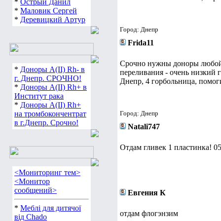
*
Острый Данил
*
Маловик Сергей
*
Деревицкий Артур
Город: Днепр
Frida11
Срочно нужны доноры любой 
*
Доноры А(ІІ) Rh- в
переливания - очень низкий 
г. Днепр. СРОЧНО!
Днепр, 4 горбольница, помог
*
Доноры А(ІІ) Rh+ в
Институт рака
*
Доноры А(ІІ) Rh+
на тромбокончентрат
Город: Днепр
в г.Днепр. Срочно!
Natali747
Отдам гливек 1 пластинка! 0
<Мониторинг тем>
<Монитор
сообщений>
Евгения К
*
Меблі для дитячої
отдам флогэнзим
від Chado