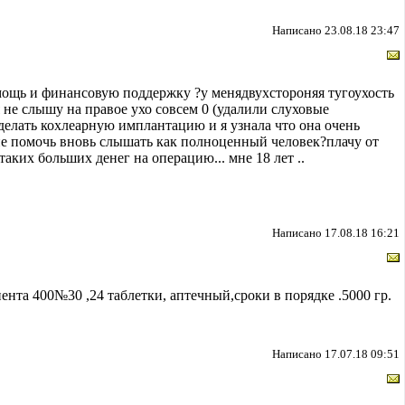
Написано 23.08.18 23:47
мощь и финансовую поддержку ?у менядвухстороняя тугоухость
я не слышу на правое ухо совсем 0 (удалили слуховые
делать кохлеарную имплантацию и я узнала что она очень
не помочь вновь слышать как полноценный человек?плачу от
аких больших денег на операцию... мне 18 лет ..
Написано 17.08.18 16:21
ента 400№30 ,24 таблетки, аптечный,сроки в порядке .5000 гр.
Написано 17.07.18 09:51