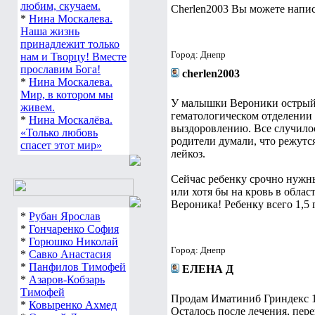
любим, скучаем.
Cherlen2003 Вы можете напис
*
Нина Москалева.
Наша жизнь
принадлежит только
Город: Днепр
нам и Творцу! Вместе
прославим Бога!
cherlen2003
*
Нина Москалева.
Мир, в котором мы
У малышки Вероники острый 
живем.
гематологическом отделении 
*
Нина Москалёва.
выздоровлению. Все случилос
«Только любовь
родители думали, что режутся
спасет этот мир»
лейкоз.
Сейчас ребенку срочно нужны
или хотя бы на кровь в обла
Вероника! Ребенку всего 1,5 
*
Рубан Ярослав
*
Гончаренко София
*
Горюшко Николай
Город: Днепр
*
Савко Анастасия
*
Панфилов Тимофей
ЕЛЕНА Д
*
Азаров-Кобзарь
Тимофей
Продам Иматиниб Гриндекс 12
*
Ковыренко Ахмед
Осталось после лечения, пер