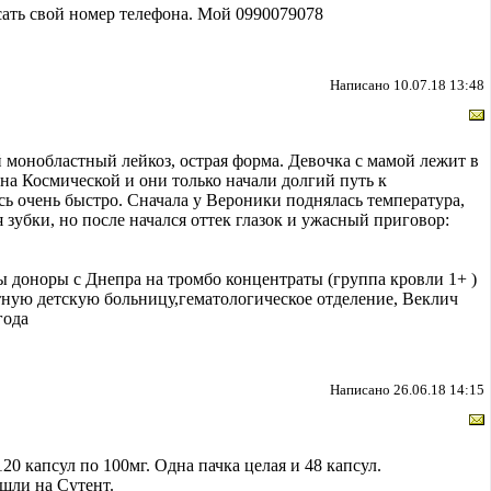
ать свой номер телефона. Мой 0990079078
Написано 10.07.18 13:48
монобластный лейкоз, острая форма. Девочка с мамой лежит в
на Космической и они только начали долгий путь к
ь очень быстро. Сначала у Вероники поднялась температура,
 зубки, но после начался оттек глазок и ужасный приговор:
 доноры с Днепра на тромбо концентраты (группа кровли 1+ )
стную детскую больницу,гематологическое отделение, Веклич
года
Написано 26.06.18 14:15
0 капсул по 100мг. Одна пачка целая и 48 капсул.
ешли на Сутент.