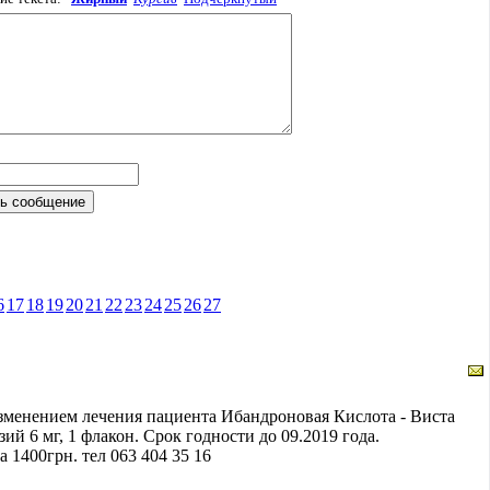
6
17
18
19
20
21
22
23
24
25
26
27
изменением лечения пациента Ибандроновая Кислота - Виста
зий 6 мг, 1 флакон. Срок годности до 09.2019 года.
 1400грн. тел 063 404 35 16