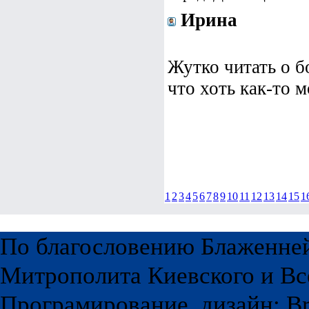
Ирина
Жутко читать о б
что хоть как-то 
1
2
3
4
5
6
7
8
9
10
11
12
13
14
15
1
По благословению Блаженне
Митрополита Киевского и Вс
Програмирование, дизайн: Br