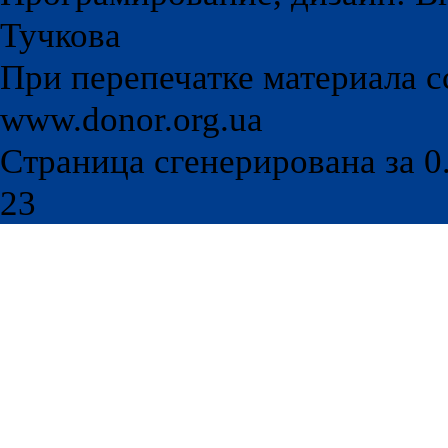
Тучкова
При перепечатке материала с
www.donor.org.ua
Страница сгенерирована за 0.
23