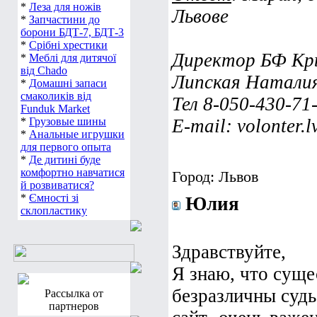
*
Леза для ножів
Львове
*
Запчастини до
борони БДТ-7, БДТ-3
*
Срібні хрестики
Директор БФ Кр
*
Меблі для дитячої
від Chado
Липская Натали
*
Домашні запаси
смаколиків від
Тел 8-050-430-71
Funduk Market
*
Грузовые шины
E-mail: volonter.
*
Анальные игрушки
для первого опыта
*
Де дитині буде
комфортно навчатися
Город: Львов
й розвиватися?
*
Ємності зі
Юлия
склопластику
Здравствуйте,
Я знаю, что сущ
безразличны судь
Рассылка от
партнеров