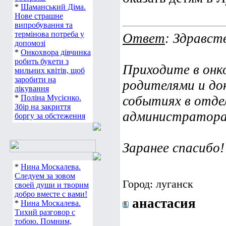
*
Шаманський Діма.
Нове страшне
випробування та
термінова потреба у
Ответ
: Здравст
допомозі
*
Онкохвора дівчинка
робить букети з
Приходите в онк
мильних квітів, щоб
заробити на
родителями и до
лікування
*
Поліна Мусієнко.
событиях в отде
Збір на закриття
администраторам
боргу за обстеження
Заранее спасибо!
*
Нина Москалева.
Следуем за зовом
Город: луганск
своей души и творим
добро вместе с вами!
анастасия
*
Нина Москалева.
Тихий разговор с
тобою. Помним,