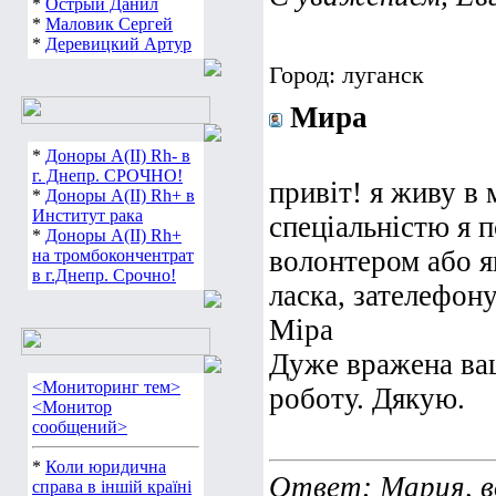
*
Острый Данил
*
Маловик Сергей
*
Деревицкий Артур
Город: луганск
Мира
*
Доноры А(ІІ) Rh- в
г. Днепр. СРОЧНО!
привіт! я живу в 
*
Доноры А(ІІ) Rh+ в
Институт рака
спеціальністю я 
*
Доноры А(ІІ) Rh+
волонтером або я
на тромбокончентрат
в г.Днепр. Срочно!
ласка, зателефон
Міра
Дуже вражена ваш
<Мониторинг тем>
роботу. Дякую.
<Монитор
сообщений>
*
Коли юридична
Ответ
: Мария, 
справа в іншій країні