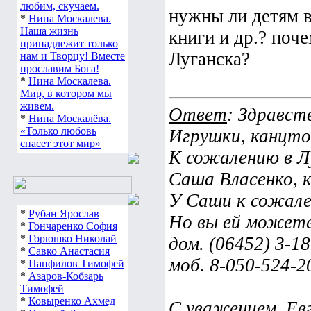
любим, скучаем.
нужны ли детям в
*
Нина Москалева.
Наша жизнь
книги и др.? поч
принадлежит только
Луганска?
нам и Творцу! Вместе
прославим Бога!
*
Нина Москалева.
Мир, в котором мы
живем.
Ответ
: Здравст
*
Нина Москалёва.
«Только любовь
Игрушки, канцт
спасет этот мир»
К сожалению в Лу
Саша Власенко, 
У Саши к сожале
*
Рубан Ярослав
Но вы ей можете
*
Гончаренко София
*
Горюшко Николай
дом. (06452) 3-18
*
Савко Анастасия
моб. 8-050-524-2
*
Панфилов Тимофей
*
Азаров-Кобзарь
Тимофей
*
Ковыренко Ахмед
С уважением, Евг