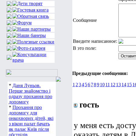
Сообщение
Введите написанное:
В это поле:
Предыдущие сообщения:
1
2
3
4
5
6
7
8
9
10
11
12
13
14
15
1
*
Даня Луньов.
Перше знайомство і
одразу прохання про
допомогу
гость
*
Прохання про
допомогу для
онкохворих дітей, які
у меня есть дост
з вікон палат бачать
як палає Київ після
оказать детям в 
обстрілів