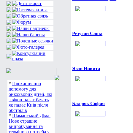
Резугин Саша
Язан Никита
*
Прохання про
допомогу для
онкохворих дітей, які
з вікон палат бачать
Балдюк София
як палає Київ після
обстрілів
*
Шаманський Діма.
Нове страшне
випробування та
термінова потреба у