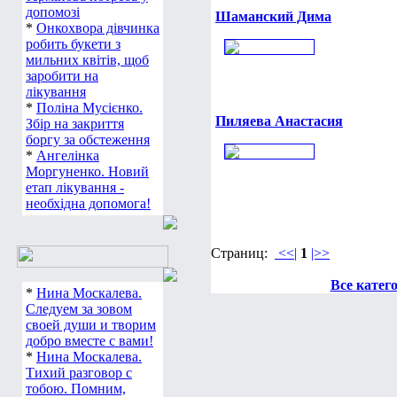
допомозі
Шаманский Дима
*
Онкохвора дівчинка
робить букети з
мильних квітів, щоб
заробити на
лікування
*
Поліна Мусієнко.
Пиляева Анастасия
Збір на закриття
боргу за обстеження
*
Ангелінка
Моргуненко. Новий
етап лікування -
необхідна допомога!
Страниц:
<<|
1
|>>
Все катег
*
Нина Москалева.
Следуем за зовом
своей души и творим
добро вместе с вами!
*
Нина Москалева.
Тихий разговор с
тобою. Помним,