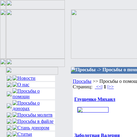
Просьбы -> Просьбы о помо
Просьбы
>> Просьбы о помощи
Страниц:
<<|
1
|>>
Глущенко Михаил
Заболотная Валерия