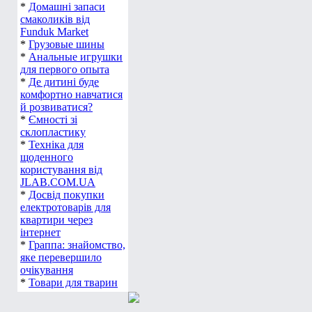
*
Домашні запаси
смаколиків від
Funduk Market
*
Грузовые шины
*
Анальные игрушки
для первого опыта
*
Де дитині буде
комфортно навчатися
й розвиватися?
*
Ємності зі
склопластику
*
Техніка для
щоденного
користування від
JLAB.COM.UA
*
Досвід покупки
електротоварів для
квартири через
інтернет
*
Граппа: знайомство,
яке перевершило
очікування
*
Товари для тварин