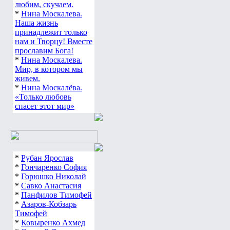
любим, скучаем.
*
Нина Москалева.
Наша жизнь
принадлежит только
нам и Творцу! Вместе
прославим Бога!
*
Нина Москалева.
Мир, в котором мы
живем.
*
Нина Москалёва.
«Только любовь
спасет этот мир»
*
Рубан Ярослав
*
Гончаренко София
*
Горюшко Николай
*
Савко Анастасия
*
Панфилов Тимофей
*
Азаров-Кобзарь
Тимофей
*
Ковыренко Ахмед