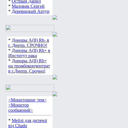
*
Острый Данил
*
Маловик Сергей
*
Деревицкий Артур
*
Доноры А(ІІ) Rh- в
г. Днепр. СРОЧНО!
*
Доноры А(ІІ) Rh+ в
Институт рака
*
Доноры А(ІІ) Rh+
на тромбокончентрат
в г.Днепр. Срочно!
<Мониторинг тем>
<Монитор
сообщений>
*
Меблі для дитячої
від Chado