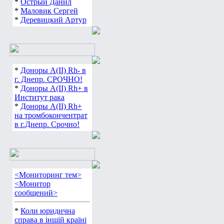
*
Острый Данил
*
Маловик Сергей
*
Деревицкий Артур
*
Доноры А(ІІ) Rh- в
г. Днепр. СРОЧНО!
*
Доноры А(ІІ) Rh+ в
Институт рака
*
Доноры А(ІІ) Rh+
на тромбокончентрат
в г.Днепр. Срочно!
<Мониторинг тем>
<Монитор
сообщений>
*
Коли юридична
справа в іншій країні