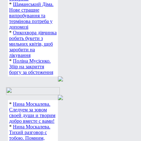
*
Шаманський Діма.
Нове страшне
випробування та
термінова потреба у
допомозі
*
Онкохвора дівчинка
робить букети з
мильних квітів, щоб
заробити на
лікування
*
Поліна Мусієнко.
Збір на закриття
боргу за обстеження
*
Нина Москалева.
Следуем за зовом
своей души и творим
добро вместе с вами!
*
Нина Москалева.
Тихий разговор с
тобою. Помним,