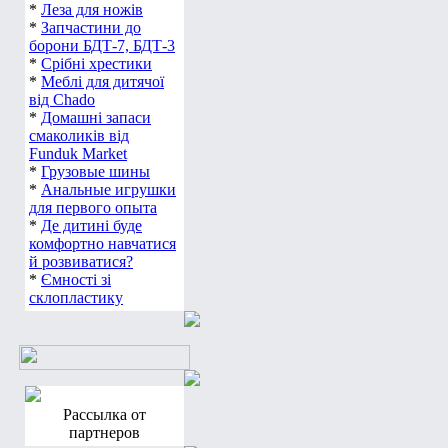
*
Леза для ножів
*
Запчастини до
борони БДТ-7, БДТ-3
*
Срібні хрестики
*
Меблі для дитячої
від Chado
*
Домашні запаси
смаколиків від
Funduk Market
*
Грузовые шины
*
Анальные игрушки
для первого опыта
*
Де дитині буде
комфортно навчатися
й розвиватися?
*
Ємності зі
склопластику
Рассылка от
партнеров