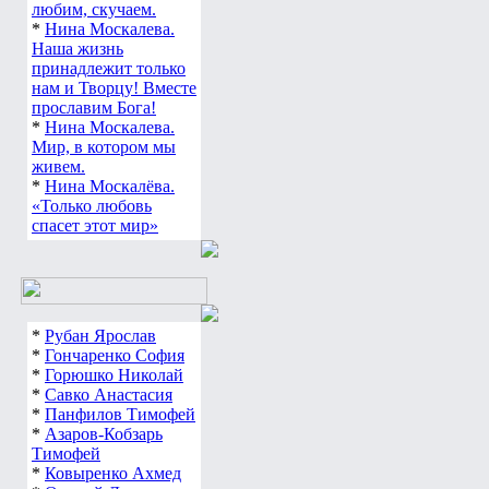
любим, скучаем.
*
Нина Москалева.
Наша жизнь
принадлежит только
нам и Творцу! Вместе
прославим Бога!
*
Нина Москалева.
Мир, в котором мы
живем.
*
Нина Москалёва.
«Только любовь
спасет этот мир»
*
Рубан Ярослав
*
Гончаренко София
*
Горюшко Николай
*
Савко Анастасия
*
Панфилов Тимофей
*
Азаров-Кобзарь
Тимофей
*
Ковыренко Ахмед