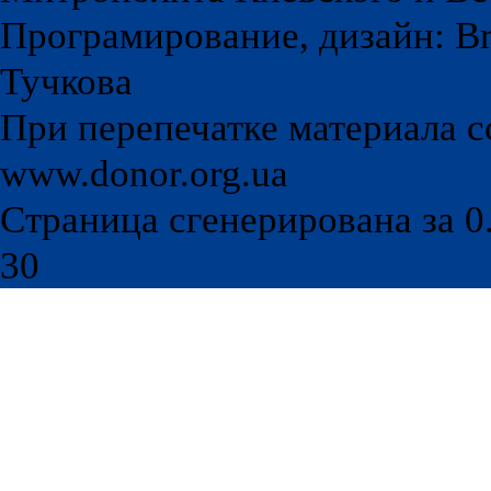
Програмирование, дизайн: Br
Тучкова
При перепечатке материала с
www.donor.org.ua
Страница сгенерирована за 0.
30