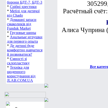
305299
борони БДТ-7, БДТ-3
*
Срібні хрестики
Расчётный счё
*
Меблі для дитячої
від Chado
*
Домашні запаси
смаколиків від
Funduk Market
Алиса Чуприна 
*
Грузовые шины
*
Анальные игрушки
для первого опыта
*
Де дитині буде
комфортно навчатися
й розвиватися?
*
Ємності зі
склопластику
Все катег
*
Техніка для
щоденного
користування від
JLAB.COM.UA