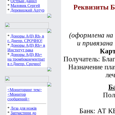
*
Острый Данил
*
Маловик Сергей
Реквизиты 
*
Деревицкий Артур
(оформлена на 
*
Доноры А(ІІ) Rh- в
г. Днепр. СРОЧНО!
и привязана
*
Доноры А(ІІ) Rh+ в
Карт
Институт рака
*
Доноры А(ІІ) Rh+
Получатель: Бл
на тромбокончентрат
в г.Днепр. Срочно!
Назначение пла
ле
Б
<Мониторинг тем>
Пол
<Монитор
сообщений>
*
Леза для ножів
Банк: АТ 
*
Запчастини до