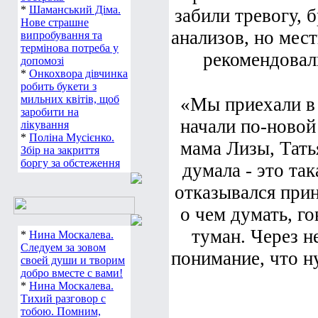
*
Шаманський Діма.
забили тревогу, 
Нове страшне
анализов, но мес
випробування та
термінова потреба у
рекомендовали
допомозі
*
Онкохвора дівчинка
робить букети з
мильних квітів, щоб
«Мы приехали в 
заробити на
начали по-новой 
лікування
*
Поліна Мусієнко.
мама Лизы, Татья
Збір на закриття
боргу за обстеження
думала - это та
отказывался прин
о чем думать, г
туман. Через н
*
Нина Москалева.
Следуем за зовом
понимание, что н
своей души и творим
добро вместе с вами!
*
Нина Москалева.
Тихий разговор с
тобою. Помним,