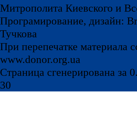
Митрополита Киевского и Вс
Програмирование, дизайн: Br
Тучкова
При перепечатке материала с
www.donor.org.ua
Страница сгенерирована за 0.
30