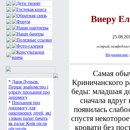
Виеру Ел
25.08.201
острый лимфоблас
Медицинские 
Самая обыч
Криничанского ра
*
Даня Луньов.
Перше знайомство і
беды: младшая до
одразу прохання про
допомогу
сначала вдруг 
*
Прохання про
появилась слабос
допомогу для
онкохворих дітей, які
спустя некоторое
з вікон палат бачать
як палає Київ після
кровати без пос
обстрілів