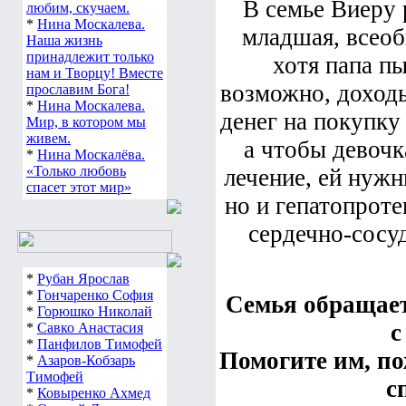
В семье Виеру р
любим, скучаем.
*
Нина Москалева.
младшая, всеоб
Наша жизнь
принадлежит только
хотя папа пы
нам и Творцу! Вместе
возможно, доходы
прославим Бога!
*
Нина Москалева.
денег на покупку 
Мир, в котором мы
живем.
а чтобы девочк
*
Нина Москалёва.
«Только любовь
лечение, ей нужн
спасет этот мир»
но и гепатопрот
сердечно-сосуд
*
Рубан Ярослав
*
Гончаренко София
Семья обращае
*
Горюшко Николай
с
*
Савко Анастасия
*
Панфилов Тимофей
Помогите им, по
*
Азаров-Кобзарь
Тимофей
с
*
Ковыренко Ахмед