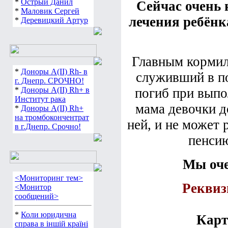
*
Острый Данил
Сейчас очень
*
Маловик Сергей
лечения ребёнк
*
Деревицкий Артур
Главным кормил
*
Доноры А(ІІ) Rh- в
служивший в по
г. Днепр. СРОЧНО!
*
Доноры А(ІІ) Rh+ в
погиб при выпо
Институт рака
мама девочки д
*
Доноры А(ІІ) Rh+
на тромбокончентрат
ней, и не может 
в г.Днепр. Срочно!
пенсию
Мы оче
<Мониторинг тем>
Реквиз
<Монитор
сообщений>
*
Коли юридична
Карт
справа в іншій країні