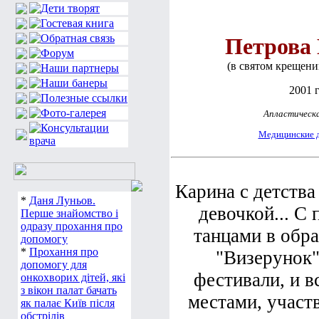
Петрова
(в святом крещени
2001 г
Апластическа
Медицинские 
Карина с детства
*
Даня Луньов.
девочкой... С
Перше знайомство і
одразу прохання про
танцами в обра
допомогу
*
Прохання про
"Визерунок"
допомогу для
фестивали, и в
онкохворих дітей, які
з вікон палат бачать
местами, участ
як палає Київ після
обстрілів