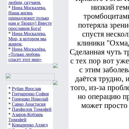
любим, скучаем.
низкий гем
*
Нина Москалева.
Наша жизнь
тромбоцитами
принадлежит только
нам и Творцу! Вместе
потеряла зрени
прославим Бога!
спустя нескол
*
Нина Москалева.
Мир, в котором мы
клиники "Охмад
живем.
*
Нина Москалёва.
Сделанная чуть т
«Только любовь
с тех пор вот уж
спасет этот мир»
с этим заболев
даётся трудно, 
того, из-за пробл
*
Рубан Ярослав
*
Гончаренко София
но операцию пр
*
Горюшко Николай
может просто 
*
Савко Анастасия
*
Панфилов Тимофей
*
Азаров-Кобзарь
Тимофей
*
Ковыренко Ахмед