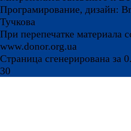
Програмирование, дизайн: Br
Тучкова
При перепечатке материала с
www.donor.org.ua
Страница сгенерирована за 0.
30