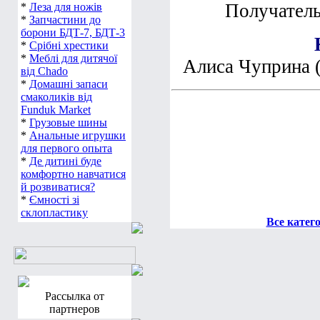
Получатель
*
Леза для ножів
*
Запчастини до
борони БДТ-7, БДТ-3
*
Срібні хрестики
*
Меблі для дитячої
Алиса Чуприна 
від Chado
*
Домашні запаси
смаколиків від
Funduk Market
*
Грузовые шины
*
Анальные игрушки
для первого опыта
*
Де дитині буде
комфортно навчатися
й розвиватися?
*
Ємності зі
склопластику
Все катег
Рассылка от
партнеров