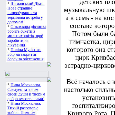
детских пло
*
Шаманський Діма.
Нове страшне
музыкальную шко
випробування та
а в семь - на во
термінова потреба у
допомозі
составе которо
*
Онкохвора дівчинка
робить букети з
Потом были б
мильних квітів, щоб
гимнастка, цир
заробити на
лікування
которого она с
*
Поліна Мусієнко.
Збір на закриття
цирк Кривбас
боргу за обстеження
эстрадно-цирково
Всё началось с 
*
Нина Москалева.
настолько сильны
Следуем за зовом
своей души и творим
установить
добро вместе с вами!
*
Нина Москалева.
госпитализиро
Тихий разговор с
Кривого Рога. 
тобою. Помним,