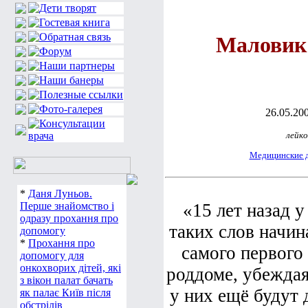
Маловик
26.05.200
лейко
Медицинские 
*
Даня Луньов.
Перше знайомство і
«15 лет назад 
одразу прохання про
таких слов начин
допомогу
*
Прохання про
самого первого 
допомогу для
онкохворих дітей, які
роддоме, убеждая
з вікон палат бачать
у них ещё будут 
як палає Київ після
обстрілів