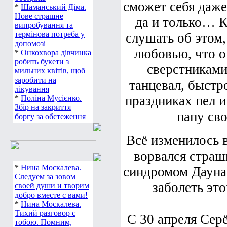
сможет себя даже
*
Шаманський Діма.
Нове страшне
да и только… К
випробування та
термінова потреба у
слушать об этом
допомозі
любовью, что о
*
Онкохвора дівчинка
робить букети з
сверстниками:
мильних квітів, щоб
заробити на
танцевал, быстр
лікування
праздниках пел и
*
Поліна Мусієнко.
Збір на закриття
папу св
боргу за обстеження
Всё изменилось в
ворвался страш
*
Нина Москалева.
синдромом Дауна
Следуем за зовом
заболеть эт
своей души и творим
добро вместе с вами!
*
Нина Москалева.
Тихий разговор с
С 30 апреля Сер
тобою. Помним,