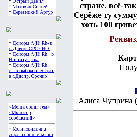
*
Острый Данил
стране, всё-та
*
Маловик Сергей
*
Деревицкий Артур
Серёже ту сумму
хоть 100 гриве
Реквиз
*
Доноры А(ІІ) Rh- в
г. Днепр. СРОЧНО!
*
Доноры А(ІІ) Rh+ в
Карт
Институт рака
*
Доноры А(ІІ) Rh+
Полу
на тромбокончентрат
в г.Днепр. Срочно!
Алиса Чуприна 
<Мониторинг тем>
<Монитор
сообщений>
*
Коли юридична
справа в іншій країні