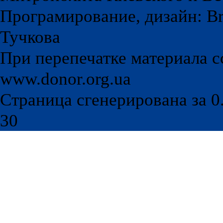
Програмирование, дизайн: Br
Тучкова
При перепечатке материала с
www.donor.org.ua
Страница сгенерирована за 0.
30