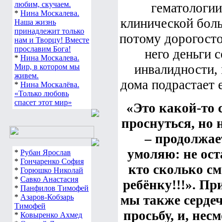
любим, скучаем.
гематологии
*
Нина Москалева.
клинической боль
Наша жизнь
принадлежит только
потому дорогосто
нам и Творцу! Вместе
прославим Бога!
него деньги с
*
Нина Москалева.
инвалидности, 
Мир, в котором мы
живем.
дома подрастает 
*
Нина Москалёва.
«Только любовь
спасет этот мир»
«Это какой-то 
проснуться, но 
– продолжае
умоляю: не ос
*
Рубан Ярослав
*
Гончаренко София
кто сколько см
*
Горюшко Николай
*
Савко Анастасия
ребёнку!!!».
При
*
Панфилов Тимофей
*
Азаров-Кобзарь
мы также сердеч
Тимофей
просьбу, и, нес
*
Ковыренко Ахмед