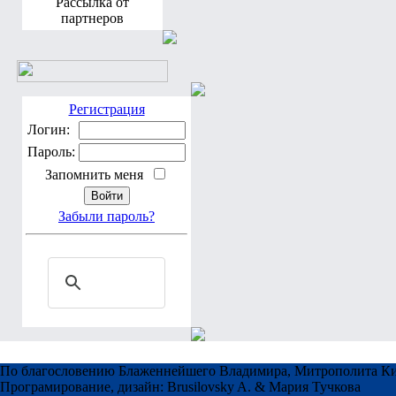
Рассылка от
партнеров
Регистрация
Логин:
Пароль:
Запомнить меня
Забыли пароль?
По благословению Блаженнейшего Владимира, Митрополита Ки
Програмирование, дизайн: Brusilovsky A. & Мария Тучкова