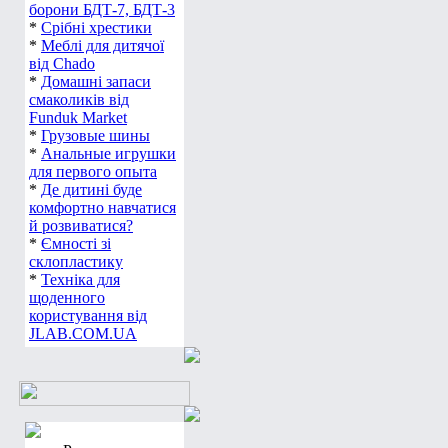
борони БДТ-7, БДТ-3
*
Срібні хрестики
*
Меблі для дитячої
від Chado
*
Домашні запаси
смаколиків від
Funduk Market
*
Грузовые шины
*
Анальные игрушки
для первого опыта
*
Де дитині буде
комфортно навчатися
й розвиватися?
*
Ємності зі
склопластику
*
Техніка для
щоденного
користування від
JLAB.COM.UA