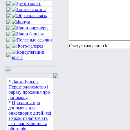
Статус галереи: o.k.
*
Даня Луньов.
Перше знайомство і
одразу прохання про
допомогу
*
Прохання про
допомогу для
онкохворих дітей, які
з вікон палат бачать
як палає Київ після
обстрілів