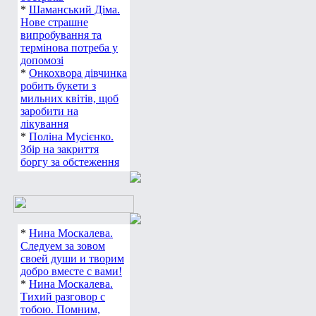
*
Шаманський Діма.
Нове страшне
випробування та
термінова потреба у
допомозі
*
Онкохвора дівчинка
робить букети з
мильних квітів, щоб
заробити на
лікування
*
Поліна Мусієнко.
Збір на закриття
боргу за обстеження
*
Нина Москалева.
Следуем за зовом
своей души и творим
добро вместе с вами!
*
Нина Москалева.
Тихий разговор с
тобою. Помним,