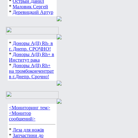
*
Острый Данил
*
Маловик Сергей
*
Деревицкий Артур
*
Доноры А(ІІ) Rh- в
г. Днепр. СРОЧНО!
*
Доноры А(ІІ) Rh+ в
Институт рака
*
Доноры А(ІІ) Rh+
на тромбокончентрат
в г.Днепр. Срочно!
<Мониторинг тем>
<Монитор
сообщений>
*
Леза для ножів
*
Запчастини до