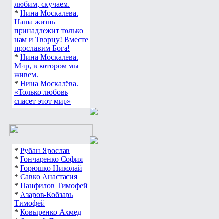
любим, скучаем.
*
Нина Москалева.
Наша жизнь
принадлежит только
нам и Творцу! Вместе
прославим Бога!
*
Нина Москалева.
Мир, в котором мы
живем.
*
Нина Москалёва.
«Только любовь
спасет этот мир»
*
Рубан Ярослав
*
Гончаренко София
*
Горюшко Николай
*
Савко Анастасия
*
Панфилов Тимофей
*
Азаров-Кобзарь
Тимофей
*
Ковыренко Ахмед