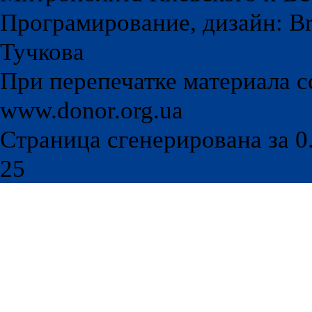
Програмирование, дизайн: Br
Тучкова
При перепечатке материала с
www.donor.org.ua
Страница сгенерирована за 0.
25