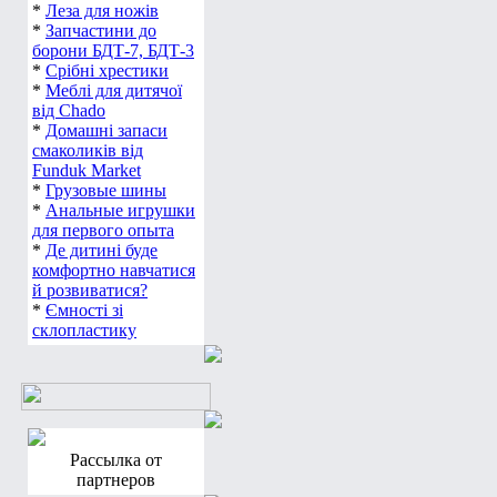
*
Леза для ножів
*
Запчастини до
борони БДТ-7, БДТ-3
*
Срібні хрестики
*
Меблі для дитячої
від Chado
*
Домашні запаси
смаколиків від
Funduk Market
*
Грузовые шины
*
Анальные игрушки
для первого опыта
*
Де дитині буде
комфортно навчатися
й розвиватися?
*
Ємності зі
склопластику
Рассылка от
партнеров