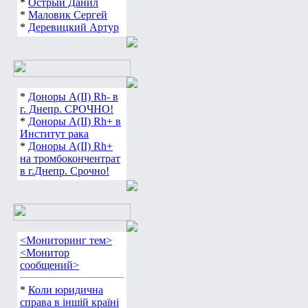
*
Острый Данил
*
Маловик Сергей
*
Деревицкий Артур
*
Доноры А(ІІ) Rh- в
г. Днепр. СРОЧНО!
*
Доноры А(ІІ) Rh+ в
Институт рака
*
Доноры А(ІІ) Rh+
на тромбокончентрат
в г.Днепр. Срочно!
<Мониторинг тем>
<Монитор
сообщений>
*
Коли юридична
справа в іншій країні