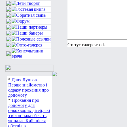
Статус галереи: o.k.
*
Даня Луньов.
Перше знайомство і
одразу прохання про
допомогу
*
Прохання про
допомогу для
онкохворих дітей, які
з вікон палат бачать
як палає Київ після
обстрілів