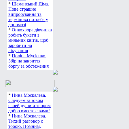
*
Шаманський Діма.
Нове страшне
випробування та
термінова потреба у
допомозі
*
Онкохвора дівчинка
робить букети з
мильних квітів, щоб
заробити на
лікування
*
Поліна Мусієнко.
Збір на закриття
боргу за обстеження
*
Нина Москалева.
Следуем за зовом
своей души и творим
добро вместе с вами!
*
Нина Москалева.
Тихий разговор с
тобою. Помним,