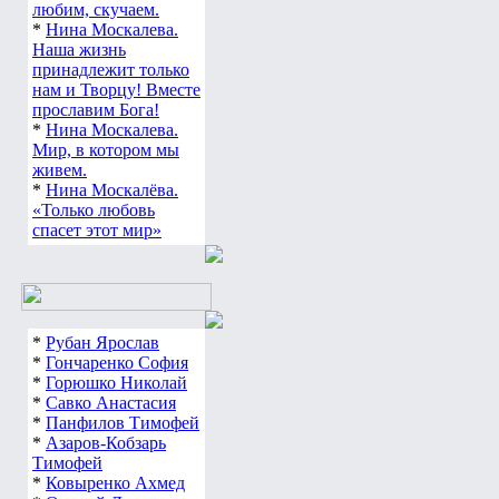
любим, скучаем.
*
Нина Москалева.
Наша жизнь
принадлежит только
нам и Творцу! Вместе
прославим Бога!
*
Нина Москалева.
Мир, в котором мы
живем.
*
Нина Москалёва.
«Только любовь
спасет этот мир»
*
Рубан Ярослав
*
Гончаренко София
*
Горюшко Николай
*
Савко Анастасия
*
Панфилов Тимофей
*
Азаров-Кобзарь
Тимофей
*
Ковыренко Ахмед