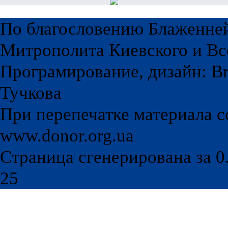
По благословению Блаженне
Митрополита Киевского и Вс
Програмирование, дизайн: Br
Тучкова
При перепечатке материала с
www.donor.org.ua
Страница сгенерирована за 0.
25