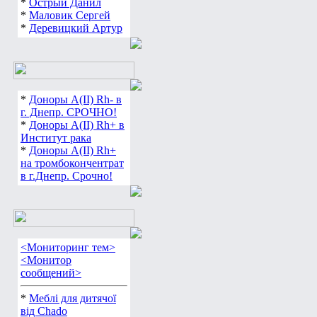
*
Острый Данил
*
Маловик Сергей
*
Деревицкий Артур
*
Доноры А(ІІ) Rh- в
г. Днепр. СРОЧНО!
*
Доноры А(ІІ) Rh+ в
Институт рака
*
Доноры А(ІІ) Rh+
на тромбокончентрат
в г.Днепр. Срочно!
<Мониторинг тем>
<Монитор
сообщений>
*
Меблі для дитячої
від Chado