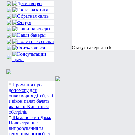
Статус галереи: o.k.
*
Прохання про
допомогу для
онкохворих дітей, які
з вікон палат бачать
як палає Київ після
обстрілів
*
Шаманський Діма.
Нове страшне
випробування та
термінова потреба у