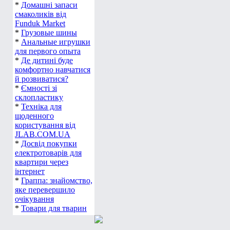
*
Домашні запаси
смаколиків від
Funduk Market
*
Грузовые шины
*
Анальные игрушки
для первого опыта
*
Де дитині буде
комфортно навчатися
й розвиватися?
*
Ємності зі
склопластику
*
Техніка для
щоденного
користування від
JLAB.COM.UA
*
Досвід покупки
електротоварів для
квартири через
інтернет
*
Граппа: знайомство,
яке перевершило
очікування
*
Товари для тварин