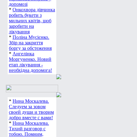
допомозі
*
Онкохвора дівчинка
робить букети з
мильних квітів, щоб
заробити на
лікування
*
Поліна Мусієнко.
Збір на закриття
боргу за обстеження
*
Ангелінка
Моргуненко. Новий
етап лікування -
необхідна допомога!
*
Нина Москалева.
Следуем за зовом
своей души и творим
добро вместе с вами!
*
Нина Москалева.
Тихий разговор с
тобою. Помним,