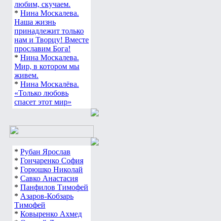
любим, скучаем.
*
Нина Москалева.
Наша жизнь
принадлежит только
нам и Творцу! Вместе
прославим Бога!
*
Нина Москалева.
Мир, в котором мы
живем.
*
Нина Москалёва.
«Только любовь
спасет этот мир»
*
Рубан Ярослав
*
Гончаренко София
*
Горюшко Николай
*
Савко Анастасия
*
Панфилов Тимофей
*
Азаров-Кобзарь
Тимофей
*
Ковыренко Ахмед