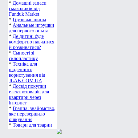
*
Домашні запаси
смаколиків від
Funduk Market
*
Грузовые шины
*
Анальные игрушки
для первого опыта
*
Де дитині буде
комфортно навчатися
й розвиватися?
*
Ємності зі
склопластику
*
Техніка для
щоденного
користування від
JLAB.COM.UA
*
Досвід покупки
електротоварів для
квартири через
інтернет
*
Граппа: знайомство,
яке перевершило
очікування
*
Товари для тварин