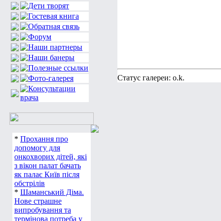
Статус галереи: o.k.
*
Прохання про
допомогу для
онкохворих дітей, які
з вікон палат бачать
як палає Київ після
обстрілів
*
Шаманський Діма.
Нове страшне
випробування та
термінова потреба у