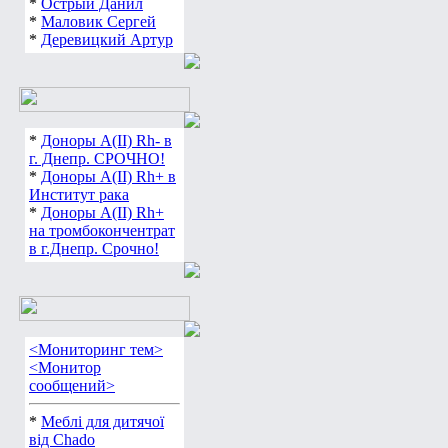
*
Острый Данил
*
Маловик Сергей
*
Деревицкий Артур
*
Доноры А(ІІ) Rh- в
г. Днепр. СРОЧНО!
*
Доноры А(ІІ) Rh+ в
Институт рака
*
Доноры А(ІІ) Rh+
на тромбокончентрат
в г.Днепр. Срочно!
<Мониторинг тем>
<Монитор
сообщений>
*
Меблі для дитячої
від Chado