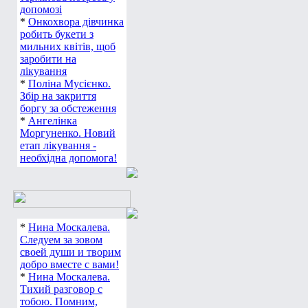
допомозі
*
Онкохвора дівчинка
робить букети з
мильних квітів, щоб
заробити на
лікування
*
Поліна Мусієнко.
Збір на закриття
боргу за обстеження
*
Ангелінка
Моргуненко. Новий
етап лікування -
необхідна допомога!
*
Нина Москалева.
Следуем за зовом
своей души и творим
добро вместе с вами!
*
Нина Москалева.
Тихий разговор с
тобою. Помним,