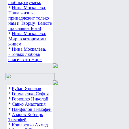
любим, скучаем.
*
Нина Москалева.
Наша жизнь
принадлежит только
нам и Творцу! Вместе
прославим Бога!
*
Нина Москалева.
Мир, в котором мы
живем.
*
Нина Москалёва.
«Только любовь
спасет этот мир»
*
Рубан Ярослав
*
Гончаренко София
*
Горюшко Николай
*
Савко Анастасия
*
Панфилов Тимофей
*
Азаров-Кобзарь
Тимофей
*
Ковыренко Ахмед