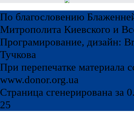
По благословению Блаженне
Митрополита Киевского и Вс
Програмирование, дизайн: Br
Тучкова
При перепечатке материала с
www.donor.org.ua
Страница сгенерирована за 0.
25