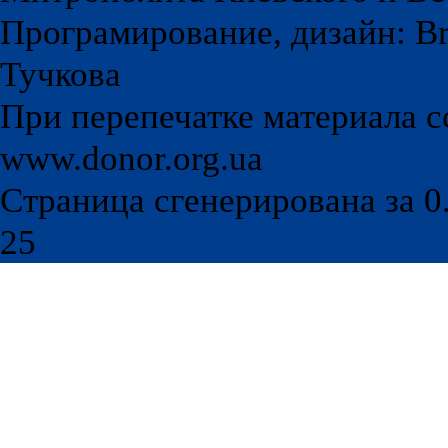
Програмирование, дизайн: Br
Тучкова
При перепечатке материала с
www.donor.org.ua
Страница сгенерирована за 0.
25