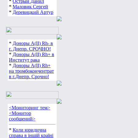
*
Острый Данил
*
Маловик Сергей
*
Деревицкий Артур
*
Доноры А(ІІ) Rh- в
г. Днепр. СРОЧНО!
*
Доноры А(ІІ) Rh+ в
Институт рака
*
Доноры А(ІІ) Rh+
на тромбокончентрат
в г.Днепр. Срочно!
<Мониторинг тем>
<Монитор
сообщений>
*
Коли юридична
справа в іншій країні