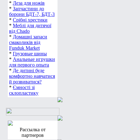
*
Леза для ножів
*
Запчастини до
борони БДТ-7, БДТ-3
*
Срібні хрестики
*
Меблі для дитячої
від Chado
*
Домашні запаси
смаколиків від
Funduk Market
*
Грузовые шины
*
Анальные игрушки
для первого опыта
*
Де дитині буде
комфортно навчатися
й розвиватися?
*
Ємності зі
склопластику
Рассылка от
партнеров