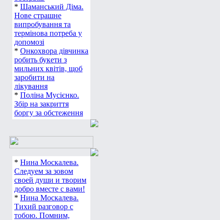
*
Шаманський Діма.
Нове страшне
випробування та
термінова потреба у
допомозі
*
Онкохвора дівчинка
робить букети з
мильних квітів, щоб
заробити на
лікування
*
Поліна Мусієнко.
Збір на закриття
боргу за обстеження
*
Нина Москалева.
Следуем за зовом
своей души и творим
добро вместе с вами!
*
Нина Москалева.
Тихий разговор с
тобою. Помним,