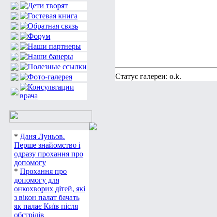
Статус галереи: o.k.
*
Даня Луньов.
Перше знайомство і
одразу прохання про
допомогу
*
Прохання про
допомогу для
онкохворих дітей, які
з вікон палат бачать
як палає Київ після
обстрілів