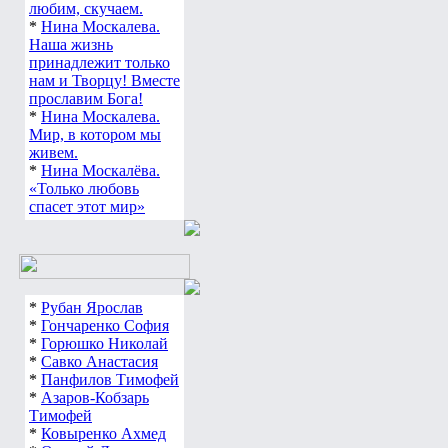
любим, скучаем.
*
Нина Москалева.
Наша жизнь
принадлежит только
нам и Творцу! Вместе
прославим Бога!
*
Нина Москалева.
Мир, в котором мы
живем.
*
Нина Москалёва.
«Только любовь
спасет этот мир»
*
Рубан Ярослав
*
Гончаренко София
*
Горюшко Николай
*
Савко Анастасия
*
Панфилов Тимофей
*
Азаров-Кобзарь
Тимофей
*
Ковыренко Ахмед