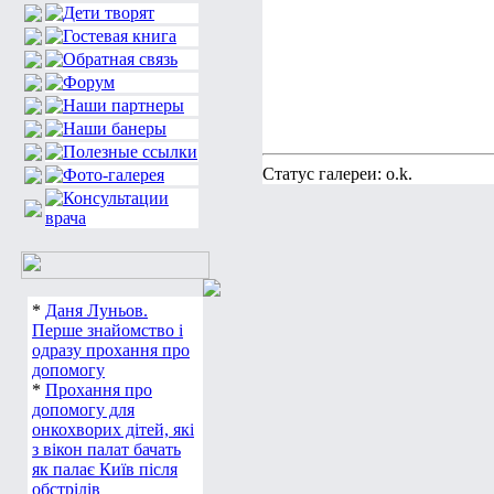
Статус галереи: o.k.
*
Даня Луньов.
Перше знайомство і
одразу прохання про
допомогу
*
Прохання про
допомогу для
онкохворих дітей, які
з вікон палат бачать
як палає Київ після
обстрілів