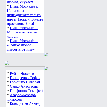
любим, скучаем.
*
Нина Москалева.
Наша жизнь
принадлежит только
нам и Творцу! Вместе
прославим Бога!
*
Нина Москалева.
Мир, в котором мы
живем.
*
Нина Москалёва.
«Только любовь
спасет этот мир»
*
Рубан Ярослав
*
Гончаренко София
*
Горюшко Николай
*
Савко Анастасия
*
Панфилов Тимофей
*
Азаров-Кобзарь
Тимофей
*
Ковыренко Ахмед