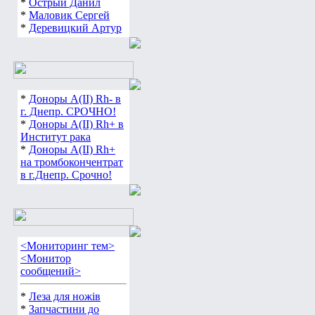
*
Острый Данил
*
Маловик Сергей
*
Деревицкий Артур
*
Доноры А(ІІ) Rh- в
г. Днепр. СРОЧНО!
*
Доноры А(ІІ) Rh+ в
Институт рака
*
Доноры А(ІІ) Rh+
на тромбокончентрат
в г.Днепр. Срочно!
<Мониторинг тем>
<Монитор
сообщений>
*
Леза для ножів
*
Запчастини до