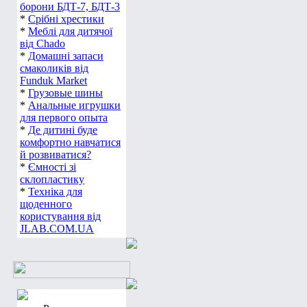
борони БДТ-7, БДТ-3
*
Срібні хрестики
*
Меблі для дитячої
від Chado
*
Домашні запаси
смаколиків від
Funduk Market
*
Грузовые шины
*
Анальные игрушки
для первого опыта
*
Де дитині буде
комфортно навчатися
й розвиватися?
*
Ємності зі
склопластику
*
Техніка для
щоденного
користування від
JLAB.COM.UA