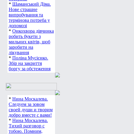
*
Шаманський Діма.
Нове страшне
випробування та
термінова потреба у
допомозі
*
Онкохвора дівчинка
робить букети з
мильних квітів, щоб
заробити на
лікування
*
Поліна Мусієнко.
Збір на закриття
боргу за обстеження
*
Нина Москалева.
Следуем за зовом
своей души и творим
добро вместе с вами!
*
Нина Москалева.
Тихий разговор с
тобою. Помним,