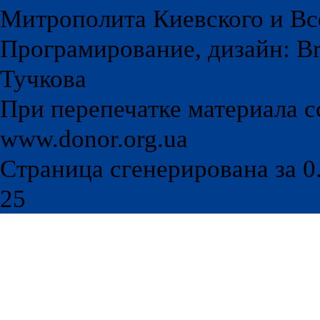
Митрополита Киевского и Вс
Програмирование, дизайн: Br
Тучкова
При перепечатке материала с
www.donor.org.ua
Страница сгенерирована за 0.
25