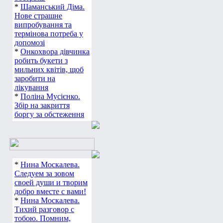
*
Шаманський Діма.
Нове страшне
випробування та
термінова потреба у
допомозі
*
Онкохвора дівчинка
робить букети з
мильних квітів, щоб
заробити на
лікування
*
Поліна Мусієнко.
Збір на закриття
боргу за обстеження
*
Нина Москалева.
Следуем за зовом
своей души и творим
добро вместе с вами!
*
Нина Москалева.
Тихий разговор с
тобою. Помним,