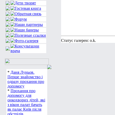
Статус галереи: o.k.
*
Даня Луньов.
Перше знайомство і
одразу прохання про
допомогу
*
Прохання про
допомогу для
онкохворих дітей, які
з вікон палат бачать
як палає Київ після
обстрілів