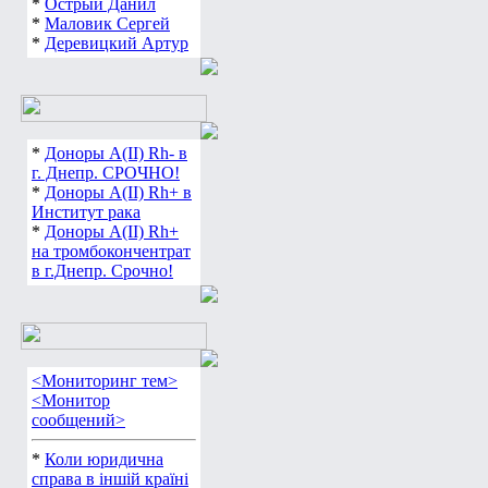
*
Острый Данил
*
Маловик Сергей
*
Деревицкий Артур
*
Доноры А(ІІ) Rh- в
г. Днепр. СРОЧНО!
*
Доноры А(ІІ) Rh+ в
Институт рака
*
Доноры А(ІІ) Rh+
на тромбокончентрат
в г.Днепр. Срочно!
<Мониторинг тем>
<Монитор
сообщений>
*
Коли юридична
справа в іншій країні