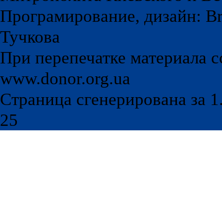
Програмирование, дизайн: Br
Тучкова
При перепечатке материала с
www.donor.org.ua
Страница сгенерирована за 1.
25