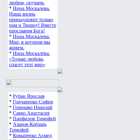
любим, скучаем.
*
Нина Москалева.
Наша жизнь
принадлежит только
нам и Творцу! Вместе
прославим Бога!
*
Нина Москалева.
Мир, в котором мы
живем.
*
Нина Москалёва.
«Только любовь
спасет этот мир»
*
Рубан Ярослав
*
Гончаренко София
*
Горюшко Николай
*
Савко Анастасия
*
Панфилов Тимофей
*
Азаров-Кобзарь
Тимофей
*
Ковыренко Ахмед