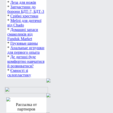
*
Леза для ножів
*
Запчастини до
борони БДТ-7, БДТ-3
*
Срібні хрестики
*
Меблі для дитячої
від Chado
*
Домашні запаси
смаколиків від
Funduk Market
*
Грузовые шины
*
Анальные игрушки
для первого опыта
*
Де дитині буде
комфортно навчатися
й розвиватися?
*
Ємності зі
склопластику
Рассылка от
партнеров