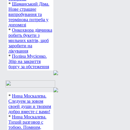
*
Шаманський Діма.
Нове страшне
випробування та
термінова потреба у
допомозі
*
Онкохвора дівчинка
робить букети з
мильних квітів, щоб
заробити на
лікування
*
Поліна Мусієнко.
Збір на закриття
боргу за обстеження
*
Нина Москалева.
Следуем за зовом
своей души и творим
добро вместе с вами!
*
Нина Москалева.
Тихий разговор с
тобою. Помним,