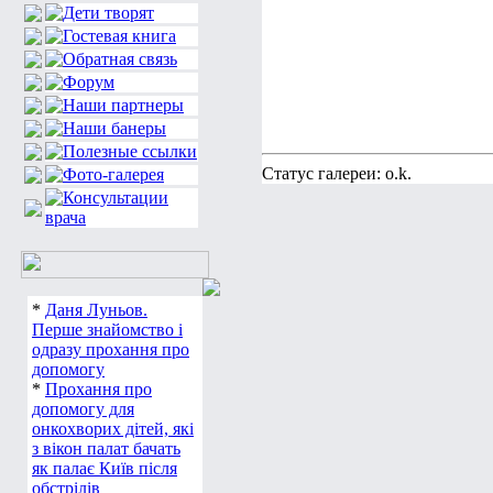
Статус галереи: o.k.
*
Даня Луньов.
Перше знайомство і
одразу прохання про
допомогу
*
Прохання про
допомогу для
онкохворих дітей, які
з вікон палат бачать
як палає Київ після
обстрілів