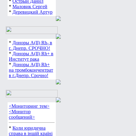
*
Острый Данил
*
Маловик Сергей
*
Деревицкий Артур
*
Доноры А(ІІ) Rh- в
г. Днепр. СРОЧНО!
*
Доноры А(ІІ) Rh+ в
Институт рака
*
Доноры А(ІІ) Rh+
на тромбокончентрат
в г.Днепр. Срочно!
<Мониторинг тем>
<Монитор
сообщений>
*
Коли юридична
справа в іншій країні