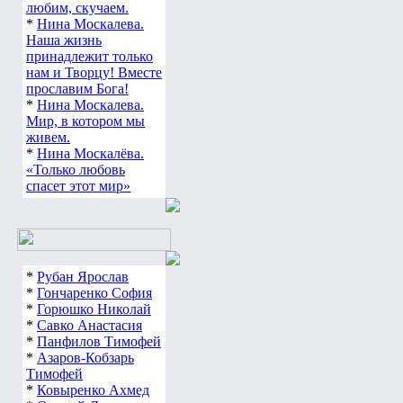
любим, скучаем.
*
Нина Москалева.
Наша жизнь
принадлежит только
нам и Творцу! Вместе
прославим Бога!
*
Нина Москалева.
Мир, в котором мы
живем.
*
Нина Москалёва.
«Только любовь
спасет этот мир»
*
Рубан Ярослав
*
Гончаренко София
*
Горюшко Николай
*
Савко Анастасия
*
Панфилов Тимофей
*
Азаров-Кобзарь
Тимофей
*
Ковыренко Ахмед