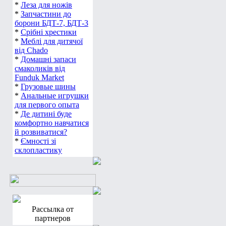
*
Леза для ножів
*
Запчастини до
борони БДТ-7, БДТ-3
*
Срібні хрестики
*
Меблі для дитячої
від Chado
*
Домашні запаси
смаколиків від
Funduk Market
*
Грузовые шины
*
Анальные игрушки
для первого опыта
*
Де дитині буде
комфортно навчатися
й розвиватися?
*
Ємності зі
склопластику
Рассылка от
партнеров