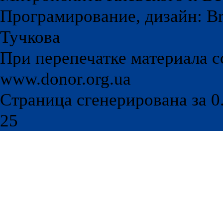
Програмирование, дизайн: Br
Тучкова
При перепечатке материала с
www.donor.org.ua
Страница сгенерирована за 0.
25