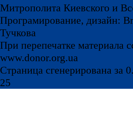
Митрополита Киевского и Вс
Програмирование, дизайн: Br
Тучкова
При перепечатке материала с
www.donor.org.ua
Страница сгенерирована за 0.
25