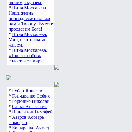
любим, скучаем.
*
Нина Москалева.
Наша жизнь
принадлежит только
нам и Творцу! Вместе
прославим Бога!
*
Нина Москалева.
Мир, в котором мы
живем.
*
Нина Москалёва.
«Только любовь
спасет этот мир»
*
Рубан Ярослав
*
Гончаренко София
*
Горюшко Николай
*
Савко Анастасия
*
Панфилов Тимофей
*
Азаров-Кобзарь
Тимофей
*
Ковыренко Ахмед