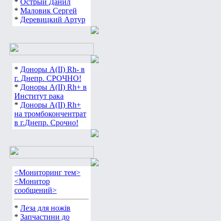
*
Острый Данил
*
Маловик Сергей
*
Деревицкий Артур
*
Доноры А(ІІ) Rh- в
г. Днепр. СРОЧНО!
*
Доноры А(ІІ) Rh+ в
Институт рака
*
Доноры А(ІІ) Rh+
на тромбокончентрат
в г.Днепр. Срочно!
<Мониторинг тем>
<Монитор
сообщений>
*
Леза для ножів
*
Запчастини до