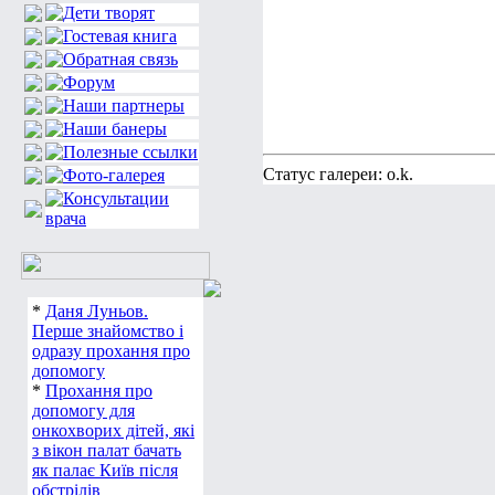
Статус галереи: o.k.
*
Даня Луньов.
Перше знайомство і
одразу прохання про
допомогу
*
Прохання про
допомогу для
онкохворих дітей, які
з вікон палат бачать
як палає Київ після
обстрілів