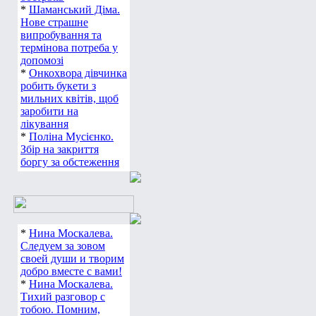
*
Шаманський Діма.
Нове страшне
випробування та
термінова потреба у
допомозі
*
Онкохвора дівчинка
робить букети з
мильних квітів, щоб
заробити на
лікування
*
Поліна Мусієнко.
Збір на закриття
боргу за обстеження
*
Нина Москалева.
Следуем за зовом
своей души и творим
добро вместе с вами!
*
Нина Москалева.
Тихий разговор с
тобою. Помним,