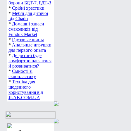
борони БДТ-7, БДТ-3
*
Срібні хрестики
*
Меблі для дитячої
від Chado
*
Домашні запаси
смаколиків від
Funduk Market
*
Грузовые шины
*
Анальные игрушки
для первого опыта
*
Де дитині буде
комфортно навчатися
й розвиватися?
*
Ємності зі
склопластику
*
Техніка для
щоденного
користування від
JLAB.COM.UA