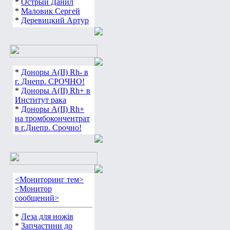
*
Острый Данил
*
Маловик Сергей
*
Деревицкий Артур
*
Доноры А(ІІ) Rh- в
г. Днепр. СРОЧНО!
*
Доноры А(ІІ) Rh+ в
Институт рака
*
Доноры А(ІІ) Rh+
на тромбокончентрат
в г.Днепр. Срочно!
<Мониторинг тем>
<Монитор
сообщений>
*
Леза для ножів
*
Запчастини до