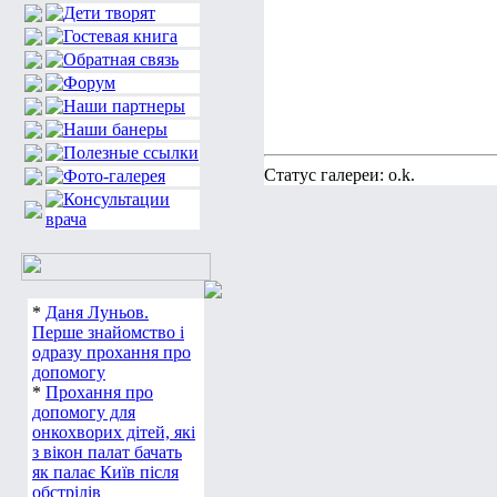
Статус галереи: o.k.
*
Даня Луньов.
Перше знайомство і
одразу прохання про
допомогу
*
Прохання про
допомогу для
онкохворих дітей, які
з вікон палат бачать
як палає Київ після
обстрілів