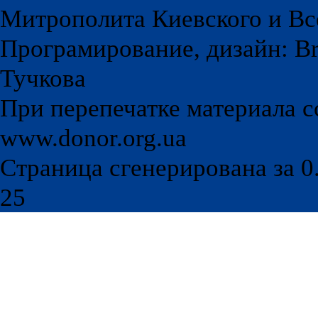
Митрополита Киевского и Вс
Програмирование, дизайн: Br
Тучкова
При перепечатке материала с
www.donor.org.ua
Страница сгенерирована за 0.
25