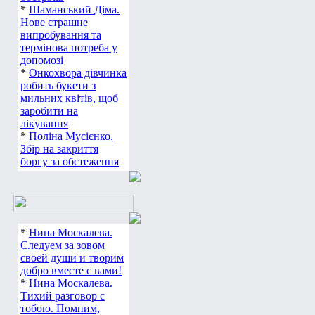
*
Шаманський Діма.
Нове страшне
випробування та
термінова потреба у
допомозі
*
Онкохвора дівчинка
робить букети з
мильних квітів, щоб
заробити на
лікування
*
Поліна Мусієнко.
Збір на закриття
боргу за обстеження
*
Нина Москалева.
Следуем за зовом
своей души и творим
добро вместе с вами!
*
Нина Москалева.
Тихий разговор с
тобою. Помним,