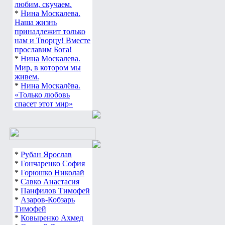
любим, скучаем.
*
Нина Москалева.
Наша жизнь
принадлежит только
нам и Творцу! Вместе
прославим Бога!
*
Нина Москалева.
Мир, в котором мы
живем.
*
Нина Москалёва.
«Только любовь
спасет этот мир»
*
Рубан Ярослав
*
Гончаренко София
*
Горюшко Николай
*
Савко Анастасия
*
Панфилов Тимофей
*
Азаров-Кобзарь
Тимофей
*
Ковыренко Ахмед