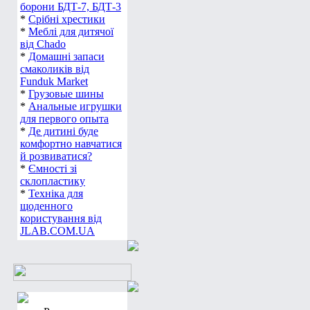
борони БДТ-7, БДТ-3
*
Срібні хрестики
*
Меблі для дитячої
від Chado
*
Домашні запаси
смаколиків від
Funduk Market
*
Грузовые шины
*
Анальные игрушки
для первого опыта
*
Де дитині буде
комфортно навчатися
й розвиватися?
*
Ємності зі
склопластику
*
Техніка для
щоденного
користування від
JLAB.COM.UA