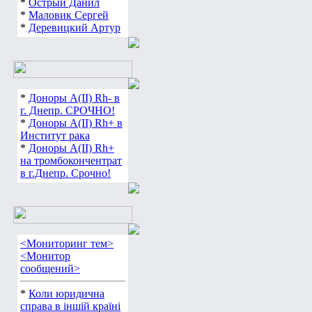
*
Острый Данил
*
Маловик Сергей
*
Деревицкий Артур
*
Доноры А(ІІ) Rh- в
г. Днепр. СРОЧНО!
*
Доноры А(ІІ) Rh+ в
Институт рака
*
Доноры А(ІІ) Rh+
на тромбокончентрат
в г.Днепр. Срочно!
<Мониторинг тем>
<Монитор
сообщений>
*
Коли юридична
справа в іншій країні