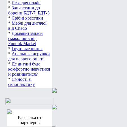
*
Леза для ножів
*
Запчастини до
борони БДТ-7, БДТ-3
*
Срібні хрестики
*
Меблі для дитячої
від Chado
*
Домашні запаси
смаколиків від
Funduk Market
*
Грузовые шины
*
Анальные игрушки
для первого опыта
*
Де дитині буде
комфортно навчатися
й розвиватися?
*
Ємності зі
склопластику
Рассылка от
партнеров