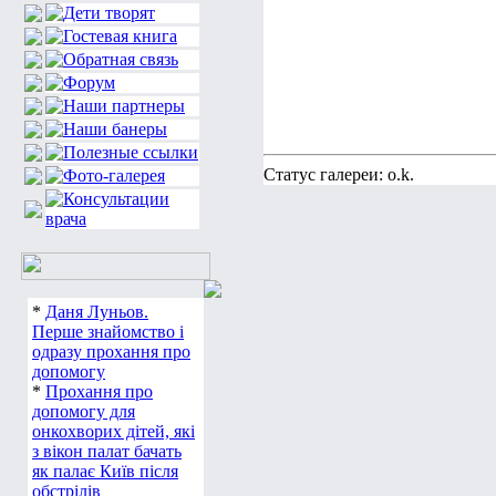
Статус галереи: o.k.
*
Даня Луньов.
Перше знайомство і
одразу прохання про
допомогу
*
Прохання про
допомогу для
онкохворих дітей, які
з вікон палат бачать
як палає Київ після
обстрілів