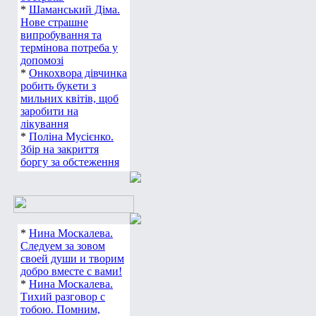
*
Шаманський Діма.
Нове страшне
випробування та
термінова потреба у
допомозі
*
Онкохвора дівчинка
робить букети з
мильних квітів, щоб
заробити на
лікування
*
Поліна Мусієнко.
Збір на закриття
боргу за обстеження
*
Нина Москалева.
Следуем за зовом
своей души и творим
добро вместе с вами!
*
Нина Москалева.
Тихий разговор с
тобою. Помним,