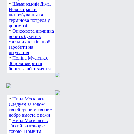
*
Шаманський Діма.
Нове страшне
випробування та
термінова потреба у
допомозі
*
Онкохвора дівчинка
робить букети з
мильних квітів, щоб
заробити на
лікування
*
Поліна Мусієнко.
Збір на закриття
боргу за обстеження
*
Нина Москалева.
Следуем за зовом
своей души и творим
добро вместе с вами!
*
Нина Москалева.
Тихий разговор с
тобою. Помним,