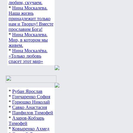
любим, скучаем.
*
Нина Москалева.
Наша жизнь
принадлежит только
нам и Творцу! Вместе
прославим Бога!
*
Нина Москалева.
Мир, в котором мы
живем.
*
Нина Москалёва.
«Только любовь
спасет этот мир»
*
Рубан Ярослав
*
Гончаренко София
*
Горюшко Николай
*
Савко Анастасия
*
Панфилов Тимофей
*
Азаров-Кобзарь
Тимофей
*
Ковыренко Ахмед