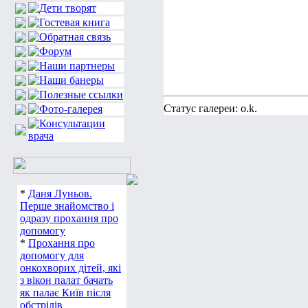
Статус галереи: o.k.
*
Даня Луньов.
Перше знайомство і
одразу прохання про
допомогу
*
Прохання про
допомогу для
онкохворих дітей, які
з вікон палат бачать
як палає Київ після
обстрілів