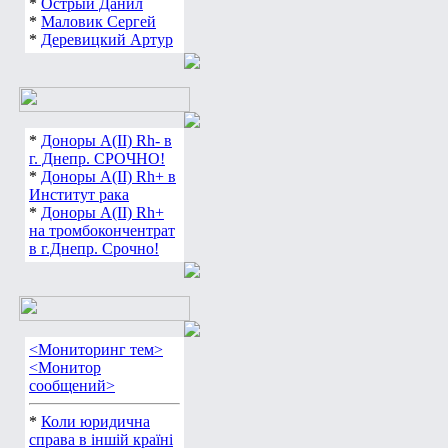
*
Острый Данил
*
Маловик Сергей
*
Деревицкий Артур
*
Доноры А(ІІ) Rh- в
г. Днепр. СРОЧНО!
*
Доноры А(ІІ) Rh+ в
Институт рака
*
Доноры А(ІІ) Rh+
на тромбокончентрат
в г.Днепр. Срочно!
<Мониторинг тем>
<Монитор
сообщений>
*
Коли юридична
справа в іншій країні