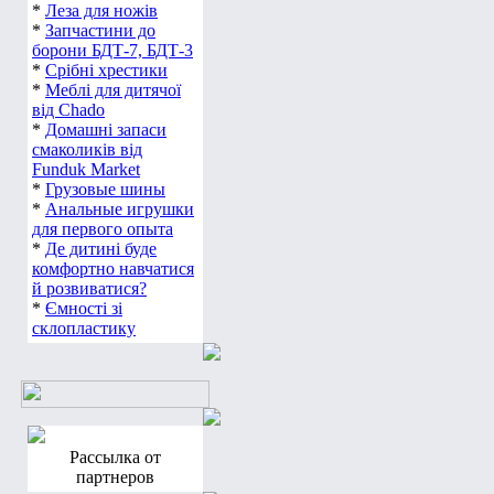
*
Леза для ножів
*
Запчастини до
борони БДТ-7, БДТ-3
*
Срібні хрестики
*
Меблі для дитячої
від Chado
*
Домашні запаси
смаколиків від
Funduk Market
*
Грузовые шины
*
Анальные игрушки
для первого опыта
*
Де дитині буде
комфортно навчатися
й розвиватися?
*
Ємності зі
склопластику
Рассылка от
партнеров