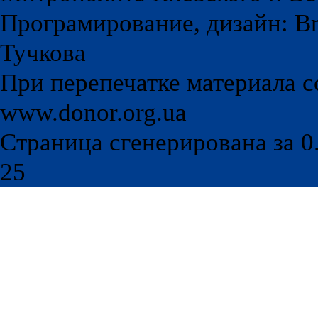
Програмирование, дизайн: Br
Тучкова
При перепечатке материала с
www.donor.org.ua
Страница сгенерирована за 0.
25