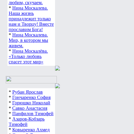
любим, скучаем.
*
Нина Москалева.
Наша жизнь
принадлежит только
нам и Творцу! Вместе
прославим Бога!
*
Нина Москалева.
Мир, в котором мы
живем.
*
Нина Москалёва.
«Только любовь
спасет этот мир»
*
Рубан Ярослав
*
Гончаренко София
*
Горюшко Николай
*
Савко Анастасия
*
Панфилов Тимофей
*
Азаров-Кобзарь
Тимофей
*
Ковыренко Ахмед