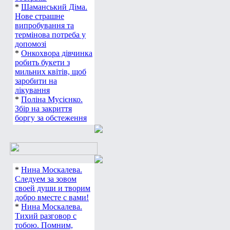
*
Шаманський Діма.
Нове страшне
випробування та
термінова потреба у
допомозі
*
Онкохвора дівчинка
робить букети з
мильних квітів, щоб
заробити на
лікування
*
Поліна Мусієнко.
Збір на закриття
боргу за обстеження
*
Нина Москалева.
Следуем за зовом
своей души и творим
добро вместе с вами!
*
Нина Москалева.
Тихий разговор с
тобою. Помним,