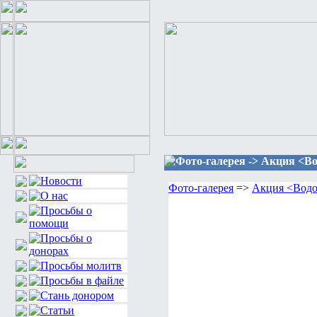
Фото-галерея -> Акция <Во
Фото-галерея
=>
Акция <Водо