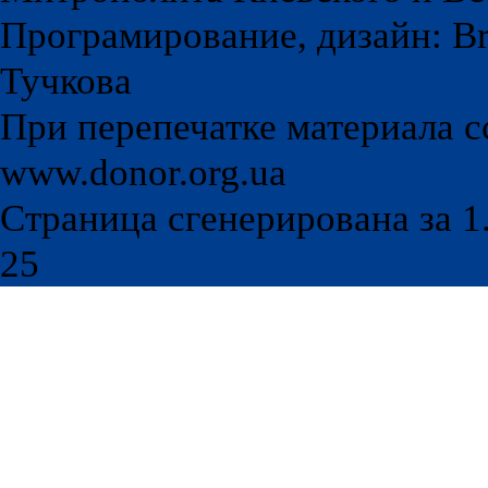
Програмирование, дизайн: Br
Тучкова
При перепечатке материала с
www.donor.org.ua
Страница сгенерирована за 1.
25