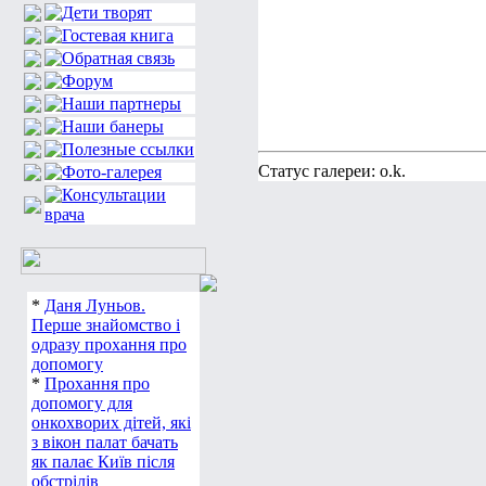
Статус галереи: o.k.
*
Даня Луньов.
Перше знайомство і
одразу прохання про
допомогу
*
Прохання про
допомогу для
онкохворих дітей, які
з вікон палат бачать
як палає Київ після
обстрілів