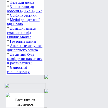
*
Леза для ножів
*
Запчастини до
борони БДТ-7, БДТ-3
*
Срібні хрестики
*
Меблі для дитячої
від Chado
*
Домашні запаси
смаколиків від
Funduk Market
*
Грузовые шины
*
Анальные игрушки
для первого опыта
*
Де дитині буде
комфортно навчатися
й розвиватися?
*
Ємності зі
склопластику
Рассылка от
партнеров