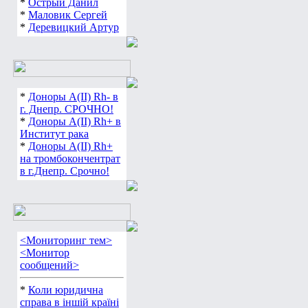
*
Острый Данил
*
Маловик Сергей
*
Деревицкий Артур
*
Доноры А(ІІ) Rh- в
г. Днепр. СРОЧНО!
*
Доноры А(ІІ) Rh+ в
Институт рака
*
Доноры А(ІІ) Rh+
на тромбокончентрат
в г.Днепр. Срочно!
<Мониторинг тем>
<Монитор
сообщений>
*
Коли юридична
справа в іншій країні