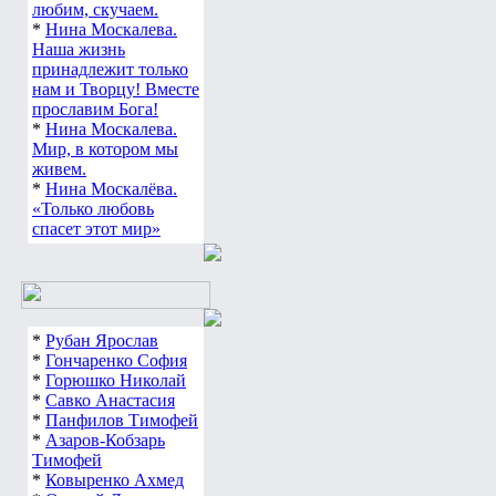
любим, скучаем.
*
Нина Москалева.
Наша жизнь
принадлежит только
нам и Творцу! Вместе
прославим Бога!
*
Нина Москалева.
Мир, в котором мы
живем.
*
Нина Москалёва.
«Только любовь
спасет этот мир»
*
Рубан Ярослав
*
Гончаренко София
*
Горюшко Николай
*
Савко Анастасия
*
Панфилов Тимофей
*
Азаров-Кобзарь
Тимофей
*
Ковыренко Ахмед