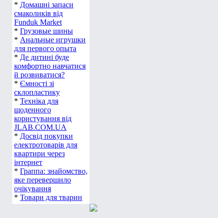
*
Домашні запаси
смаколиків від
Funduk Market
*
Грузовые шины
*
Анальные игрушки
для первого опыта
*
Де дитині буде
комфортно навчатися
й розвиватися?
*
Ємності зі
склопластику
*
Техніка для
щоденного
користування від
JLAB.COM.UA
*
Досвід покупки
електротоварів для
квартири через
інтернет
*
Граппа: знайомство,
яке перевершило
очікування
*
Товари для тварин