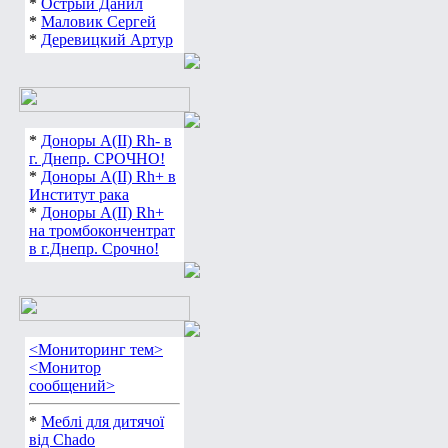
*
Острый Данил
*
Маловик Сергей
*
Деревицкий Артур
*
Доноры А(ІІ) Rh- в
г. Днепр. СРОЧНО!
*
Доноры А(ІІ) Rh+ в
Институт рака
*
Доноры А(ІІ) Rh+
на тромбокончентрат
в г.Днепр. Срочно!
<Мониторинг тем>
<Монитор
сообщений>
*
Меблі для дитячої
від Chado