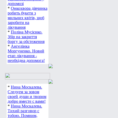
допомозі
*
Онкохвора дівчинка
робить букети з
мильних квітів, щоб
заробити на
лікування
*
Поліна Мусієнко.
Збір на закриття
боргу за обстеження
*
Ангелінка
Моргуненко. Новий
етап лікування -
необхідна допомога!
*
Нина Москалева.
Следуем за зовом
своей души и творим
добро вместе с вами!
*
Нина Москалева.
Тихий разговор с
тобою. Помним,