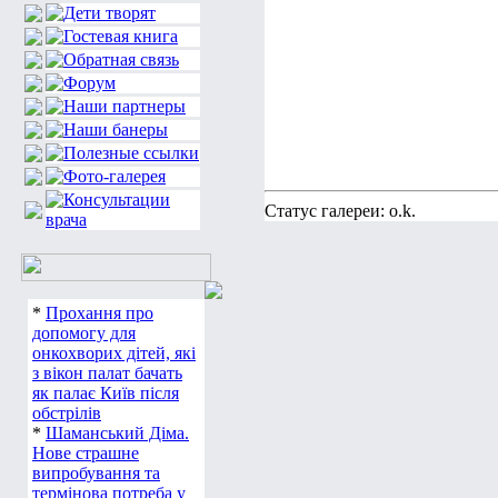
Статус галереи: o.k.
*
Прохання про
допомогу для
онкохворих дітей, які
з вікон палат бачать
як палає Київ після
обстрілів
*
Шаманський Діма.
Нове страшне
випробування та
термінова потреба у