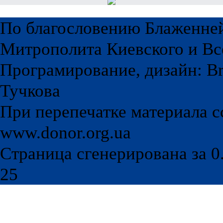
По благословению Блаженне
Митрополита Киевского и Вс
Програмирование, дизайн: Br
Тучкова
При перепечатке материала с
www.donor.org.ua
Страница сгенерирована за 0.
25