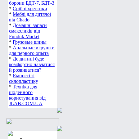
борони БДТ-7, БДТ-3
*
Срібні хрестики
*
Меблі для дитячої
від Chado
*
Домашні запаси
смаколиків від
Funduk Market
*
Грузовые шины
*
Анальные игрушки
для первого опыта
*
Де дитині буде
комфортно навчатися
й розвиватися?
*
Ємності зі
склопластику
*
Техніка для
щоденного
користування від
JLAB.COM.UA