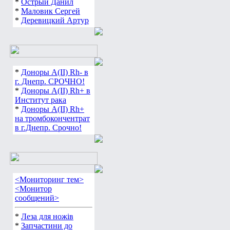
*
Острый Данил
*
Маловик Сергей
*
Деревицкий Артур
*
Доноры А(ІІ) Rh- в
г. Днепр. СРОЧНО!
*
Доноры А(ІІ) Rh+ в
Институт рака
*
Доноры А(ІІ) Rh+
на тромбокончентрат
в г.Днепр. Срочно!
<Мониторинг тем>
<Монитор
сообщений>
*
Леза для ножів
*
Запчастини до