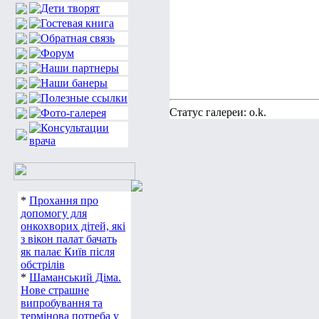
Статус галереи: o.k.
*
Прохання про
допомогу для
онкохворих дітей, які
з вікон палат бачать
як палає Київ після
обстрілів
*
Шаманський Діма.
Нове страшне
випробування та
термінова потреба у