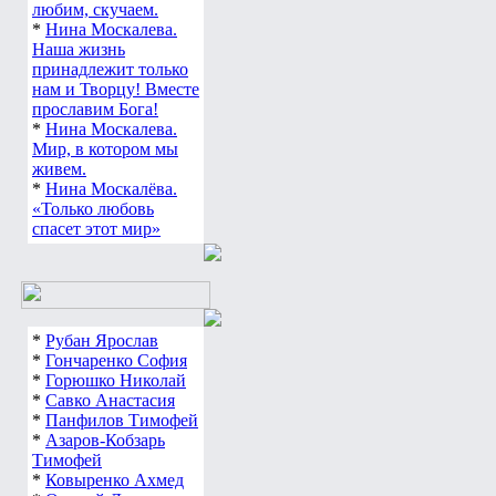
любим, скучаем.
*
Нина Москалева.
Наша жизнь
принадлежит только
нам и Творцу! Вместе
прославим Бога!
*
Нина Москалева.
Мир, в котором мы
живем.
*
Нина Москалёва.
«Только любовь
спасет этот мир»
*
Рубан Ярослав
*
Гончаренко София
*
Горюшко Николай
*
Савко Анастасия
*
Панфилов Тимофей
*
Азаров-Кобзарь
Тимофей
*
Ковыренко Ахмед