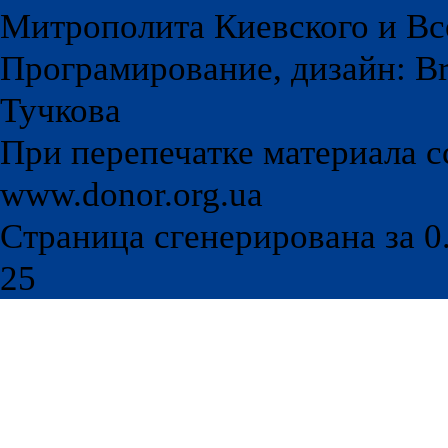
Митрополита Киевского и Вс
Програмирование, дизайн: Br
Тучкова
При перепечатке материала с
www.donor.org.ua
Страница сгенерирована за 0.
25