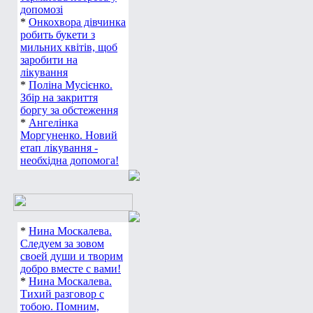
допомозі
*
Онкохвора дівчинка
робить букети з
мильних квітів, щоб
заробити на
лікування
*
Поліна Мусієнко.
Збір на закриття
боргу за обстеження
*
Ангелінка
Моргуненко. Новий
етап лікування -
необхідна допомога!
*
Нина Москалева.
Следуем за зовом
своей души и творим
добро вместе с вами!
*
Нина Москалева.
Тихий разговор с
тобою. Помним,