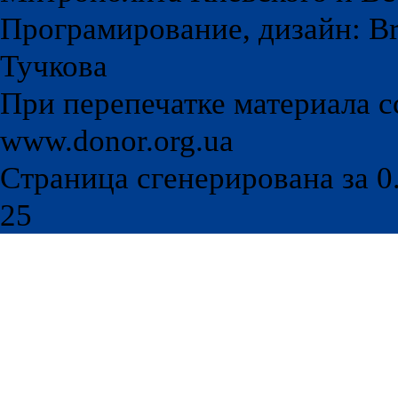
Програмирование, дизайн: Br
Тучкова
При перепечатке материала с
www.donor.org.ua
Страница сгенерирована за 0.
25