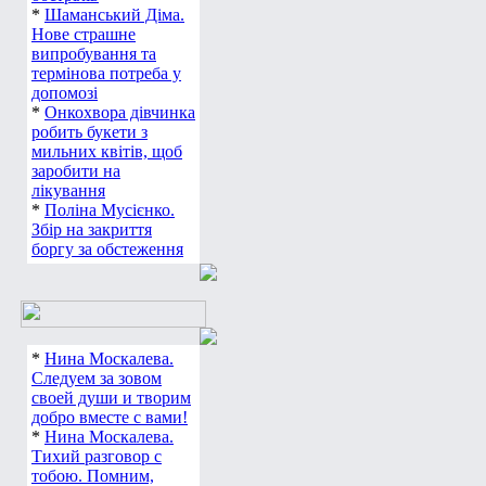
*
Шаманський Діма.
Нове страшне
випробування та
термінова потреба у
допомозі
*
Онкохвора дівчинка
робить букети з
мильних квітів, щоб
заробити на
лікування
*
Поліна Мусієнко.
Збір на закриття
боргу за обстеження
*
Нина Москалева.
Следуем за зовом
своей души и творим
добро вместе с вами!
*
Нина Москалева.
Тихий разговор с
тобою. Помним,