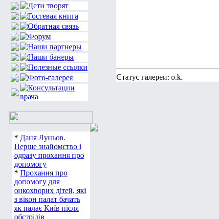
Статус галереи: o.k.
*
Даня Луньов.
Перше знайомство і
одразу прохання про
допомогу
*
Прохання про
допомогу для
онкохворих дітей, які
з вікон палат бачать
як палає Київ після
обстрілів