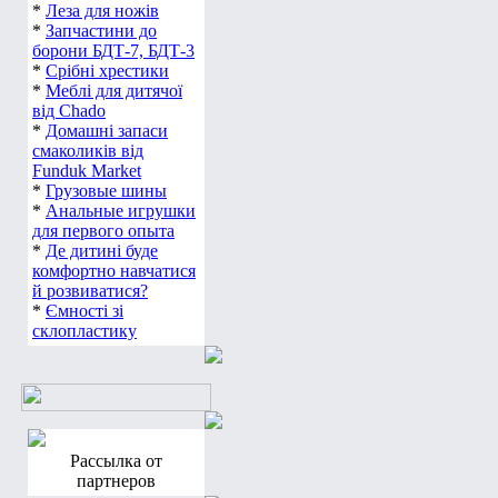
*
Леза для ножів
*
Запчастини до
борони БДТ-7, БДТ-3
*
Срібні хрестики
*
Меблі для дитячої
від Chado
*
Домашні запаси
смаколиків від
Funduk Market
*
Грузовые шины
*
Анальные игрушки
для первого опыта
*
Де дитині буде
комфортно навчатися
й розвиватися?
*
Ємності зі
склопластику
Рассылка от
партнеров