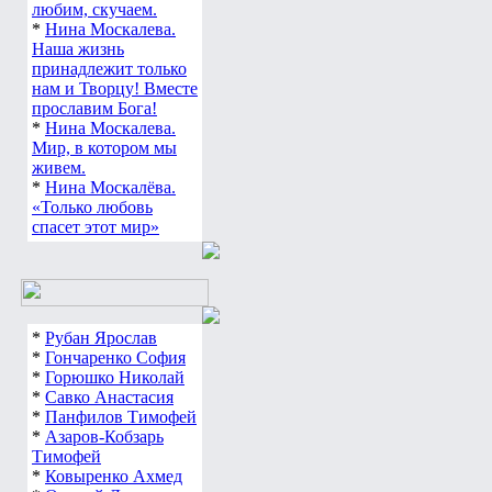
любим, скучаем.
*
Нина Москалева.
Наша жизнь
принадлежит только
нам и Творцу! Вместе
прославим Бога!
*
Нина Москалева.
Мир, в котором мы
живем.
*
Нина Москалёва.
«Только любовь
спасет этот мир»
*
Рубан Ярослав
*
Гончаренко София
*
Горюшко Николай
*
Савко Анастасия
*
Панфилов Тимофей
*
Азаров-Кобзарь
Тимофей
*
Ковыренко Ахмед