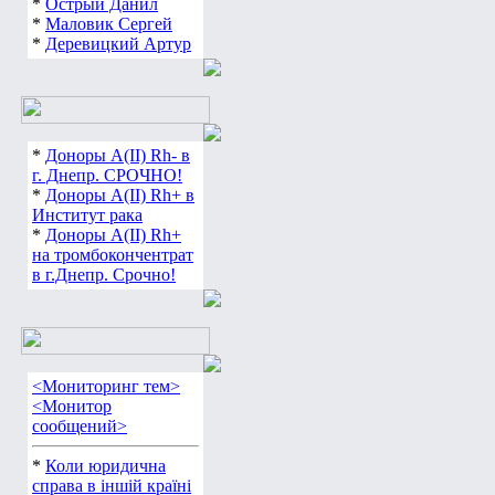
*
Острый Данил
*
Маловик Сергей
*
Деревицкий Артур
*
Доноры А(ІІ) Rh- в
г. Днепр. СРОЧНО!
*
Доноры А(ІІ) Rh+ в
Институт рака
*
Доноры А(ІІ) Rh+
на тромбокончентрат
в г.Днепр. Срочно!
<Мониторинг тем>
<Монитор
сообщений>
*
Коли юридична
справа в іншій країні