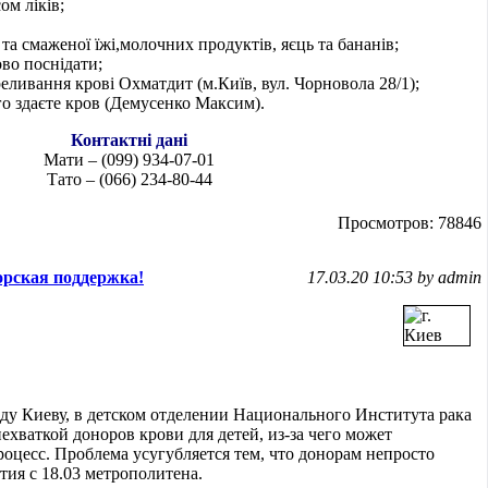
ом ліків;
а смаженої їжі,молочних продуктів, яєць та бананів;
ово поснідати;
реливання крові Охматдит (м.Київ, вул. Чорновола 28/1);
ого здаєте кров (Демусенко Максим).
Контактні дані
Мати – (099) 934-07-01
Тато – (066) 234-80-44
Просмотров: 78846
орская поддержка!
17.03.20 10:53 by admin
оду Киеву, в детском отделении Национального Института рака
нехваткой доноров крови для детей, из-за чего может
оцесс. Проблема усугубляется тем, что донорам непросто
ытия с 18.03 метрополитена.