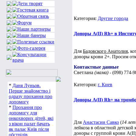
Категория:
Другие города
Доноры А(ІІ) Rh+ в Инстит
Для
Бадовского Анатолия
, к
доноры крови 2+. Просим отк
Контактные данные
Светлана
(мама)
- (098) 774-9
Категория:
г. Киев
*
Даня Луньов.
Перше знайомство і
одразу прохання про
Доноры А(ІІ) Rh+ на тромбо
допомогу
*
Прохання про
допомогу для
онкохворих дітей, які
Для
Анастасии Савко
(
14 лет
з вікон палат бачать
лейкоза в областной детской 
як палає Київ після
доноры с группой крови А(ІІ
обстрілів