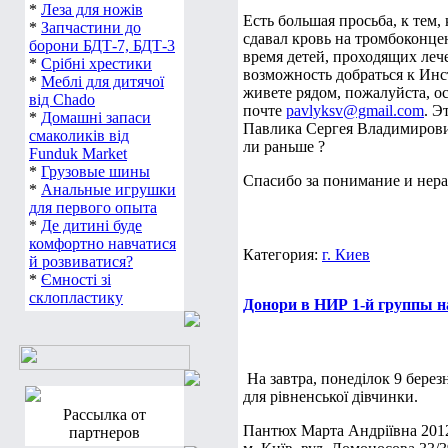
*
Леза для ножів
Есть большая просьба, к тем,
*
Запчастини до
сдавал кровь на тромбоконцен
борони БДТ-7, БДТ-3
время детей, проходящих леч
*
Срібні хрестики
возможность добраться к Инс
*
Меблі для дитячої
живете рядом, пожалуйста, о
від Chado
почте
pavlyksv@gmail.com
. Э
*
Домашні запаси
Павлика Сергея Владимирович
смаколиків від
ли раньше ?
Funduk Market
*
Грузовые шины
Спасибо за понимание и нер
*
Анальные игрушки
для первого опыта
*
Де дитині буде
комфортно навчатися
Категория:
г. Киев
й розвиватися?
*
Ємності зі
склопластику
Донори в НИР 1-й группы н
На завтра, понеділок 9 берез
для рівненської дівчинки.
Рассылка от
Пантюх Марта Андріївна 2012р
партнеров