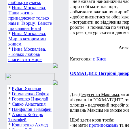
- не вживати найближчим час
любим, скучаем.
- при собі мати паспорт;
*
Нина Москалева.
- обмежити вживання жирної т
Наша жизнь
- добре виспатися та обов'язк
принадлежит только
- потрапити до відділення пе
нам и Творцу! Вместе
роботи - з понеділка по четверг
прославим Бога!
- в реєстратурі сказати для ко
*
Нина Москалева.
Мир, в котором мы
живем.
Анаст
*
Нина Москалёва.
«Только любовь
Категория:
г. Киев
спасет этот мир»
ОХМАТДИТ. Потрібні донори
*
Рубан Ярослав
*
Гончаренко София
Для
Демусенко Максима
, як
*
Горюшко Николай
лікуванні в "ОХМАТДИТ", тер
*
Савко Анастасия
хлопця - надтяжкий перебіг 
*
Панфилов Тимофей
вливань Максим не зможе жи
*
Азаров-Кобзарь
Тимофей
Щоб здати кров треба:
*
Ковыренко Ахмед
- не мати
протипоказань
та н