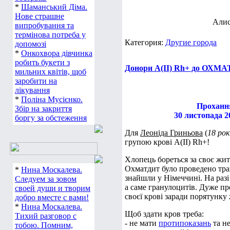
*
Шаманський Діма.
Нове страшне
Алис
випробування та
термінова потреба у
Категория:
Другие города
допомозі
*
Онкохвора дівчинка
робить букети з
Донори А(ІІ) Rh+ до ОХМА
мильних квітів, щоб
заробити на
лікування
*
Поліна Мусієнко.
Прохання
Збір на закриття
30 листопада 2
боргу за обстеження
Для
Леоніда Гриньова
(
18 рок
групою крові А(ІІ) Rh+!
Хлопець бореться за своє жит
Охматдит було проведено тра
*
Нина Москалева.
знайшли у Німеччині. На раз
Следуем за зовом
а саме гранулоцитів. Дуже пр
своей души и творим
своєї крові заради порятунку
добро вместе с вами!
*
Нина Москалева.
Щоб здати кров треба:
Тихий разговор с
- не мати
протипоказань
та н
тобою. Помним,