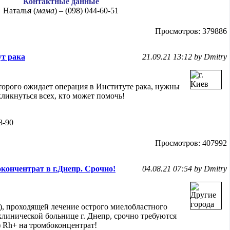
Контактные данные
Наталья (
мама
) – (098) 044-60-51
Просмотров: 379886
ут рака
21.09.21 13:12 by Dmitry
оторого ожидает операция в Институте рака, нужны
ликнуться всех, кто может помочь!
8-90
Просмотров: 407992
кончентрат в г.Днепр. Срочно!
04.08.21 07:54 by Dmitry
), проходящей лечение острого миелобластного
клинической больнице г. Днепр, срочно требуются
) Rh+ на тромбоконцентрат!