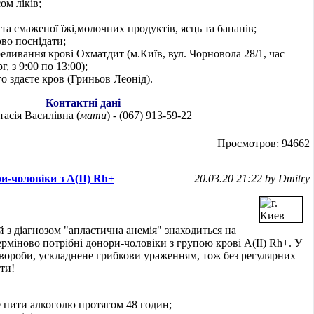
ом ліків;
а смаженої їжі,молочних продуктів, яєць та бананів;
ово поснідати;
реливання крові Охматдит (м.Київ, вул. Чорновола 28/1, час
, з 9:00 по 13:00);
го здаєте кров (Гриньов Леонід).
Контактні дані
асія Василівна (
мати
) - (067) 913-59-22
Просмотров: 94662
-чоловіки з A(II) Rh+
20.03.20 21:22 by Dmitry
ий з діагнозом "апластична анемія" знаходиться на
міново потрібні донори-чоловіки з групою крові A(II) Rh+. У
хвороби, ускладнене грибкови ураженням, тож без регулярних
ти!
е пити алкоголю протягом 48 годин;