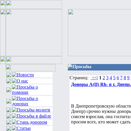
Просьбы
Страниц:
<<|
1
2
3
4
5
6
7
8
9
Доноры А(ІІ) Rh- в г. Дне
В Днепропетровскую областн
Днепр) срочно нужны доноры 
совсем взрослая, она госпит
просим всех, кто может сдать