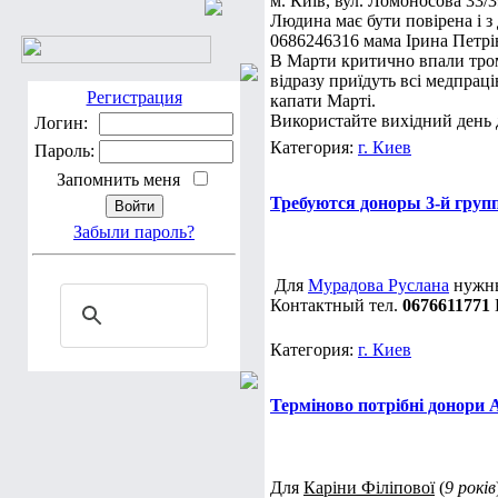
м. Київ, вул. Ломоносова 33/
Людина має бути повірена і з
0686246316 мама Ірина Петрі
В Марти критично впали тромб
відразу приїдуть всі медпрац
Регистрация
капати Марті.
Використайте вихідний день 
Логин:
Категория:
г. Киев
Пароль:
Запомнить меня
Требуются доноры 3-й груп
Забыли пароль?
Для
Мурадова Руслана
нужны
Контактный тел.
0676611771
Категория:
г. Киев
Терміново потрібні донори 
Для
Каріни Філіпової
(
9 років