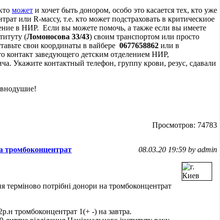
 кто
может
и хочет быть донором, особо это касается тех, кто уже
трат или R-массу, т.е. кто может подстраховать в критическиое
ение в НИР. Если вы можете помочь, а также если вы имеете
титуту (
Ломоносова 33/43
) своим транспортом или просто
ставьте свои координаты в вайбере
0677658862
или в
то контакт заведующего детским отделением НИР,
а. Укажите контактный телефон, группу крови, резус, сдавали
авнодушие!
Просмотров: 74783
а тромбоконцентрат
08.03.20 19:59 by admin
ня терміново потрібні донори на тромбоконцентрат
.н тромбоконцентрат 1(+ -) на завтра.