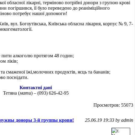
кої обласної лікарні, терміново потрібні донори з групою крові
ини погіршився, її було переведено до реаніміційного
міново потребує нашої допомоги!
їв, вул. Богоутівська, Київська обласна лікарня, корпус № 9, 7-
онкогематології.
е пити алкоголю протягом 48 годин;
ом ліків;
а смаженої їжі,молочних продуктів, яєць та бананів;
ово поснідати.
Контактні дані
Тетяна (
мати
) – (093) 626-42-95
Просмотров: 55073
нужны доноры 3-й группы крови!
25.06.19 19:33 by admin