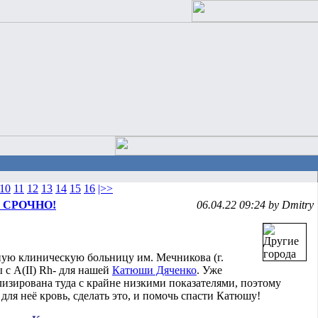
10
11
12
13
14
15
16
|>>
пр. СРОЧНО!
06.04.22 09:24 by Dmitry
ую клиническую больницу им. Мечникова (г.
с А(ІІ) Rh- для нашей
Катюши Дяченко
. Уже
ализирована туда с крайне низкими показателями, поэтому
 для неё кровь, сделать это, и помочь спасти Катюшу!