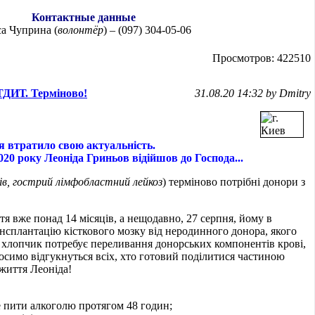
Контактные данные
а Чуприна (
волонтёр
) – (097) 304-05-06
Просмотров: 422510
ТДИТ. Терміново!
31.08.20 14:32 by Dmitry
 втратило свою актуальність.
020 року Леоніда Гриньов відійшов до Господа...
ів, гострий лімфобластний лейкоз
) терміново потрібні донори з
тя вже понад 14 місяців, а нещодавно, 27 серпня, йому в
нсплантацію кісткового мозку від неродинного донора, якого
і хлопчик потребує переливання донорських компонентів крові,
осимо відгукнуться всіх, хто готовий поділитися частиною
 життя Леоніда!
е пити алкоголю протягом 48 годин;