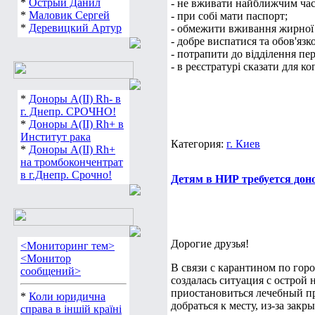
*
Острый Данил
- не вживати найближчим час
*
Маловик Сергей
- при собі мати паспорт;
*
Деревицкий Артур
- обмежити вживання жирної т
- добре виспатися та обов'язк
- потрапити до відділення пе
- в реєстратурі сказати для к
*
Доноры А(ІІ) Rh- в
г. Днепр. СРОЧНО!
*
Доноры А(ІІ) Rh+ в
Институт рака
Категория:
г. Киев
*
Доноры А(ІІ) Rh+
на тромбокончентрат
в г.Днепр. Срочно!
Детям в НИР требуется дон
Дорогие друзья!
<Мониторинг тем>
<Монитор
В связи с карантином по гор
сообщений>
создалась ситуация с острой 
приостановиться лечебный пр
*
Коли юридична
добраться к месту, из-за закр
справа в іншій країні