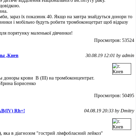
39 дитяче відділення Національного інституту раку.
 довідкою.
вна.
и, зараз їх показник 40. Якщо на завтра знайдуться донори то
івники і мобільно будуть робити тромбоконцетрат щоб відразу
для порятунку маленької дівчинки!
Просмотров: 53524
пы ,Киев
30.08.19 12:01 by admin
 доноры крови B (III) на тромбоконцентрат.
Ирина Борисенко
Просмотров: 50495
AB(IV) Rh+!
04.08.19 20:33 by Dmitry
), яка в діагнозом "гострий лімфобласний лейкоз"