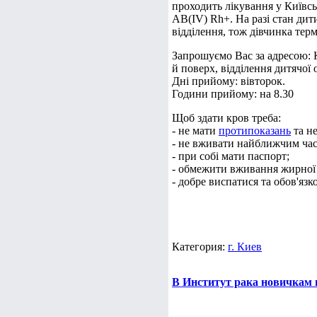
проходить лікування у Київсь
AB(IV) Rh+. На разі стан дит
відділення, тож дівчинка тер
Запрошуємо Вас за адресою: Ки
й поверх, відділення дитячої 
Дні прийому: вівторок.
Години прийому: на 8.30
Щоб здати кров треба:
- не мати
протипоказань
та н
- не вживати найближчим час
- при собі мати паспорт;
- обмежити вживання жирної т
- добре виспатися та обов'язк
Категория:
г. Киев
В Институт рака новичкам 