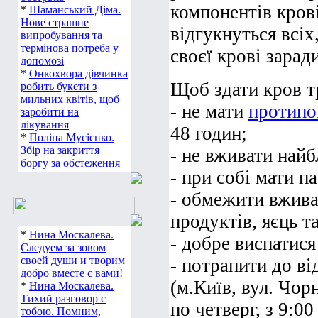
компонентів кров
*
Шаманський Діма.
Нове страшне
відгукнуться всіх
випробування та
термінова потреба у
своєї крові зарад
допомозі
*
Онкохвора дівчинка
Щоб здати кров т
робить букети з
мильних квітів, щоб
- не мати
протипо
заробити на
лікування
48 годин;
*
Поліна Мусієнко.
Збір на закриття
- не вживати найб
боргу за обстеження
- при собі мати п
- обмежити вжива
продуктів, яєць та
*
Нина Москалева.
- добре виспатися
Следуем за зовом
своей души и творим
- потрапити до в
добро вместе с вами!
(м.Київ, вул. Чор
*
Нина Москалева.
Тихий разговор с
по четверг, з 9:00
тобою. Помним,