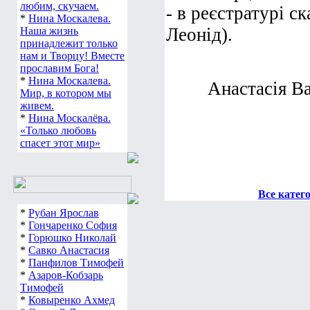
любим, скучаем.
- в реєстратурі с
*
Нина Москалева.
Леонід).
Наша жизнь
принадлежит только
нам и Творцу! Вместе
прославим Бога!
*
Нина Москалева.
Анастасія Ва
Мир, в котором мы
живем.
*
Нина Москалёва.
«Только любовь
спасет этот мир»
Все катег
*
Рубан Ярослав
*
Гончаренко София
*
Горюшко Николай
*
Савко Анастасия
*
Панфилов Тимофей
*
Азаров-Кобзарь
Тимофей
*
Ковыренко Ахмед