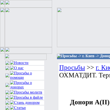
Просьбы -> г. Киев -> Дон
Просьбы
>>
г. Ки
ОХМАТДИТ. Терм
Донори А(ІІ