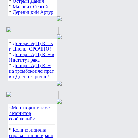
*
Острый Данил
*
Маловик Сергей
*
Деревицкий Артур
*
Доноры А(ІІ) Rh- в
г. Днепр. СРОЧНО!
*
Доноры А(ІІ) Rh+ в
Институт рака
*
Доноры А(ІІ) Rh+
на тромбокончентрат
в г.Днепр. Срочно!
<Мониторинг тем>
<Монитор
сообщений>
*
Коли юридична
справа в іншій країні