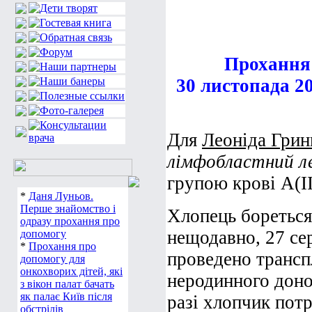
Прохання 
30 листопада 2
Для
Леоніда Грин
лімфобластний л
групою крові А(І
*
Даня Луньов.
Перше знайомство і
Хлопець бореться 
одразу прохання про
нещодавно, 27 се
допомогу
*
Прохання про
проведено трансп
допомогу для
онкохворих дітей, які
неродинного доно
з вікон палат бачать
як палає Київ після
разі хлопчик пот
обстрілів