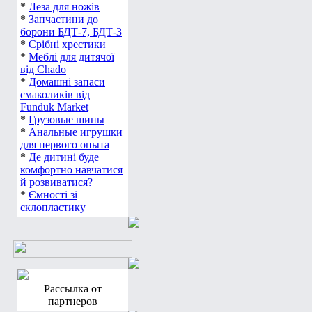
*
Леза для ножів
*
Запчастини до
борони БДТ-7, БДТ-3
*
Срібні хрестики
*
Меблі для дитячої
від Chado
*
Домашні запаси
смаколиків від
Funduk Market
*
Грузовые шины
*
Анальные игрушки
для первого опыта
*
Де дитині буде
комфортно навчатися
й розвиватися?
*
Ємності зі
склопластику
Рассылка от
партнеров