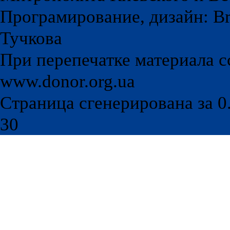
Програмирование, дизайн: Br
Тучкова
При перепечатке материала с
www.donor.org.ua
Страница сгенерирована за 0.
30