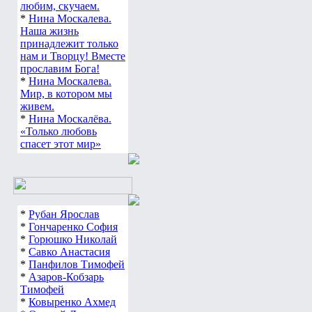
любим, скучаем.
*
Нина Москалева.
Наша жизнь
принадлежит только
нам и Творцу! Вместе
прославим Бога!
*
Нина Москалева.
Мир, в котором мы
живем.
*
Нина Москалёва.
«Только любовь
спасет этот мир»
*
Рубан Ярослав
*
Гончаренко София
*
Горюшко Николай
*
Савко Анастасия
*
Панфилов Тимофей
*
Азаров-Кобзарь
Тимофей
*
Ковыренко Ахмед