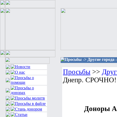
Просьбы -> Другие города 
Просьбы
>>
Друг
Днепр. СРОЧНО!
Доноры А(