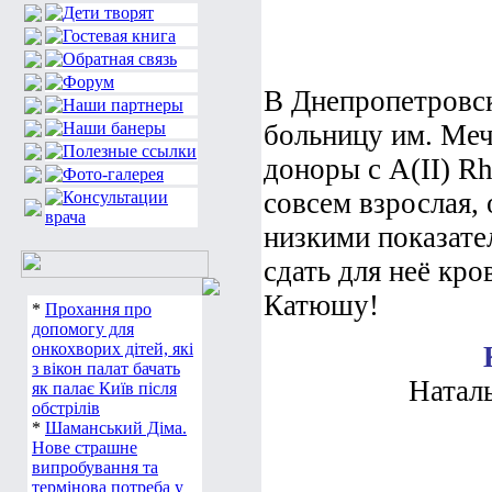
В Днепропетровс
больницу им. Меч
доноры с А(ІІ) R
совсем взрослая, 
низкими показате
сдать для неё кро
Катюшу!
*
Прохання про
допомогу для
онкохворих дітей, які
з вікон палат бачать
Наталь
як палає Київ після
обстрілів
*
Шаманський Діма.
Нове страшне
випробування та
термінова потреба у