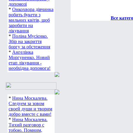
допомозі
*
Онкохвора дівчинка
робить букети з
Все катег
мильних квітів, щоб
заробити на
лікування
*
Поліна Мусієнко.
Збір на закриття
боргу за обстеження
*
Ангелінка
Моргуненко. Новий
етап лікування -
необхідна допомога!
*
Нина Москалева.
Следуем за зовом
своей души и творим
добро вместе с вами!
*
Нина Москалева.
Тихий разговор с
тобою. Помним,