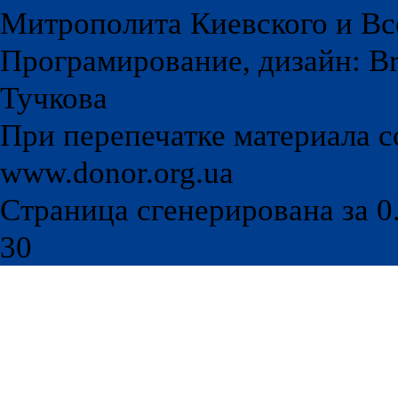
Митрополита Киевского и Вс
Програмирование, дизайн: Br
Тучкова
При перепечатке материала с
www.donor.org.ua
Страница сгенерирована за 0.
30