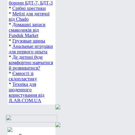
борони БДТ-7, БДТ-3
*
Срібні хрестики
*
Меблі для дитячої
від Chado
*
Домашні запаси
смаколиків від
Funduk Market
*
Грузовые шины
*
Анальные игрушки
для первого опыта
*
Де дитині буде
комфортно навчатися
й розвиватися?
*
Ємності зі
склопластику
*
Техніка для
щоденного
користування від
JLAB.COM.UA