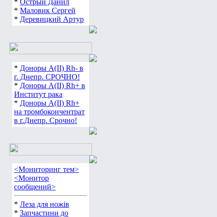
*
Острый Данил
*
Маловик Сергей
*
Деревицкий Артур
*
Доноры А(ІІ) Rh- в
г. Днепр. СРОЧНО!
*
Доноры А(ІІ) Rh+ в
Институт рака
*
Доноры А(ІІ) Rh+
на тромбокончентрат
в г.Днепр. Срочно!
<Мониторинг тем>
<Монитор
сообщений>
*
Леза для ножів
*
Запчастини до