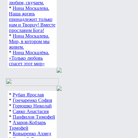
любим, скучаем.
*
Нина Москалева.
Наша жизнь
принадлежит только
нам и Творцу! Вместе
прославим Бога!
*
Нина Москалева.
Мир, в котором мы
живем.
*
Нина Москалёва.
«Только любовь
спасет этот мир»
*
Рубан Ярослав
*
Гончаренко София
*
Горюшко Николай
*
Савко Анастасия
*
Панфилов Тимофей
*
Азаров-Кобзарь
Тимофей
*
Ковыренко Ахмед