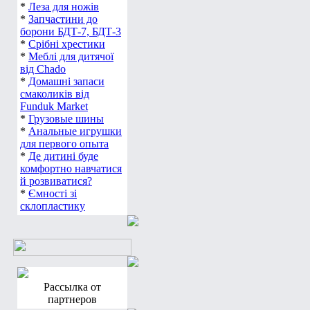
*
Леза для ножів
*
Запчастини до
борони БДТ-7, БДТ-3
*
Срібні хрестики
*
Меблі для дитячої
від Chado
*
Домашні запаси
смаколиків від
Funduk Market
*
Грузовые шины
*
Анальные игрушки
для первого опыта
*
Де дитині буде
комфортно навчатися
й розвиватися?
*
Ємності зі
склопластику
Рассылка от
партнеров