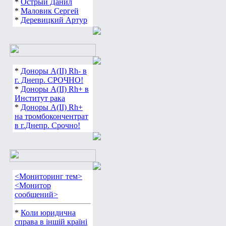
*
Острый Данил
*
Маловик Сергей
*
Деревицкий Артур
*
Доноры А(ІІ) Rh- в
г. Днепр. СРОЧНО!
*
Доноры А(ІІ) Rh+ в
Институт рака
*
Доноры А(ІІ) Rh+
на тромбокончентрат
в г.Днепр. Срочно!
<Мониторинг тем>
<Монитор
сообщений>
*
Коли юридична
справа в іншій країні