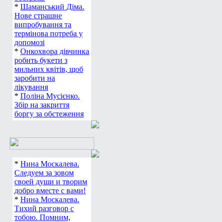
*
Шаманський Діма.
Нове страшне
випробування та
термінова потреба у
допомозі
*
Онкохвора дівчинка
робить букети з
мильних квітів, щоб
заробити на
лікування
*
Поліна Мусієнко.
Збір на закриття
боргу за обстеження
*
Нина Москалева.
Следуем за зовом
своей души и творим
добро вместе с вами!
*
Нина Москалева.
Тихий разговор с
тобою. Помним,