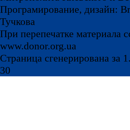
Програмирование, дизайн: Br
Тучкова
При перепечатке материала с
www.donor.org.ua
Страница сгенерирована за 1.
30