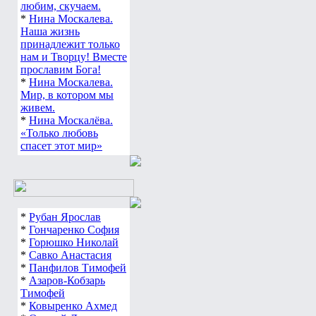
любим, скучаем.
*
Нина Москалева.
Наша жизнь
принадлежит только
нам и Творцу! Вместе
прославим Бога!
*
Нина Москалева.
Мир, в котором мы
живем.
*
Нина Москалёва.
«Только любовь
спасет этот мир»
*
Рубан Ярослав
*
Гончаренко София
*
Горюшко Николай
*
Савко Анастасия
*
Панфилов Тимофей
*
Азаров-Кобзарь
Тимофей
*
Ковыренко Ахмед