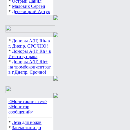
*
Острый Данил
*
Маловик Сергей
*
Деревицкий Артур
*
Доноры А(ІІ) Rh- в
г. Днепр. СРОЧНО!
*
Доноры А(ІІ) Rh+ в
Институт рака
*
Доноры А(ІІ) Rh+
на тромбокончентрат
в г.Днепр. Срочно!
<Мониторинг тем>
<Монитор
сообщений>
*
Леза для ножів
*
Запчастини до