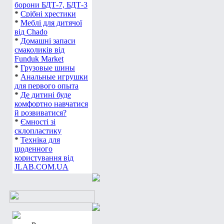
борони БДТ-7, БДТ-3
*
Срібні хрестики
*
Меблі для дитячої
від Chado
*
Домашні запаси
смаколиків від
Funduk Market
*
Грузовые шины
*
Анальные игрушки
для первого опыта
*
Де дитині буде
комфортно навчатися
й розвиватися?
*
Ємності зі
склопластику
*
Техніка для
щоденного
користування від
JLAB.COM.UA