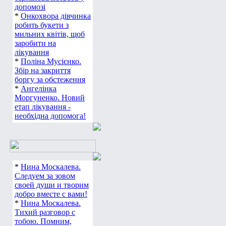
допомозі
*
Онкохвора дівчинка
робить букети з
мильних квітів, щоб
заробити на
лікування
*
Поліна Мусієнко.
Збір на закриття
боргу за обстеження
*
Ангелінка
Моргуненко. Новий
етап лікування -
необхідна допомога!
*
Нина Москалева.
Следуем за зовом
своей души и творим
добро вместе с вами!
*
Нина Москалева.
Тихий разговор с
тобою. Помним,