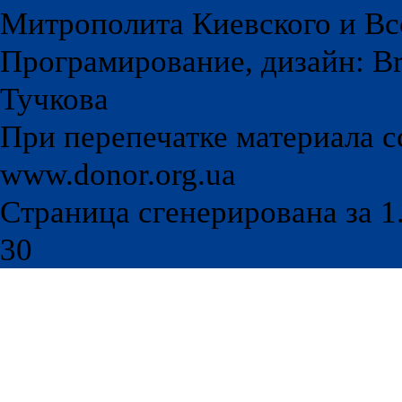
Митрополита Киевского и Вс
Програмирование, дизайн: Br
Тучкова
При перепечатке материала с
www.donor.org.ua
Страница сгенерирована за 1.
30