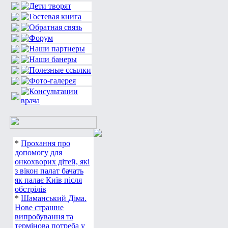
*
Прохання про
допомогу для
онкохворих дітей, які
з вікон палат бачать
як палає Київ після
обстрілів
*
Шаманський Діма.
Нове страшне
випробування та
термінова потреба у