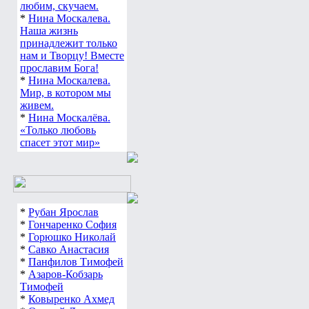
любим, скучаем.
*
Нина Москалева.
Наша жизнь
принадлежит только
нам и Творцу! Вместе
прославим Бога!
*
Нина Москалева.
Мир, в котором мы
живем.
*
Нина Москалёва.
«Только любовь
спасет этот мир»
*
Рубан Ярослав
*
Гончаренко София
*
Горюшко Николай
*
Савко Анастасия
*
Панфилов Тимофей
*
Азаров-Кобзарь
Тимофей
*
Ковыренко Ахмед