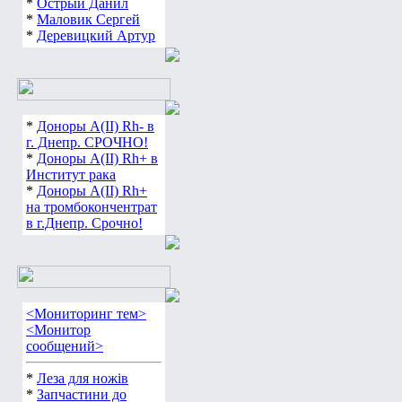
*
Острый Данил
*
Маловик Сергей
*
Деревицкий Артур
*
Доноры А(ІІ) Rh- в
г. Днепр. СРОЧНО!
*
Доноры А(ІІ) Rh+ в
Институт рака
*
Доноры А(ІІ) Rh+
на тромбокончентрат
в г.Днепр. Срочно!
<Мониторинг тем>
<Монитор
сообщений>
*
Леза для ножів
*
Запчастини до