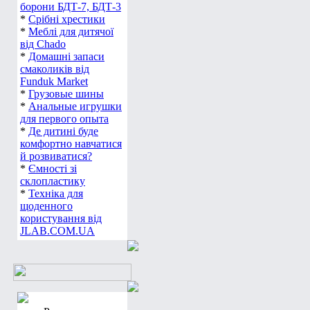
борони БДТ-7, БДТ-3
*
Срібні хрестики
*
Меблі для дитячої
від Chado
*
Домашні запаси
смаколиків від
Funduk Market
*
Грузовые шины
*
Анальные игрушки
для первого опыта
*
Де дитині буде
комфортно навчатися
й розвиватися?
*
Ємності зі
склопластику
*
Техніка для
щоденного
користування від
JLAB.COM.UA