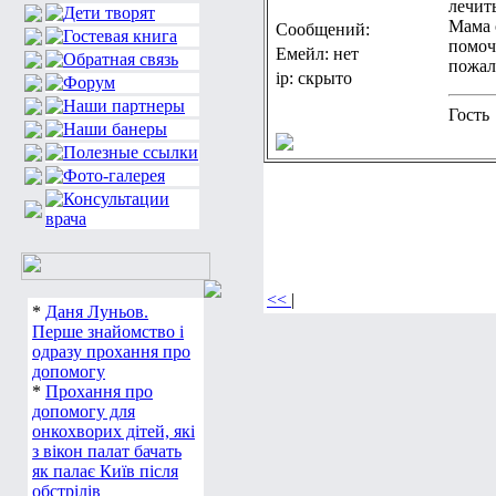
лечит
Мама 
Сообщений:
помоч
Емейл: нет
пожал
ip: скрыто
Гость
<<
|
*
Даня Луньов.
Перше знайомство і
одразу прохання про
допомогу
*
Прохання про
допомогу для
онкохворих дітей, які
з вікон палат бачать
як палає Київ після
обстрілів