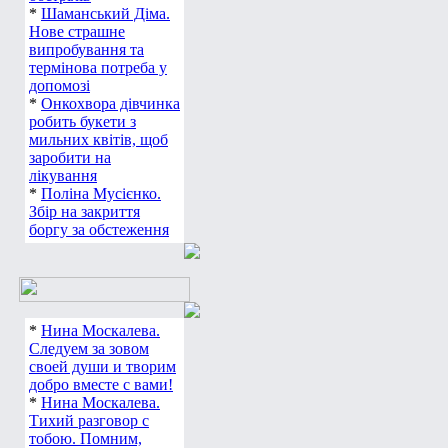
*
Шаманський Діма.
Нове страшне
випробування та
термінова потреба у
допомозі
*
Онкохвора дівчинка
робить букети з
мильних квітів, щоб
заробити на
лікування
*
Поліна Мусієнко.
Збір на закриття
боргу за обстеження
*
Нина Москалева.
Следуем за зовом
своей души и творим
добро вместе с вами!
*
Нина Москалева.
Тихий разговор с
тобою. Помним,