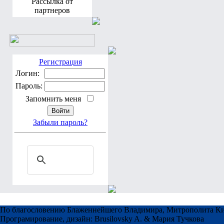
Рассылка от
партнеров
Регистрация
Логин:
Пароль:
Запомнить меня
Забыли пароль?
По благословению Блаженнейшего Владимира, Митрополита Ки
Програмирование, дизайн: Brusilovsky A. & Мария Тучкова