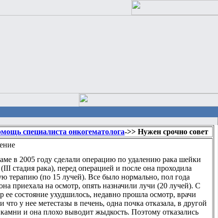
мощь специалиста онкогематолога
->> Нужен срочно совет
ение
аме в 2005 году сделали операцию по удалению рака шейки
(ІІІ стадия рака), перед операцией и после она проходила
ую терапию (по 15 лучей). Все было нормально, пол года
она приехала на осмотр, опять назначили лучи (20 лучей). С
ор ее состояние ухудшилось, недавно прошла осмотр, врачи
и что у нее метестазы в печень, одна почка отказала, в другой
 камни и она плохо выводит жыдкость. Поэтому отказались