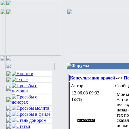
Форумы
Консультации врачей
->>
По
Автор
Сообщ
12.06.08 09:33
Мое м
Гость
матки 
лучев
назад 
тех п
сказал
почке