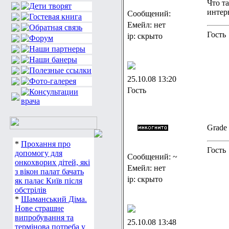
Что т
интер
Сообщений:
Емейл: нет
Гость
ip: скрыто
25.10.08 13:20
Гость
Grаde
*
Прохання про
Гость
допомогу для
Сообщений: ~
онкохворих дітей, які
Емейл: нет
з вікон палат бачать
ip: скрыто
як палає Київ після
обстрілів
*
Шаманський Діма.
Нове страшне
випробування та
25.10.08 13:48
термінова потреба у