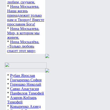
любим, скучаем.
*
Нина Москалева.
Наша жизнь
принадлежит только
нам и Творцу! Вместе
прославим Бога!
*
Нина Москалева.
Мир, в котором мы
живем.
*
Нина Москалёва.
«Только любовь
спасет этот мир»
*
Рубан Ярослав
*
Гончаренко София
*
Горюшко Николай
*
Савко Анастасия
*
Панфилов Тимофей
*
Азаров-Кобзарь
Тимофей
*
Ковыренко Ахмед