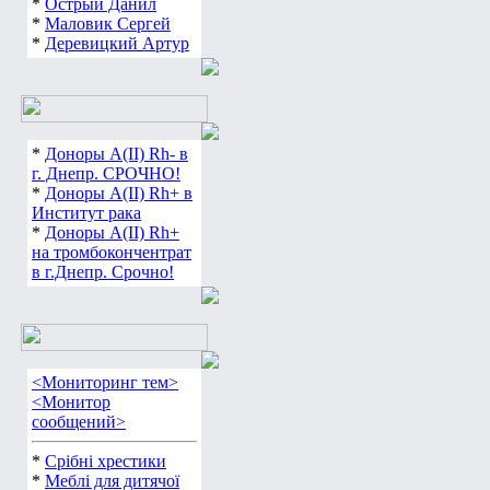
*
Острый Данил
*
Маловик Сергей
*
Деревицкий Артур
*
Доноры А(ІІ) Rh- в
г. Днепр. СРОЧНО!
*
Доноры А(ІІ) Rh+ в
Институт рака
*
Доноры А(ІІ) Rh+
на тромбокончентрат
в г.Днепр. Срочно!
<Мониторинг тем>
<Монитор
сообщений>
*
Срібні хрестики
*
Меблі для дитячої