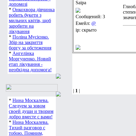
Saipa
допомозі
Глиоб
*
Онкохвора дівчинка
степе
робить букети з
Сообщений: 3
значи
мильних квітів, щоб
Емейл:
@
заробити на
ip: скрыто
лікування
*
Поліна Мусієнко.
Збір на закриття
боргу за обстеження
*
Ангелінка
Моргуненко. Новий
етап лікування -
необхідна допомога!
|
1
|
*
Нина Москалева.
Следуем за зовом
своей души и творим
добро вместе с вами!
*
Нина Москалева.
Тихий разговор с
тобою. Помним,