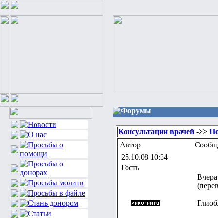
Форумы
Консультации врачей
->>
По
Автор
Сообщ
25.10.08 10:34
Гость
Вчера
(пере
Глиобл