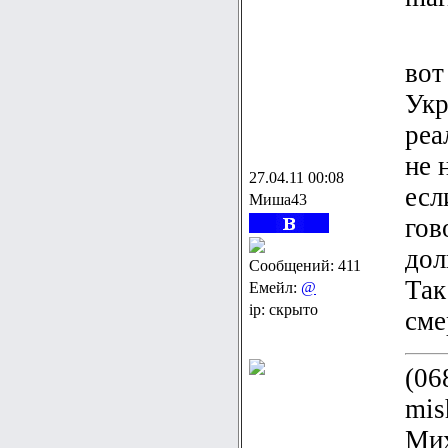
вот
Укр
реа
не 
27.04.11 00:08
есл
Миша43
гов
дол
Сообщений: 411
Так
Емейл:
@
ip: скрыто
сме
(06
mis
Мих