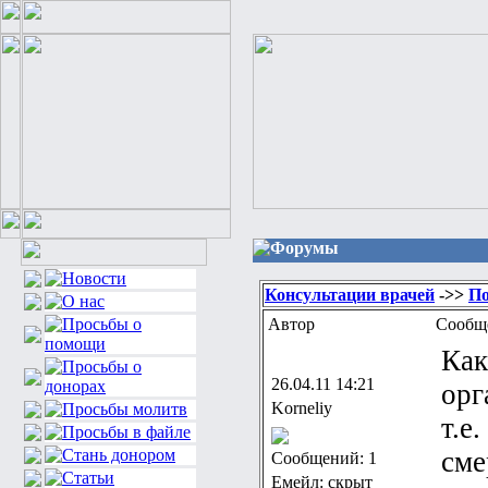
Форумы
Консультации врачей
->>
По
Автор
Сообщ
Как
26.04.11 14:21
орг
Korneliy
т.е
сме
Сообщений: 1
Емейл: скрыт