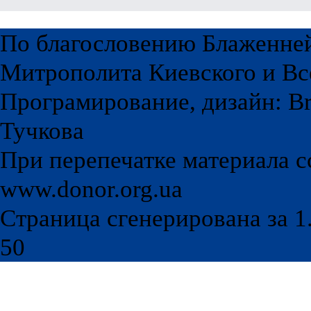
По благословению Блаженне
Митрополита Киевского и Вс
Програмирование, дизайн: Br
Тучкова
При перепечатке материала с
www.donor.org.ua
Страница сгенерирована за 1.
50