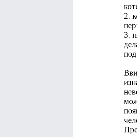
кот
2. 
пер
3. 
дел
под
Вви
изн
нев
мож
поя
чел
Пре