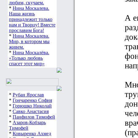
любим, скучаем.
*
Нина Москалева.
Наша жизнь
А е
принадлежит только
нам и Творцу! Вместе
раз
прославим Бога!
док
*
Нина Москалева.
Мир, в котором мы
тра
живем.
*
Нина Москалёва.
фон
«Только любовь
спасет этот мир»
нап
Мно
тру
*
Рубан Ярослав
*
Гончаренко София
дон
*
Горюшко Николай
*
Савко Анастасия
чел
*
Панфилов Тимофей
вра
*
Азаров-Кобзарь
Тимофей
(пр
*
Ковыренко Ахмед