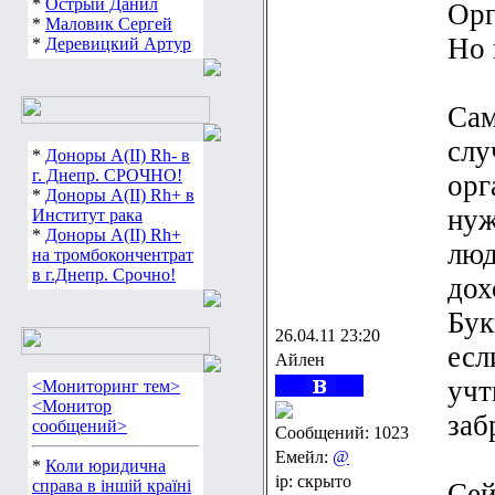
*
Острый Данил
Орг
*
Маловик Сергей
Но 
*
Деревицкий Артур
Сам
слу
*
Доноры А(ІІ) Rh- в
г. Днепр. СРОЧНО!
орг
*
Доноры А(ІІ) Rh+ в
нуж
Институт рака
*
Доноры А(ІІ) Rh+
люд
на тромбокончентрат
в г.Днепр. Срочно!
дох
Бук
26.04.11 23:20
есл
Айлен
учт
<Мониторинг тем>
<Монитор
заб
сообщений>
Сообщений: 1023
Емейл:
@
*
Коли юридична
ip: скрыто
справа в іншій країні
Сей