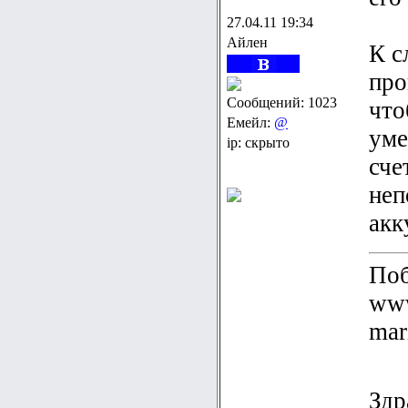
27.04.11 19:34
Айлен
К с
про
Сообщений: 1023
что
Емейл:
@
уме
ip: скрыто
сче
неп
акк
Поб
www
mar
Здр