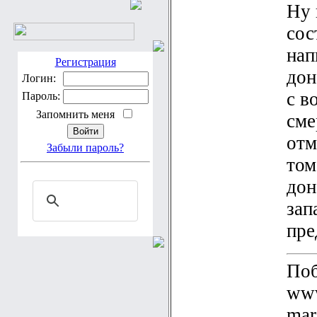
Ну 
сос
нап
Регистрация
дон
Логин:
с в
Пароль:
Запомнить меня
сме
отм
Забыли пароль?
том
дон
зап
пре
Поб
www
mar