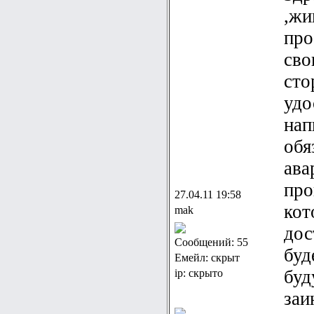
,жи
про
сво
сто
удо
нап
обя
ава
про
27.04.11 19:58
кот
mak
дос
Сообщений: 55
буд
Емейл: скрыт
буд
ip: скрыто
заи