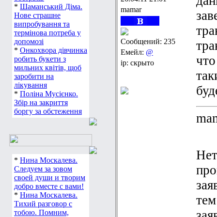
дан
*
Шаманський Діма.
mamar
зав
Нове страшне
випробування та
тра
термінова потреба у
допомозі
Сообщений: 235
тра
*
Онкохвора дівчинка
Емейл:
@
что
робить букети з
ip: скрыто
мильних квітів, щоб
так
заробити на
лікування
буд
*
Поліна Мусієнко.
Збір на закриття
боргу за обстеження
ma
Нет
*
Нина Москалева.
про
Следуем за зовом
своей души и творим
зая
добро вместе с вами!
*
Нина Москалева.
тем
Тихий разговор с
зая
тобою. Помним,