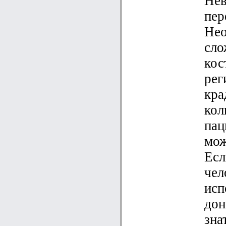
Нев
пер
Нео
сло
кос
рег
кра
кол
пац
мож
Есл
чел
исп
дон
зна