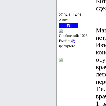
Кот
сде
27.04.11 14:01
Айлен
Ма
Сообщений: 1023
нет
Емейл:
@
Изъ
ip: скрыто
кон
осу
вра
леч
пер
Т.е
вра
1. 