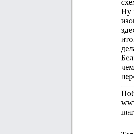
схе
Ну 
изо
зде
ито
дел
Бел
чем
пер
Поб
www
mar