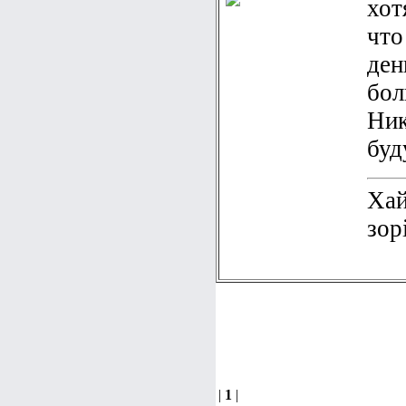
хот
что
ден
бол
Ник
буд
Хай
зор
|
1
|