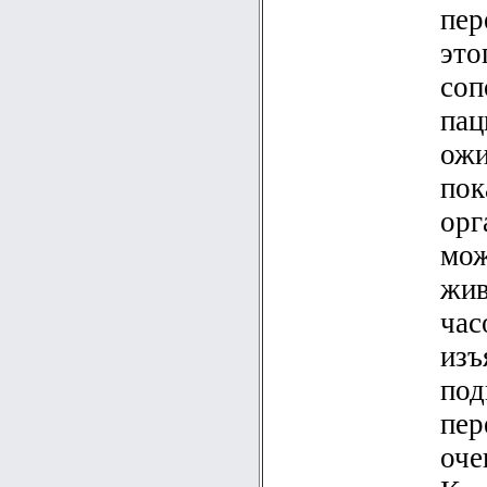
пер
это
соп
пац
ожи
пок
орг
мож
жив
час
изъ
под
пер
оче