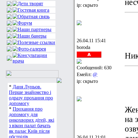
нес
ip: скрыто
26.04.11 15:41
boroda
Ник
Сообщений: 630
Емейл:
@
ip: скрыто
*
Даня Луньов.
Перше знайомство і
одразу прохання про
допомогу
Жен
*
Прохання про
допомогу для
на 
онкохворих дітей, які
з вікон палат бачать
озв
як палає Київ після
обстрілів
26.04.11 21:01