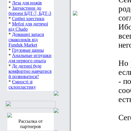
*
Леза для ножів
род
*
Запчастини до
борони БДТ-7, БДТ-3
сог
*
Срібні хрестики
*
Меблі для дитячої
Ибо
від Chado
все
*
Домашні запаси
смаколиків від
нег
Funduk Market
*
Грузовые шины
*
Анальные игрушки
для первого опыта
Но 
*
Де дитині буде
есл
комфортно навчатися
й розвиватися?
- п
*
Ємності зі
склопластику
соо
ест
Сег
Рассылка от
партнеров