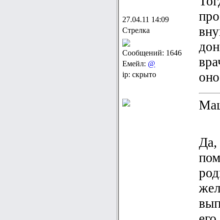
Тог
про
27.04.11 14:09
вну
Стрелка
дон
Сообщений: 1646
вра
Емейл:
@
оно
ip: скрыто
Маш
Да,
пом
род
жел
вып
его