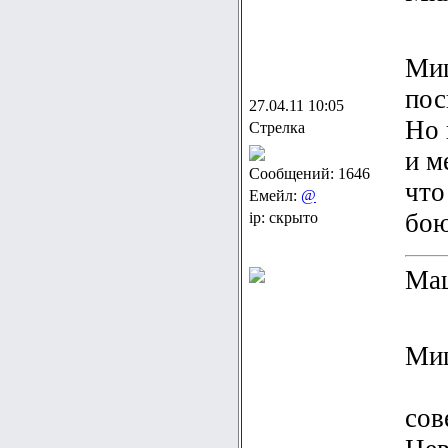
Миш
пос
27.04.11 10:05
Но 
Стрелка
и м
Сообщений: 1646
что
Емейл:
@
бою
ip: скрыто
Маш
Ми
сов