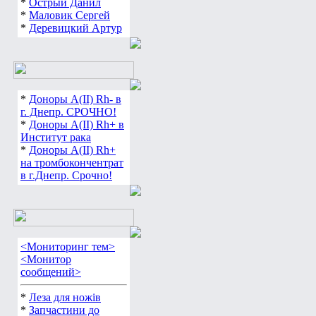
*
Острый Данил
*
Маловик Сергей
*
Деревицкий Артур
*
Доноры А(ІІ) Rh- в
г. Днепр. СРОЧНО!
*
Доноры А(ІІ) Rh+ в
Институт рака
*
Доноры А(ІІ) Rh+
на тромбокончентрат
в г.Днепр. Срочно!
<Мониторинг тем>
<Монитор
сообщений>
*
Леза для ножів
*
Запчастини до