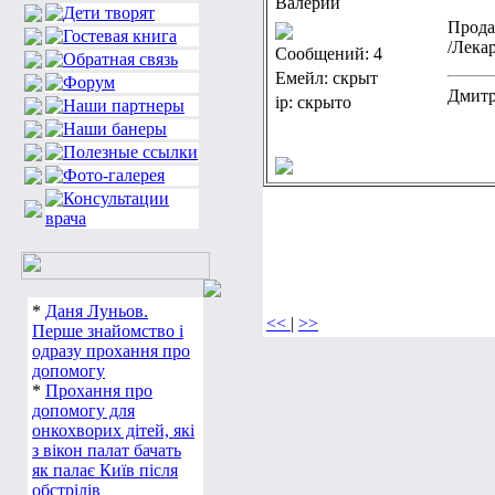
Валерий
Прода
/Лекар
Сообщений: 4
Емейл: скрыт
Дмитр
ip: скрыто
*
Даня Луньов.
<<
|
>>
Перше знайомство і
одразу прохання про
допомогу
*
Прохання про
допомогу для
онкохворих дітей, які
з вікон палат бачать
як палає Київ після
обстрілів