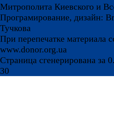
Митрополита Киевского и Вс
Програмирование, дизайн: Br
Тучкова
При перепечатке материала с
www.donor.org.ua
Страница сгенерирована за 0.
30