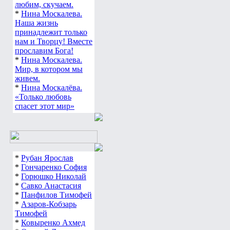
любим, скучаем.
*
Нина Москалева.
Наша жизнь
принадлежит только
нам и Творцу! Вместе
прославим Бога!
*
Нина Москалева.
Мир, в котором мы
живем.
*
Нина Москалёва.
«Только любовь
спасет этот мир»
*
Рубан Ярослав
*
Гончаренко София
*
Горюшко Николай
*
Савко Анастасия
*
Панфилов Тимофей
*
Азаров-Кобзарь
Тимофей
*
Ковыренко Ахмед