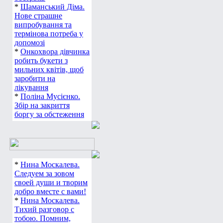
*
Шаманський Діма.
Нове страшне
випробування та
термінова потреба у
допомозі
*
Онкохвора дівчинка
робить букети з
мильних квітів, щоб
заробити на
лікування
*
Поліна Мусієнко.
Збір на закриття
боргу за обстеження
*
Нина Москалева.
Следуем за зовом
своей души и творим
добро вместе с вами!
*
Нина Москалева.
Тихий разговор с
тобою. Помним,