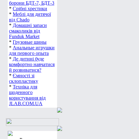
борони БДТ-7, БДТ-3
*
Срібні хрестики
*
Меблі для дитячої
від Chado
*
Домашні запаси
смаколиків від
Funduk Market
*
Грузовые шины
*
Анальные игрушки
для первого опыта
*
Де дитині буде
комфортно навчатися
й розвиватися?
*
Ємності зі
склопластику
*
Техніка для
щоденного
користування від
JLAB.COM.UA