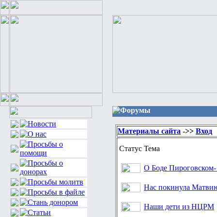
Форумы
Материалы сайта
->>
Вход
Статус
Тема
О Боде Пироговском-
Нас покинула Матвию
Наши дети из НЦРМ