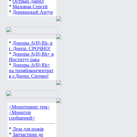
*
Острый Данил
*
Маловик Сергей
*
Деревицкий Артур
*
Доноры А(ІІ) Rh- в
г. Днепр. СРОЧНО!
*
Доноры А(ІІ) Rh+ в
Институт рака
*
Доноры А(ІІ) Rh+
на тромбокончентрат
в г.Днепр. Срочно!
<Мониторинг тем>
<Монитор
сообщений>
*
Леза для ножів
*
Запчастини до