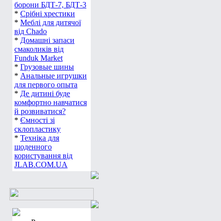
борони БДТ-7, БДТ-3
*
Срібні хрестики
*
Меблі для дитячої
від Chado
*
Домашні запаси
смаколиків від
Funduk Market
*
Грузовые шины
*
Анальные игрушки
для первого опыта
*
Де дитині буде
комфортно навчатися
й розвиватися?
*
Ємності зі
склопластику
*
Техніка для
щоденного
користування від
JLAB.COM.UA