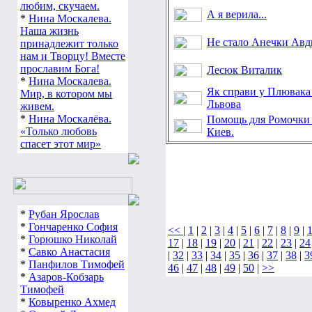
любим, скучаем.
А я верила...
*
Нина Москалева.
Наша жизнь
Не стало Анечки Авд
принадлежит только
нам и Творцу! Вместе
прославим Бога!
Лесюк Виталик
*
Нина Москалева.
Як справи у Плювака 
Мир, в котором мы
Львова
живем.
*
Нина Москалёва.
Помощь для Ромочки 
«Только любовь
Киев.
спасет этот мир»
*
Рубан Ярослав
*
Гончаренко София
<<
|
1
|
2
|
3
|
4
|
5
|
6
|
7
|
8
|
9
|
*
Горюшко Николай
17
|
18
|
19
|
20
|
21
|
22
|
23
|
24
*
Савко Анастасия
|
32
|
33
|
34
|
35
|
36
|
37
|
38
|
3
*
Панфилов Тимофей
46
|
47
|
48
|
49
|
50
|
>>
*
Азаров-Кобзарь
Тимофей
*
Ковыренко Ахмед