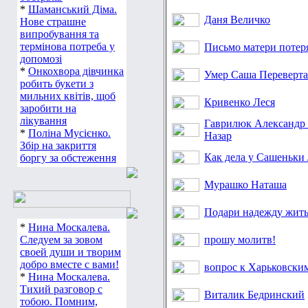
*
Шаманський Діма.
Даня Величко
Нове страшне
випробування та
термінова потреба у
Письмо матери потер
допомозі
*
Онкохвора дівчинка
Умер Саша Переверт
робить букети з
мильних квітів, щоб
Кривенко Леся
заробити на
лікування
Гаврилюк Александр 
*
Поліна Мусієнко.
Назар
Збір на закриття
Как дела у Сашеньки
боргу за обстеження
Мурашко Наташа
Подари надежду жить
*
Нина Москалева.
Следуем за зовом
прошу молитв!
своей души и творим
добро вместе с вами!
вопрос к Харьковски
*
Нина Москалева.
Тихий разговор с
Виталик Бедринский
тобою. Помним,