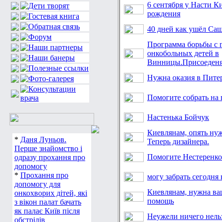
6 сентября у Насти К
рождения
40 дней как ушёл Са
Программа борьбы с 
онкобольных детей в
Винницы.Присоеденя
Нужна оказия в Пите
Помогите собрать на
Настенька Бойчук
Киевлянам, опять ну
*
Даня Луньов.
Теперь дизайнера.
Перше знайомство і
Помогите Нестеренк
одразу прохання про
допомогу
*
Прохання про
могу забрать сегодня
допомогу для
Киевлянам, нужна ва
онкохворих дітей, які
помощь
з вікон палат бачать
як палає Київ після
Неужели ничего нельз
обстрілів