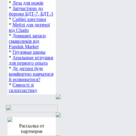
*
Леза для ножів
*
Запчастини до
борони БДТ-7, БДТ-3
*
Срібні хрестики
*
Меблі для дитячої
від Chado
*
Домашні запаси
смаколиків від
Funduk Market
*
Грузовые шины
*
Анальные игрушки
для первого опыта
*
Де дитині буде
комфортно навчатися
й розвиватися?
*
Ємності зі
склопластику
Рассылка от
партнеров