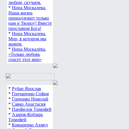
любим, скучаем.
*
Нина Москалева.
Наша жизнь
принадлежит только
нам и Творцу! Вместе
прославим Бога!
*
Нина Москалева.
Мир, в котором мы
живем.
*
Нина Москалёва.
«Только любовь
спасет этот мир»
*
Рубан Ярослав
*
Гончаренко София
*
Горюшко Николай
*
Савко Анастасия
*
Панфилов Тимофей
*
Азаров-Кобзарь
Тимофей
*
Ковыренко Ахмед