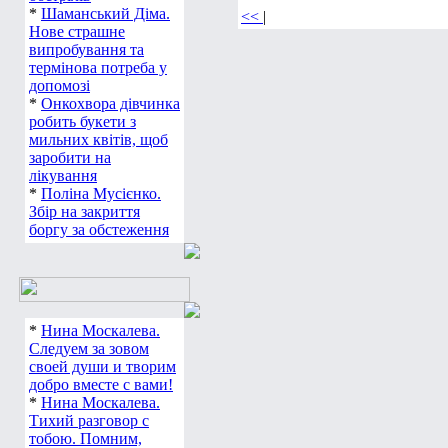
*
Шаманський Діма.
<<
|
Нове страшне
випробування та
термінова потреба у
допомозі
*
Онкохвора дівчинка
робить букети з
мильних квітів, щоб
заробити на
лікування
*
Поліна Мусієнко.
Збір на закриття
боргу за обстеження
*
Нина Москалева.
Следуем за зовом
своей души и творим
добро вместе с вами!
*
Нина Москалева.
Тихий разговор с
тобою. Помним,