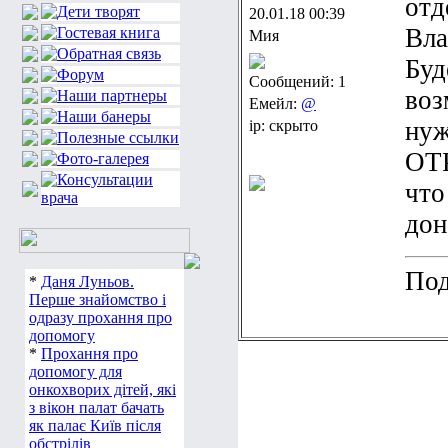
отд
20.01.18 00:39
Вла
Мия
Буд
Сообщений: 1
воз
Емейл:
@
ну
ip: скрыто
ОТ
что
дон
Под
*
Даня Луньов.
Перше знайомство і
одразу прохання про
допомогу
*
Прохання про
допомогу для
онкохворих дітей, які
з вікон палат бачать
як палає Київ після
обстрілів