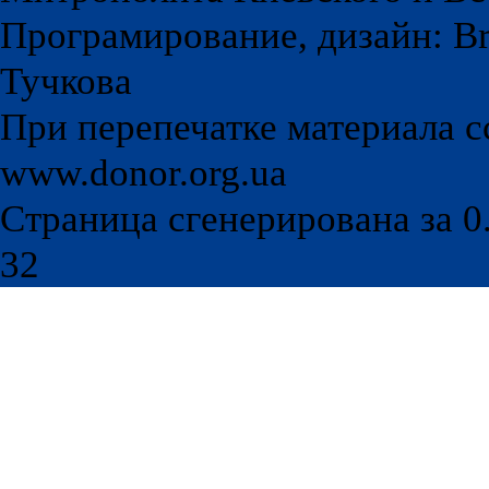
Програмирование, дизайн: Br
Тучкова
При перепечатке материала с
www.donor.org.ua
Страница сгенерирована за 0.
32