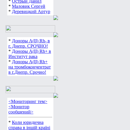
*
Острый Данил
*
Маловик Сергей
*
Деревицкий Артур
*
Доноры А(ІІ) Rh- в
г. Днепр. СРОЧНО!
*
Доноры А(ІІ) Rh+ в
Институт рака
*
Доноры А(ІІ) Rh+
на тромбокончентрат
в г.Днепр. Срочно!
<Мониторинг тем>
<Монитор
сообщений>
*
Коли юридична
справа в іншій країні